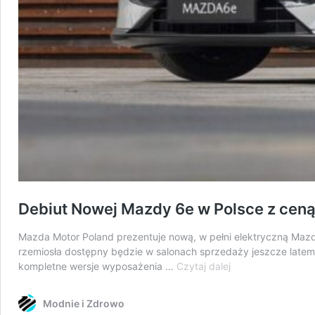
Debiut Nowej Mazdy 6e w Polsce z ceną
Mazda Motor Poland prezentuje nową, w pełni elektryczną Ma
rzemiosła dostępny będzie w salonach sprzedaży jeszcze late
Debiut
kompletne wersje wyposażenia …
Czytaj dalej
Nowej
Mazdy
Modnie i Zdrowo
6e