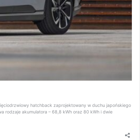
pięciodrzwiowy hatchback zaprojektowany w duchu japońskiego
a rodzaje akumulatora – 68,8 kWh oraz 80 kWh i dwie