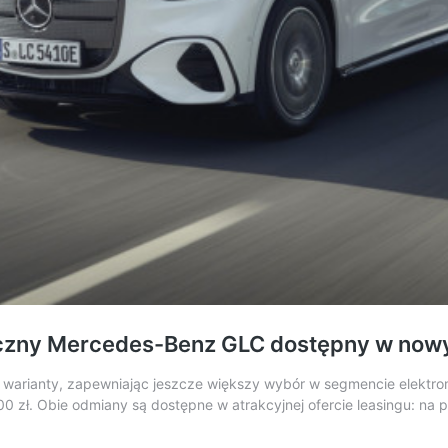
yczny Mercedes-Benz GLC dostępny w now
rianty, zapewniając jeszcze większy wybór w segmencie elektrom
 zł. Obie odmiany są dostępne w atrakcyjnej ofercie leasingu: na p