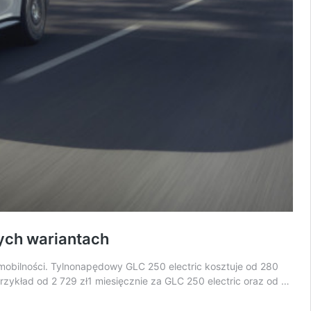
ych wariantach
obilności. Tylnonapędowy GLC 250 electric kosztuje od 280
rzykład od 2 729 zł1 miesięcznie za GLC 250 electric oraz od …