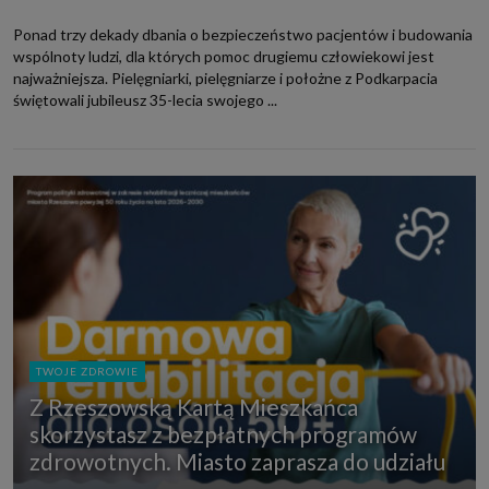
Ponad trzy dekady dbania o bezpieczeństwo pacjentów i budowania
wspólnoty ludzi, dla których pomoc drugiemu człowiekowi jest
najważniejsza. Pielęgniarki, pielęgniarze i położne z Podkarpacia
świętowali jubileusz 35-lecia swojego ...
TWOJE ZDROWIE
Z Rzeszowską Kartą Mieszkańca
skorzystasz z bezpłatnych programów
zdrowotnych. Miasto zaprasza do udziału