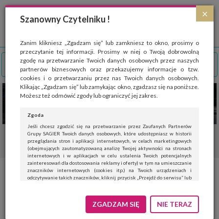
Strona wykorzystuje pliki cookies, które służą głównie do celów statystycznych.
×
Wyrażając zgodę na używanie 'cookies', zezwalasz na zapisanie ich w pamięci
Szanowny Czytelniku !
przeglądarki. Przejdź do
polityki cookies
.
ROZUMIEM
Zanim klikniesz „Zgadzam się” lub zamkniesz to okno, prosimy o
przeczytanie tej informacji. Prosimy w niej o Twoją dobrowolną
zgodę na przetwarzanie Twoich danych osobowych przez naszych
partnerów biznesowych oraz przekazujemy informacje o tzw.
cookies i o przetwarzaniu przez nas Twoich danych osobowych.
Klikając „Zgadzam się” lub zamykając okno, zgadzasz się na poniższe.
Możesz też odmówić zgody lub ograniczyć jej zakres.
Zgoda
Jeśli chcesz zgodzić się na przetwarzanie przez Zaufanych Partnerów
Grupy SAGIER Twoich danych osobowych, które udostępniasz w historii
przeglądania stron i aplikacji internetowych, w celach marketingowych
(obejmujących zautomatyzowaną analizę Twojej aktywności na stronach
internetowych i w aplikacjach w celu ustalenia Twoich potencjalnych
zainteresowań dla dostosowania reklamy i oferty) w tym na umieszczanie
znaczników internetowych (cookies itp.) na Twoich urządzeniach i
odczytywanie takich znaczników, kliknij przycisk „Przejdź do serwisu” lub
zamknij to okno.
Jeśli nie chcesz wyrazić zgody, kliknij „Nie teraz”.
ZGADZAM SIĘ
NIE TERAZ
Wyrażenie zgody jest dobrowolne. Możesz edytować zakres zgody, w tym
wycofać ją całkowicie, przechodząc na naszą stronę
polityki prywatności
.