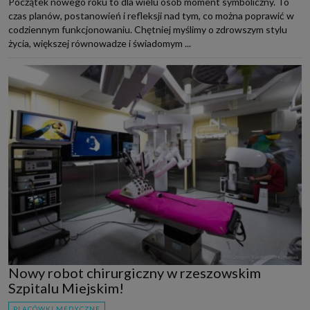
Początek nowego roku to dla wielu osób moment symboliczny. To
czas planów, postanowień i refleksji nad tym, co można poprawić w
codziennym funkcjonowaniu. Chętniej myślimy o zdrowszym stylu
życia, większej równowadze i świadomym ...
Nowy robot chirurgiczny w rzeszowskim
Szpitalu Miejskim!
PLACÓWKI MEDYCZNE