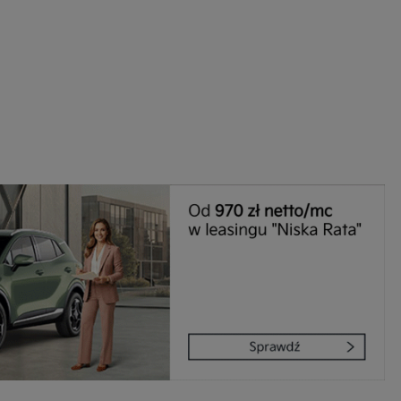
ie niezbędnym do realizacji tej umowy.
ewnianie bezpieczeństwa usługi (np. sprawdzenie, czy do Twojego konta nie loguje się nieupr
, dokonanie pomiarów statystycznych, ulepszanie naszych usług i dopasowanie ich do potrzeb i
owników (np. personalizowanie treści w usługach), jak również prowadzenie marketingu i pr
ch usług (np. jeśli interesujesz się motoryzacją i oglądasz artykuły w biznesistyl.pl lub na innych s
etowych, to możemy Ci wyświetlić reklamę dotyczącą artykułu w serwisie biznesistyl.pl/automoto
arzanie danych to realizacja naszych prawnie uzasadnionych interesów.
Twoją zgodą usługi marketingowe dostarczą Ci nasi Zaufani Partnerzy oraz my dla podmiotów trzeci
okazać interesujące Cię reklamy (np. produktu, którego możesz potrzebować) reklamodawcy
stawiciele chcieliby mieć możliwość przetwarzania Twoich danych związanych z odwiedzanymi
 stronami internetowymi. Udzielenie takiej zgody jest dobrowolne, nie musisz jej udzielać, nie 
 dostępu do naszych usług. Masz również możliwość ograniczenia zakresu lub zmiany zgody w d
cie.
dane przetwarzane będą do czasu istnienia podstawy do ich przetwarzania, czyli w przypadku udz
do momentu jej cofnięcia, ograniczenia lub innych działań z Twojej strony ograniczających tę z
adku niezbędności danych do wykonania umowy, przez czas jej wykonywania i ewentualnie
wnienia roszczeń z niej (zwykle nie więcej niż 3 lata, a maksymalnie 10 lat), a w przypad
wą przetwarzania danych jest uzasadniony interes administratora, do czasu zgłoszenia przez
znego sprzeciwu.
azywanie danych
istratorzy danych mogą powierzać Twoje dane podwykonawcom IT, księgowym, ag
tingowym etc. Zrobią to jedynie na podstawie umowy o powierzenie przetwarzania 
ązującej taki podmiot do odpowiedniego zabezpieczenia danych i niekorzystania z nich do w
es
szych stronach używamy znaczników internetowych takich jak pliki np. cookie lub local stor