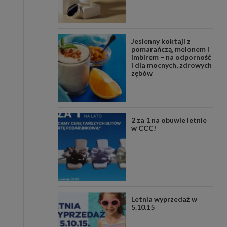
Jesienny koktajl z
pomarańczą, melonem i
imbirem – na odporność
i dla mocnych, zdrowych
zębów
2 za 1 na obuwie letnie
w CCC!
Letnia wyprzedaż w
5.10.15