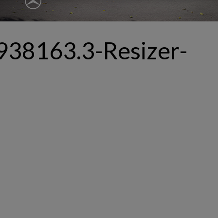
ępnianych przez siebie usług internetowych przetwarzają Twoje dane we własnych 
tingowych w oparciu o prawnie uzasadniony, wspólny interes podmiotów Grupy SAGIER. Przetwa
nie wymaga dodatkowej zgody z Twojej strony, ale możesz mu się w każdej chwili sprzeciwić. O 
ujesz inaczej, dokonując stosownych zmian ustawień w Twojej przeglądarce, podmioty z Grupy
ównież instalować na Twoich urządzeniach pliki cookies i podobne oraz odczytywać informacje z
. Bliższe informacje o cookies znajdziesz w akapicie „Cookies” pod koniec tej informacji.
38163.3-Resizer-
istrator danych osobowych
stratorami Twoich danych są podmioty z Grupy SAGIER czyli podmioty z grupy kapitałowej SA
 skład wchodzą Sagier Sp. z o.o. ul. Cegielniana 18c/3, 35-310 Rzeszów oraz Podmioty Zależne. Pon
le obowiązującego prawa, administratorami Twoich danych w ramach poszczególnych Usług mo
ż Zaufani Partnerzy, w tym klienci.
IOTY ZALEŻNE:
/www.biznesistyl.pl/
/poradnikbudowlany.eu/
//modnieizdrowo.pl/
/www.sagier.pl/
 wyrazisz zgodę, o którą wyżej prosimy, administratorami Twoich danych osobowych będą tak
i Partnerzy. Listę Zaufanych Partnerów możesz sprawdzić w każdym momencie na stronie naszej
p
ności
i tam też zmodyfikować lub cofnąć swoje zgody.
awa i cel przetwarzania
dane przetwarzamy w następujących celach:
li zawieramy z Tobą umowę o realizację danej usługi (np. usługi zapewniającej Ci możliwość zapozna
ym z naszych serwisów w oparciu o treść regulaminu tego serwisu), to możemy przetwarzać Twoje