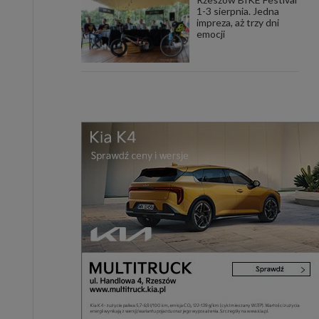
uchu na
1-3 sierpnia. Jedna
z Grupy
impreza, aż trzy dni
kies to
emocji
mputer,
 z tego
e i ich
zmienić
ć takie
mioty z
ywiście
ia lub
 danych
 Danych
Twoich