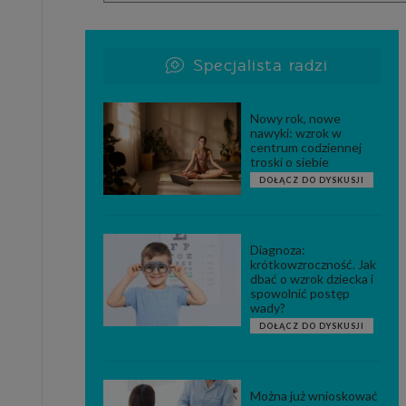
Specjalista radzi
Nowy rok, nowe
nawyki: wzrok w
centrum codziennej
troski o siebie
DOŁĄCZ DO DYSKUSJI
Diagnoza:
krótkowzroczność. Jak
dbać o wzrok dziecka i
spowolnić postęp
wady?
DOŁĄCZ DO DYSKUSJI
Można już wnioskować