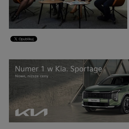
zakres
2. Zap
osoba)
użytk
własny
intern
przetw
3. Za 
móc p
przed
Ciebie
Cię to
momen
Twoje 
zgody 
przyp
przeda
podsta
skutec
Przek
Admin
marke
zobowi
celów.
Cooki
Na na