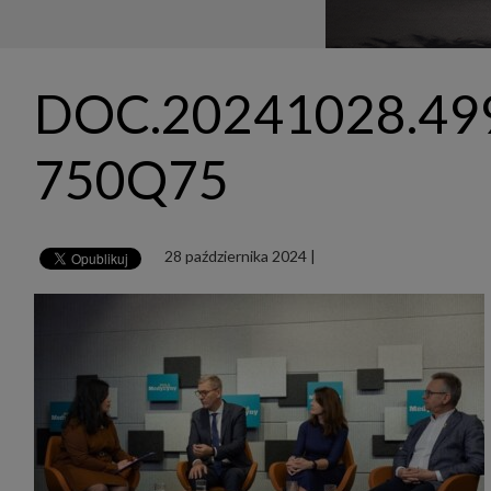
udost
marke
takie 
zdecyd
będą r
plików
DOC.20241028.499
Admin
Admini
której
750Q75
świet
równie
PODMI
http:/
28 października 2024
|
http:/
https:
http:/
Jeżeli
Zaufan
prywat
Podst
Twoje 
1. Jeś
z jedn