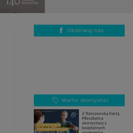
celach
rzanie
ile nie
 SAGIER
 takich
Obserwuj nas
GIER, w
adto, w
gą być
że nasi
Warto skorzystać
olityki
Z Rzeszowską Kartą
Mieszkańca
skorzystasz z
nia się
bezpłatnych
 dane w
programów