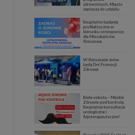
zdrowotnych. Miasto
zaprasza do udziału
awniona
 wygody
omocji
Bezpłatne badania
tronach
profilaktyczne w
. Takie
kierunku osteoporozy
dla Mieszkańców
ch. Aby
Rzeszowa
 i ich
 przez
pozbawi
owolnym
W Rzeszowie znów
będą Dni Promocji
Zdrowia
ielenia
godę, w
 okres
ku, gdy
 Ciebie
Biała sobota – Męskie
Zdrowie pod kontrolą.
encjom
Bezpłatne konsultacje
danych
urologiczne i
łasnych
fizjoterapeutyczne!
age do
Rzeszów BIKE Festival