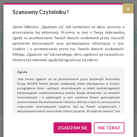
Strona wykorzystuje pliki cookies, które służą głównie do celów statystycznych.
×
Wyrażając zgodę na używanie 'cookies', zezwalasz na zapisanie ich w pamięci
Szanowny Czytelniku !
przeglądarki. Przejdź do
polityki cookies
.
ROZUMIEM
Zanim klikniesz „Zgadzam się” lub zamkniesz to okno, prosimy o
przeczytanie tej informacji. Prosimy w niej o Twoją dobrowolną
zgodę na przetwarzanie Twoich danych osobowych przez naszych
partnerów biznesowych oraz przekazujemy informacje o tzw.
cookies i o przetwarzaniu przez nas Twoich danych osobowych.
Klikając „Zgadzam się” lub zamykając okno, zgadzasz się na poniższe.
Możesz też odmówić zgody lub ograniczyć jej zakres.
Zgoda
Jeśli chcesz zgodzić się na przetwarzanie przez Zaufanych Partnerów
Grupy SAGIER Twoich danych osobowych, które udostępniasz w historii
przeglądania stron i aplikacji internetowych, w celach marketingowych
(obejmujących zautomatyzowaną analizę Twojej aktywności na stronach
internetowych i w aplikacjach w celu ustalenia Twoich potencjalnych
zainteresowań dla dostosowania reklamy i oferty) w tym na umieszczanie
znaczników internetowych (cookies itp.) na Twoich urządzeniach i
odczytywanie takich znaczników, kliknij przycisk „Przejdź do serwisu” lub
zamknij to okno.
Jeśli nie chcesz wyrazić zgody, kliknij „Nie teraz”.
ZGADZAM SIĘ
NIE TERAZ
Wyrażenie zgody jest dobrowolne. Możesz edytować zakres zgody, w tym
wycofać ją całkowicie, przechodząc na naszą stronę
polityki prywatności
.