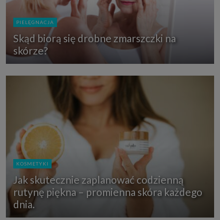
PIELĘGNACJA
Skąd biorą się drobne zmarszczki na
skórze?
KOSMETYKI
Jak skutecznie zaplanować codzienną
rutynę piękna – promienna skóra każdego
dnia.