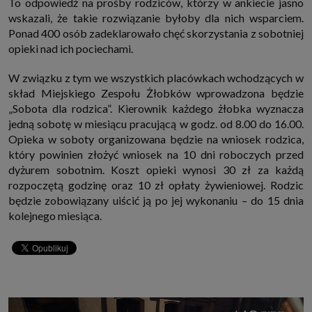
To odpowiedź na prośby rodziców, którzy w ankiecie jasno
http://www.sagier.pl/
wskazali, że takie rozwiązanie byłoby dla nich wsparciem.
Jeżeli wyrazisz zgodę, o którą wyżej prosimy, administratorami Twoich
Ponad 400 osób zadeklarowało chęć skorzystania z sobotniej
danych osobowych będą także nasi Zaufani Partnerzy. Listę Zaufanych
opieki nad ich pociechami.
Partnerów możesz sprawdzić w każdym momencie na stronie naszej
polityki prywatności
i tam też zmodyfikować lub cofnąć swoje zgody.
Podstawa i cel przetwarzania
W związku z tym we wszystkich placówkach wchodzących w
Twoje dane przetwarzamy w następujących celach:
skład Miejskiego Zespołu Żłobków wprowadzona będzie
„Sobota dla rodzica”. Kierownik każdego żłobka wyznacza
1. Jeśli zawieramy z Tobą umowę o realizację danej usługi (np. usługi
zapewniającej Ci możliwość zapoznania się z jednym z naszych serwisów
jedną sobotę w miesiącu pracującą w godz. od 8.00 do 16.00.
w oparciu o treść regulaminu tego serwisu), to możemy przetwarzać
Opieka w soboty organizowana będzie na wniosek rodzica,
Twoje dane w zakresie niezbędnym do realizacji tej umowy.
który powinien złożyć wniosek na 10 dni roboczych przed
2. Zapewnianie bezpieczeństwa usługi (np. sprawdzenie, czy do Twojego
konta nie loguje się nieuprawniona osoba), dokonanie pomiarów
dyżurem sobotnim. Koszt opieki wynosi 30 zł za każdą
statystycznych, ulepszanie naszych usług i dopasowanie ich do potrzeb i
rozpoczętą godzinę oraz 10 zł opłaty żywieniowej. Rodzic
wygody użytkowników (np. personalizowanie treści w usługach), jak
również prowadzenie marketingu i promocji własnych usług (np. jeśli
będzie zobowiązany uiścić ją po jej wykonaniu – do 15 dnia
interesujesz się motoryzacją i oglądasz artykuły w biznesistyl.pl lub na
kolejnego miesiąca.
innych stronach internetowych, to możemy Ci wyświetlić reklamę
dotyczącą artykułu w serwisie biznesistyl.pl/automoto. Takie
przetwarzanie danych to realizacja naszych prawnie uzasadnionych
interesów.
3. Za Twoją zgodą usługi marketingowe dostarczą Ci nasi Zaufani
Partnerzy oraz my dla podmiotów trzecich. Aby móc pokazać interesujące
Cię reklamy (np. produktu, którego możesz potrzebować) reklamodawcy i
ich przedstawiciele chcieliby mieć możliwość przetwarzania Twoich
danych związanych z odwiedzanymi przez Ciebie stronami