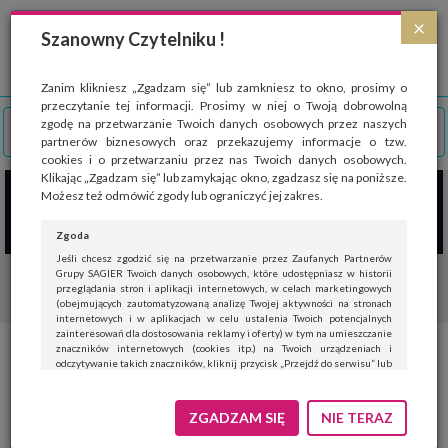
Strona wykorzystuje pliki cookies, które służą głównie do celów statystycznych.
×
Wyrażając zgodę na używanie 'cookies', zezwalasz na zapisanie ich w pamięci
Szanowny Czytelniku !
przeglądarki. Przejdź do
polityki cookies
.
ROZUMIEM
Zanim klikniesz „Zgadzam się” lub zamkniesz to okno, prosimy o
przeczytanie tej informacji. Prosimy w niej o Twoją dobrowolną
zgodę na przetwarzanie Twoich danych osobowych przez naszych
partnerów biznesowych oraz przekazujemy informacje o tzw.
cookies i o przetwarzaniu przez nas Twoich danych osobowych.
Klikając „Zgadzam się” lub zamykając okno, zgadzasz się na poniższe.
Możesz też odmówić zgody lub ograniczyć jej zakres.
Zgoda
Jeśli chcesz zgodzić się na przetwarzanie przez Zaufanych Partnerów
Grupy SAGIER Twoich danych osobowych, które udostępniasz w historii
przeglądania stron i aplikacji internetowych, w celach marketingowych
(obejmujących zautomatyzowaną analizę Twojej aktywności na stronach
internetowych i w aplikacjach w celu ustalenia Twoich potencjalnych
zainteresowań dla dostosowania reklamy i oferty) w tym na umieszczanie
znaczników internetowych (cookies itp.) na Twoich urządzeniach i
Nowość w rzeszowskich
odczytywanie takich znaczników, kliknij przycisk „Przejdź do serwisu” lub
zamknij to okno.
żłobkach – soboty dla rodzica!
Jeśli nie chcesz wyrazić zgody, kliknij „Nie teraz”.
ZGADZAM SIĘ
NIE TERAZ
Wyrażenie zgody jest dobrowolne. Możesz edytować zakres zgody, w tym
wycofać ją całkowicie, przechodząc na naszą stronę
polityki prywatności
.