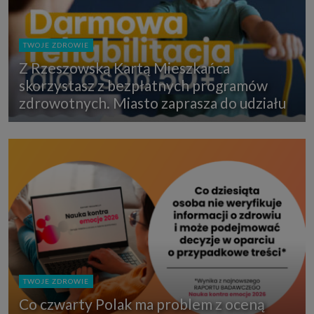
TWOJE ZDROWIE
Z Rzeszowską Kartą Mieszkańca
skorzystasz z bezpłatnych programów
zdrowotnych. Miasto zaprasza do udziału
TWOJE ZDROWIE
Co czwarty Polak ma problem z oceną