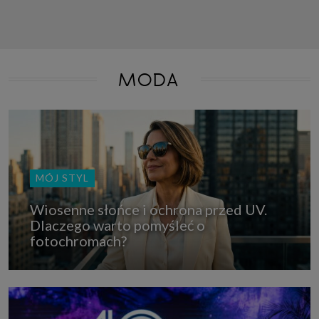
MODA
MÓJ STYL
Wiosenne słońce i ochrona przed UV.
Dlaczego warto pomyśleć o
fotochromach?