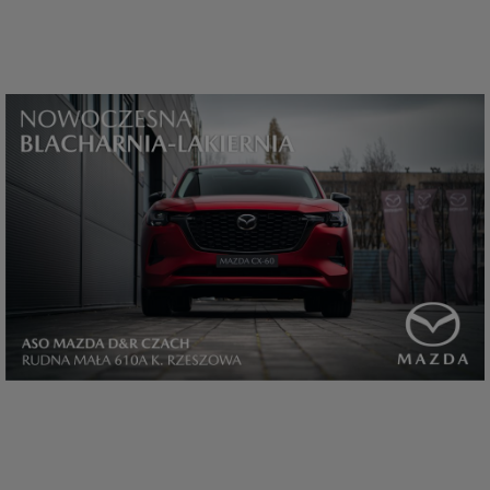
które przeglądarka wysyła do serwera przy każdorazowym wejściu na
stronę z tego urządzenia, podczas gdy odwiedzasz strony w Internecie.
Szczegółową informację na temat plików cookie i ich funkcjonowania
znajdziesz
pod tym linkiem
. Pod tym linkiem znajdziesz także informację
o tym jak zmienić ustawienia przeglądarki, aby ograniczyć lub wyłączyć
funkcjonowanie plików cookies itp. oraz jak usunąć takie pliki z Twojego
urządzenia.
Twoje uprawnienia
Przysługują Ci następujące uprawnienia wobec Twoich danych i ich
przetwarzania przez nas, inne podmioty z Grupy SAGIER i Zaufanych
Partnerów:
1. Jeśli udzieliłeś zgody na przetwarzanie danych możesz ją w każdej
chwili wycofać (cofnięcie zgody oczywiście nie uchyli zgodności z prawem
przetwarzania już dokonanego na jej podstawie);
2. Masz również prawo żądania dostępu do Twoich danych osobowych, ich
sprostowania, usunięcia lub ograniczenia przetwarzania, prawo do
przeniesienia danych, wyrażenia sprzeciwu wobec przetwarzania danych
oraz prawo do wniesienia skargi do organu nadzorczego, którym w Polsce
jest Prezes Urzędu Ochrony Danych Osobowych.
Pod tym adresem
znajdziesz dodatkowe informacje dotyczące przetwarzania danych i
Twoich uprawnień.