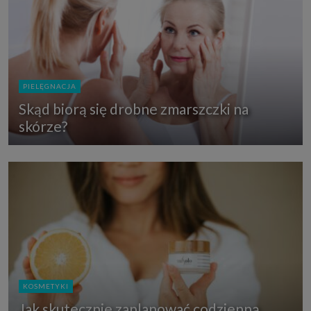
PIELĘGNACJA
Skąd biorą się drobne zmarszczki na
skórze?
KOSMETYKI
Jak skutecznie zaplanować codzienną