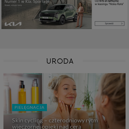
URODA
PIELĘGNACJA
Skin cycling – czterodniowy rytm
wieczornej opieki nad cerą