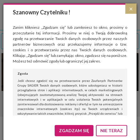
Strona wykorzystuje pliki cookies, które służą głównie do celów statystycznych.
×
Wyrażając zgodę na używanie 'cookies', zezwalasz na zapisanie ich w pamięci
Szanowny Czytelniku !
przeglądarki. Przejdź do
polityki cookies
.
ROZUMIEM
Zanim klikniesz „Zgadzam się” lub zamkniesz to okno, prosimy o
przeczytanie tej informacji. Prosimy w niej o Twoją dobrowolną
zgodę na przetwarzanie Twoich danych osobowych przez naszych
partnerów biznesowych oraz przekazujemy informacje o tzw.
cookies i o przetwarzaniu przez nas Twoich danych osobowych.
Klikając „Zgadzam się” lub zamykając okno, zgadzasz się na poniższe.
Możesz też odmówić zgody lub ograniczyć jej zakres.
Zgoda
Jeśli chcesz zgodzić się na przetwarzanie przez Zaufanych Partnerów
Grupy SAGIER Twoich danych osobowych, które udostępniasz w historii
przeglądania stron i aplikacji internetowych, w celach marketingowych
(obejmujących zautomatyzowaną analizę Twojej aktywności na stronach
internetowych i w aplikacjach w celu ustalenia Twoich potencjalnych
zainteresowań dla dostosowania reklamy i oferty) w tym na umieszczanie
znaczników internetowych (cookies itp.) na Twoich urządzeniach i
odczytywanie takich znaczników, kliknij przycisk „Przejdź do serwisu” lub
zamknij to okno.
Jeśli nie chcesz wyrazić zgody, kliknij „Nie teraz”.
ZGADZAM SIĘ
NIE TERAZ
Wyrażenie zgody jest dobrowolne. Możesz edytować zakres zgody, w tym
wycofać ją całkowicie, przechodząc na naszą stronę
polityki prywatności
.