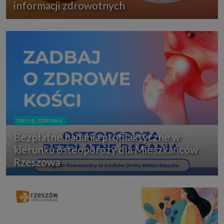
informacji zdrowotnych
TWOJE ZDROWIE
Bezpłatne badania profilaktyczne w
kierunku osteoporozy dla Mieszkańców
Rzeszowa