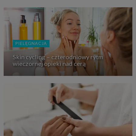
PIELĘGNACJA
Skin cycling – czterodniowy rytm
wieczornej opieki nad cerą