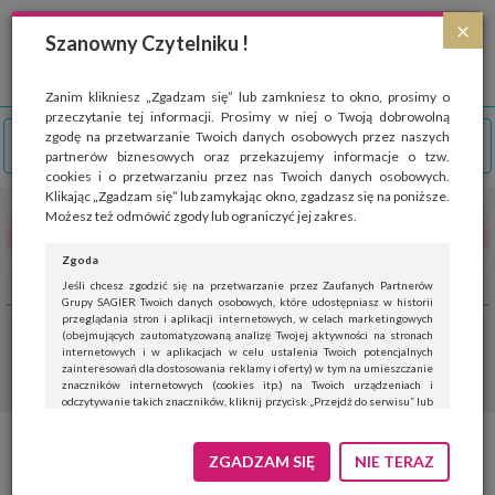
Strona wykorzystuje pliki cookies, które służą głównie do celów statystycznych.
×
Wyrażając zgodę na używanie 'cookies', zezwalasz na zapisanie ich w pamięci
Szanowny Czytelniku !
przeglądarki. Przejdź do
polityki cookies
.
ROZUMIEM
Zanim klikniesz „Zgadzam się” lub zamkniesz to okno, prosimy o
przeczytanie tej informacji. Prosimy w niej o Twoją dobrowolną
zgodę na przetwarzanie Twoich danych osobowych przez naszych
partnerów biznesowych oraz przekazujemy informacje o tzw.
cookies i o przetwarzaniu przez nas Twoich danych osobowych.
Klikając „Zgadzam się” lub zamykając okno, zgadzasz się na poniższe.
Możesz też odmówić zgody lub ograniczyć jej zakres.
Zgoda
Jeśli chcesz zgodzić się na przetwarzanie przez Zaufanych Partnerów
Grupy SAGIER Twoich danych osobowych, które udostępniasz w historii
przeglądania stron i aplikacji internetowych, w celach marketingowych
(obejmujących zautomatyzowaną analizę Twojej aktywności na stronach
internetowych i w aplikacjach w celu ustalenia Twoich potencjalnych
zainteresowań dla dostosowania reklamy i oferty) w tym na umieszczanie
znaczników internetowych (cookies itp.) na Twoich urządzeniach i
odczytywanie takich znaczników, kliknij przycisk „Przejdź do serwisu” lub
zamknij to okno.
Jeśli nie chcesz wyrazić zgody, kliknij „Nie teraz”.
ZGADZAM SIĘ
NIE TERAZ
Wyrażenie zgody jest dobrowolne. Możesz edytować zakres zgody, w tym
wycofać ją całkowicie, przechodząc na naszą stronę
polityki prywatności
.