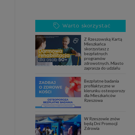
Warto skorzystać
Z Rzeszowską Kartą
Mieszkańca
skorzystasz z
bezpłatnych
programów
zdrowotnych. Miasto
zaprasza do udziału
Bezpłatne badania
profilaktyczne w
kierunku osteoporozy
dla Mieszkańców
Rzeszowa
W Rzeszowie znów
będą Dni Promocji
Zdrowia