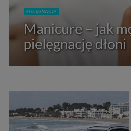
zakres
2. Zap
PIELĘGNACJA
osoba)
użytk
własny
Manicure – jak m
intern
przetw
pielęgnację dłoni
3. Za 
móc p
przed
Ciebie
Cię to
momen
Twoje 
zgody 
przyp
przeda
podsta
skutec
Przek
Admin
marke
zobowi
celów.
Cooki
Na na