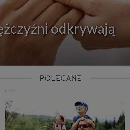
ie niezbędnym do realizacji tej umowy.
ewnianie bezpieczeństwa usługi (np. sprawdzenie, czy do Twojego konta nie loguje się nieupr
, dokonanie pomiarów statystycznych, ulepszanie naszych usług i dopasowanie ich do potrzeb i
owników (np. personalizowanie treści w usługach), jak również prowadzenie marketingu i pr
ch usług (np. jeśli interesujesz się motoryzacją i oglądasz artykuły w biznesistyl.pl lub na innych s
ężczyźni odkrywają
etowych, to możemy Ci wyświetlić reklamę dotyczącą artykułu w serwisie biznesistyl.pl/automoto
arzanie danych to realizacja naszych prawnie uzasadnionych interesów.
Twoją zgodą usługi marketingowe dostarczą Ci nasi Zaufani Partnerzy oraz my dla podmiotów trzeci
okazać interesujące Cię reklamy (np. produktu, którego możesz potrzebować) reklamodawcy
stawiciele chcieliby mieć możliwość przetwarzania Twoich danych związanych z odwiedzanymi
 stronami internetowymi. Udzielenie takiej zgody jest dobrowolne, nie musisz jej udzielać, nie 
 dostępu do naszych usług. Masz również możliwość ograniczenia zakresu lub zmiany zgody w d
cie.
dane przetwarzane będą do czasu istnienia podstawy do ich przetwarzania, czyli w przypadku udz
do momentu jej cofnięcia, ograniczenia lub innych działań z Twojej strony ograniczających tę z
adku niezbędności danych do wykonania umowy, przez czas jej wykonywania i ewentualnie
POLECANE
wnienia roszczeń z niej (zwykle nie więcej niż 3 lata, a maksymalnie 10 lat), a w przypad
wą przetwarzania danych jest uzasadniony interes administratora, do czasu zgłoszenia przez
znego sprzeciwu.
azywanie danych
istratorzy danych mogą powierzać Twoje dane podwykonawcom IT, księgowym, ag
tingowym etc. Zrobią to jedynie na podstawie umowy o powierzenie przetwarzania 
ązującej taki podmiot do odpowiedniego zabezpieczenia danych i niekorzystania z nich do w
es
szych stronach używamy znaczników internetowych takich jak pliki np. cookie lub local stor