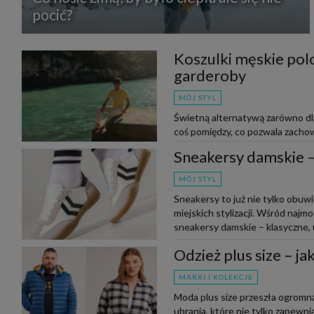
pocić?
Koszulki męskie polo
garderoby
MÓJ STYL
Świetną alternatywą zarówno dla 
coś pomiędzy, co pozwala zachow
do outfitu. Czy wiesz, jak nos...
Sneakersy damskie – 
MÓJ STYL
Sneakersy to już nie tylko obuw
miejskich stylizacji. Wśród naj
sneakersy damskie – klasyczne, u
Odzież plus size – j
MARKI I KOLEKCJE
Moda plus size przeszła ogromną
ubrania, które nie tylko zapewnia