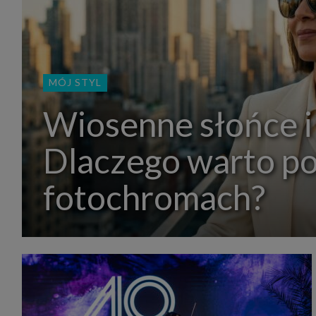
MÓJ STYL
Wiosenne słońce i
Dlaczego warto p
fotochromach?