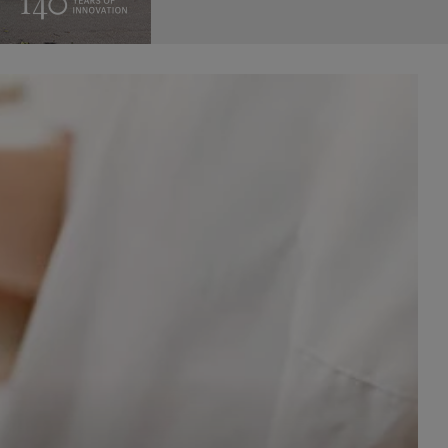
celach
rzanie
ile nie
 SAGIER
 takich
GIER, w
adto, w
gą być
że nasi
olityki
nia się
 dane w