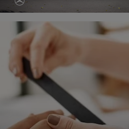
ępnianych przez siebie usług internetowych przetwarzają Twoje dane we własnych 
tingowych w oparciu o prawnie uzasadniony, wspólny interes podmiotów Grupy SAGIER. Przetwa
nie wymaga dodatkowej zgody z Twojej strony, ale możesz mu się w każdej chwili sprzeciwić. O 
ujesz inaczej, dokonując stosownych zmian ustawień w Twojej przeglądarce, podmioty z Grupy
ównież instalować na Twoich urządzeniach pliki cookies i podobne oraz odczytywać informacje z
. Bliższe informacje o cookies znajdziesz w akapicie „Cookies” pod koniec tej informacji.
istrator danych osobowych
stratorami Twoich danych są podmioty z Grupy SAGIER czyli podmioty z grupy kapitałowej SA
 skład wchodzą Sagier Sp. z o.o. ul. Cegielniana 18c/3, 35-310 Rzeszów oraz Podmioty Zależne. Pon
le obowiązującego prawa, administratorami Twoich danych w ramach poszczególnych Usług mo
ż Zaufani Partnerzy, w tym klienci.
IOTY ZALEŻNE:
/www.biznesistyl.pl/
/poradnikbudowlany.eu/
//modnieizdrowo.pl/
/www.sagier.pl/
 wyrazisz zgodę, o którą wyżej prosimy, administratorami Twoich danych osobowych będą tak
i Partnerzy. Listę Zaufanych Partnerów możesz sprawdzić w każdym momencie na stronie naszej
p
ności
i tam też zmodyfikować lub cofnąć swoje zgody.
awa i cel przetwarzania
dane przetwarzamy w następujących celach:
li zawieramy z Tobą umowę o realizację danej usługi (np. usługi zapewniającej Ci możliwość zapozna
ym z naszych serwisów w oparciu o treść regulaminu tego serwisu), to możemy przetwarzać Twoje