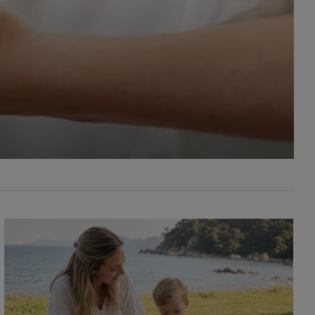
awniona
 wygody
omocji
tronach
. Takie
ch. Aby
 i ich
 przez
pozbawi
owolnym
ielenia
godę, w
 okres
ku, gdy
 Ciebie
encjom
danych
łasnych
age do