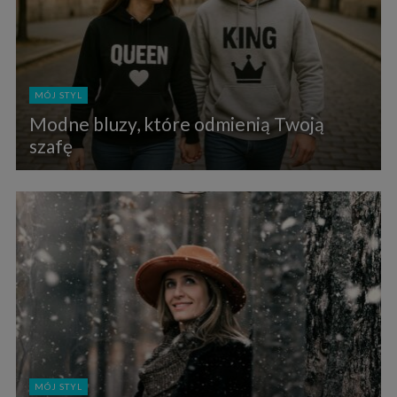
MÓJ STYL
Modne bluzy, które odmienią Twoją
szafę
MÓJ STYL