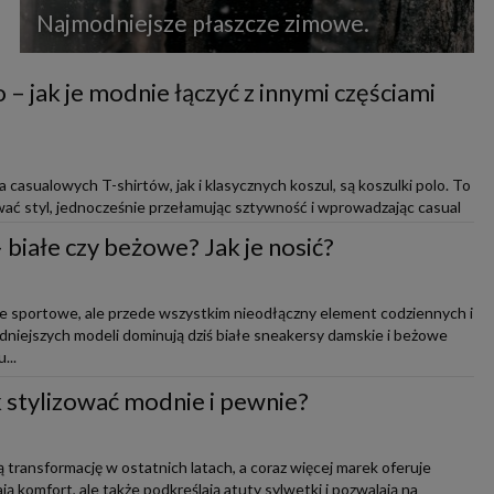
Najmodniejsze płaszcze zimowe.
 – jak je modnie łączyć z innymi częściami
casualowych T-shirtów, jak i klasycznych koszul, są koszulki polo. To
ać styl, jednocześnie przełamując sztywność i wprowadzając casual
białe czy beżowe? Jak je nosić?
ie sportowe, ale przede wszystkim nieodłączny element codziennych i
modniejszych modeli dominują dziś białe sneakersy damskie i beżowe
...
ak stylizować modnie i pewnie?
 transformację w ostatnich latach, a coraz więcej marek oferuje
ją komfort, ale także podkreślają atuty sylwetki i pozwalają na