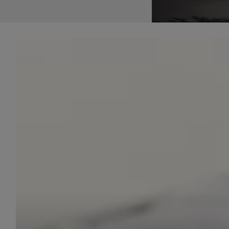
udost
marke
takie 
zdecyd
będą r
plików
Admin
Admini
której
świet
równie
PODMI
http:/
http:/
https:
http:/
Jeżeli
Zaufan
prywat
Podst
Twoje 
1. Jeś
z jedn