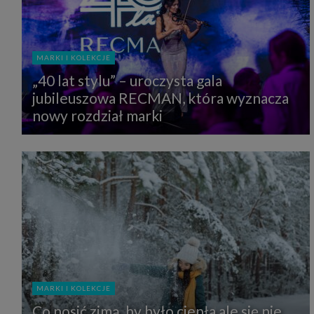
MARKI I KOLEKCJE
„40 lat stylu” – uroczysta gala
jubileuszowa RECMAN, która wyznacza
nowy rozdział marki
MARKI I KOLEKCJE
Co nosić zimą, by było ciepła ale się nie