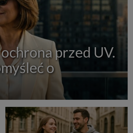
 ochrona przed UV.
omyśleć o