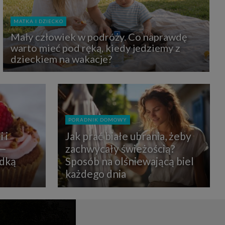
uchu na
z Grupy
kies to
MATKA I DZIECKO
mputer,
 z tego
Mały człowiek w podróży. Co naprawdę
e i ich
warto mieć pod ręką, kiedy jedziemy z
zmienić
dzieckiem na wakacje?
ć takie
mioty z
ywiście
PORADNIK DOMOWY
ia lub
 i
Jak prać białe ubrania, żeby
 danych
 Danych
 —
zachwycały świeżością?
Twoich
odką
Sposób na olśniewającą biel
każdego dnia