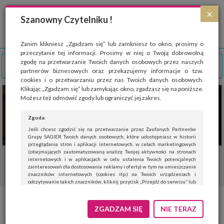
Strona wykorzystuje pliki cookies, które służą głównie do celów statystycznych.
×
Wyrażając zgodę na używanie 'cookies', zezwalasz na zapisanie ich w pamięci
Szanowny Czytelniku !
przeglądarki. Przejdź do
polityki cookies
.
ROZUMIEM
Zanim klikniesz „Zgadzam się” lub zamkniesz to okno, prosimy o
przeczytanie tej informacji. Prosimy w niej o Twoją dobrowolną
zgodę na przetwarzanie Twoich danych osobowych przez naszych
partnerów biznesowych oraz przekazujemy informacje o tzw.
cookies i o przetwarzaniu przez nas Twoich danych osobowych.
Klikając „Zgadzam się” lub zamykając okno, zgadzasz się na poniższe.
Możesz też odmówić zgody lub ograniczyć jej zakres.
Zgoda
Jeśli chcesz zgodzić się na przetwarzanie przez Zaufanych Partnerów
Grupy SAGIER Twoich danych osobowych, które udostępniasz w historii
przeglądania stron i aplikacji internetowych, w celach marketingowych
(obejmujących zautomatyzowaną analizę Twojej aktywności na stronach
internetowych i w aplikacjach w celu ustalenia Twoich potencjalnych
zainteresowań dla dostosowania reklamy i oferty) w tym na umieszczanie
znaczników internetowych (cookies itp.) na Twoich urządzeniach i
odczytywanie takich znaczników, kliknij przycisk „Przejdź do serwisu” lub
zamknij to okno.
Jeśli nie chcesz wyrazić zgody, kliknij „Nie teraz”.
ZGADZAM SIĘ
NIE TERAZ
Wyrażenie zgody jest dobrowolne. Możesz edytować zakres zgody, w tym
wycofać ją całkowicie, przechodząc na naszą stronę
polityki prywatności
.