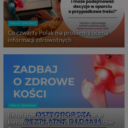
TWOJE ZDROWIE
Co czwarty Polak ma problem z oceną
informacji zdrowotnych
TWOJE ZDROWIE
Bezpłatne badania profilaktyczne w
kierunku osteoporozy dla Mieszkańców