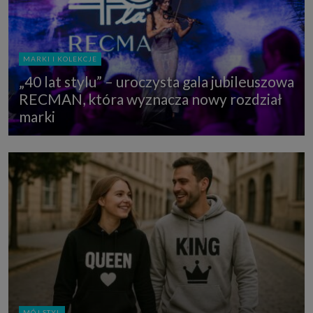
MARKI I KOLEKCJE
„40 lat stylu” – uroczysta gala jubileuszowa
RECMAN, która wyznacza nowy rozdział
marki
MÓJ STYL