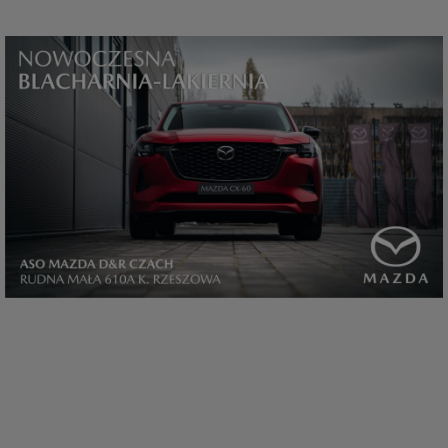
które przeglądarka wysyła do serwera przy każdorazowym wejściu na
stronę z tego urządzenia, podczas gdy odwiedzasz strony w Internecie.
Szczegółową informację na temat plików cookie i ich funkcjonowania
znajdziesz
pod tym linkiem
. Pod tym linkiem znajdziesz także informację
o tym jak zmienić ustawienia przeglądarki, aby ograniczyć lub wyłączyć
funkcjonowanie plików cookies itp. oraz jak usunąć takie pliki z Twojego
urządzenia.
Twoje uprawnienia
Przysługują Ci następujące uprawnienia wobec Twoich danych i ich
przetwarzania przez nas, inne podmioty z Grupy SAGIER i Zaufanych
Partnerów:
1. Jeśli udzieliłeś zgody na przetwarzanie danych możesz ją w każdej
chwili wycofać (cofnięcie zgody oczywiście nie uchyli zgodności z prawem
przetwarzania już dokonanego na jej podstawie);
2. Masz również prawo żądania dostępu do Twoich danych osobowych, ich
sprostowania, usunięcia lub ograniczenia przetwarzania, prawo do
przeniesienia danych, wyrażenia sprzeciwu wobec przetwarzania danych
oraz prawo do wniesienia skargi do organu nadzorczego, którym w Polsce
jest Prezes Urzędu Ochrony Danych Osobowych.
Pod tym adresem
znajdziesz dodatkowe informacje dotyczące przetwarzania danych i
Twoich uprawnień.