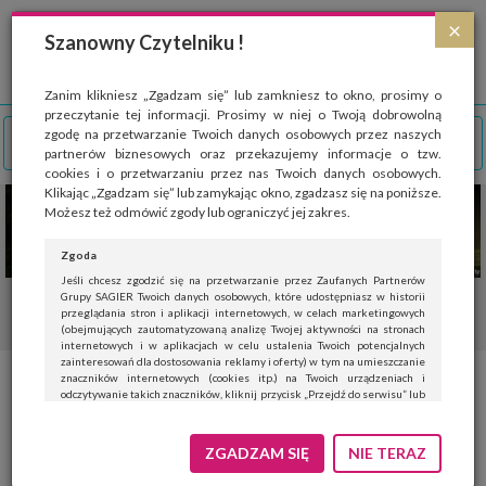
Strona wykorzystuje pliki cookies, które służą głównie do celów statystycznych.
×
Wyrażając zgodę na używanie 'cookies', zezwalasz na zapisanie ich w pamięci
Szanowny Czytelniku !
przeglądarki. Przejdź do
polityki cookies
.
ROZUMIEM
Zanim klikniesz „Zgadzam się” lub zamkniesz to okno, prosimy o
przeczytanie tej informacji. Prosimy w niej o Twoją dobrowolną
zgodę na przetwarzanie Twoich danych osobowych przez naszych
partnerów biznesowych oraz przekazujemy informacje o tzw.
cookies i o przetwarzaniu przez nas Twoich danych osobowych.
Klikając „Zgadzam się” lub zamykając okno, zgadzasz się na poniższe.
Możesz też odmówić zgody lub ograniczyć jej zakres.
Zgoda
Jeśli chcesz zgodzić się na przetwarzanie przez Zaufanych Partnerów
Grupy SAGIER Twoich danych osobowych, które udostępniasz w historii
przeglądania stron i aplikacji internetowych, w celach marketingowych
(obejmujących zautomatyzowaną analizę Twojej aktywności na stronach
internetowych i w aplikacjach w celu ustalenia Twoich potencjalnych
zainteresowań dla dostosowania reklamy i oferty) w tym na umieszczanie
znaczników internetowych (cookies itp.) na Twoich urządzeniach i
odczytywanie takich znaczników, kliknij przycisk „Przejdź do serwisu” lub
zamknij to okno.
Jeśli nie chcesz wyrazić zgody, kliknij „Nie teraz”.
ZGADZAM SIĘ
NIE TERAZ
Wyrażenie zgody jest dobrowolne. Możesz edytować zakres zgody, w tym
wycofać ją całkowicie, przechodząc na naszą stronę
polityki prywatności
.