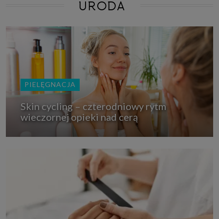
URODA
PIELĘGNACJA
Skin cycling – czterodniowy rytm
wieczornej opieki nad cerą