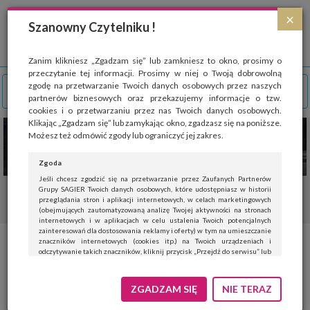
Strona wykorzystuje pliki cookies, które służą głównie do celów statystycznych.
×
Wyrażając zgodę na używanie 'cookies', zezwalasz na zapisanie ich w pamięci
Szanowny Czytelniku !
przeglądarki. Przejdź do
polityki cookies
.
ROZUMIEM
Zanim klikniesz „Zgadzam się” lub zamkniesz to okno, prosimy o
przeczytanie tej informacji. Prosimy w niej o Twoją dobrowolną
zgodę na przetwarzanie Twoich danych osobowych przez naszych
partnerów biznesowych oraz przekazujemy informacje o tzw.
cookies i o przetwarzaniu przez nas Twoich danych osobowych.
Klikając „Zgadzam się” lub zamykając okno, zgadzasz się na poniższe.
Możesz też odmówić zgody lub ograniczyć jej zakres.
Zgoda
Jeśli chcesz zgodzić się na przetwarzanie przez Zaufanych Partnerów
Grupy SAGIER Twoich danych osobowych, które udostępniasz w historii
przeglądania stron i aplikacji internetowych, w celach marketingowych
(obejmujących zautomatyzowaną analizę Twojej aktywności na stronach
internetowych i w aplikacjach w celu ustalenia Twoich potencjalnych
zainteresowań dla dostosowania reklamy i oferty) w tym na umieszczanie
znaczników internetowych (cookies itp.) na Twoich urządzeniach i
odczytywanie takich znaczników, kliknij przycisk „Przejdź do serwisu” lub
zamknij to okno.
Jeśli nie chcesz wyrazić zgody, kliknij „Nie teraz”.
ZGADZAM SIĘ
NIE TERAZ
Wyrażenie zgody jest dobrowolne. Możesz edytować zakres zgody, w tym
wycofać ją całkowicie, przechodząc na naszą stronę
polityki prywatności
.