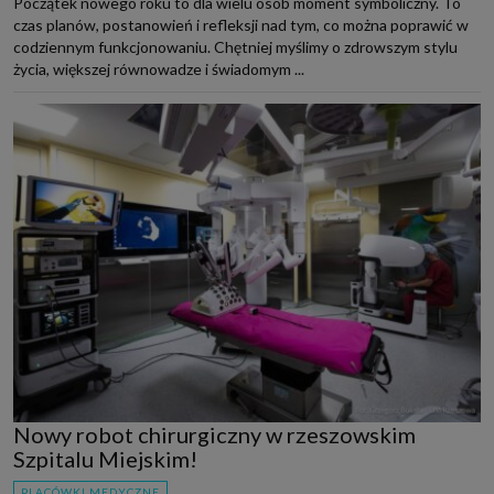
Początek nowego roku to dla wielu osób moment symboliczny. To
czas planów, postanowień i refleksji nad tym, co można poprawić w
codziennym funkcjonowaniu. Chętniej myślimy o zdrowszym stylu
życia, większej równowadze i świadomym ...
Nowy robot chirurgiczny w rzeszowskim
Szpitalu Miejskim!
PLACÓWKI MEDYCZNE