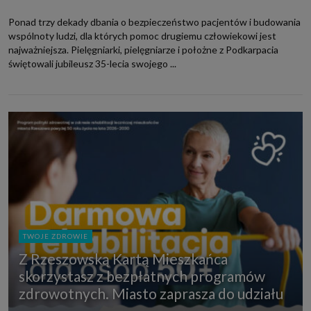
Ponad trzy dekady dbania o bezpieczeństwo pacjentów i budowania
wspólnoty ludzi, dla których pomoc drugiemu człowiekowi jest
najważniejsza. Pielęgniarki, pielęgniarze i położne z Podkarpacia
świętowali jubileusz 35-lecia swojego ...
TWOJE ZDROWIE
Z Rzeszowską Kartą Mieszkańca
skorzystasz z bezpłatnych programów
zdrowotnych. Miasto zaprasza do udziału