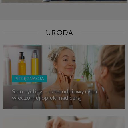
URODA
PIELĘGNACJA
Skin cycling – czterodniowy rytm
wieczornej opieki nad cerą