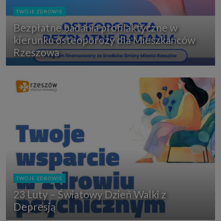
TWOJE ZDROWIE
Bezpłatne badania profilaktyczne w
kierunku osteoporozy dla Mieszkańców
Rzeszowa
TWOJE ZDROWIE
23 Luty – Światowy Dzień Walki z
Depresją