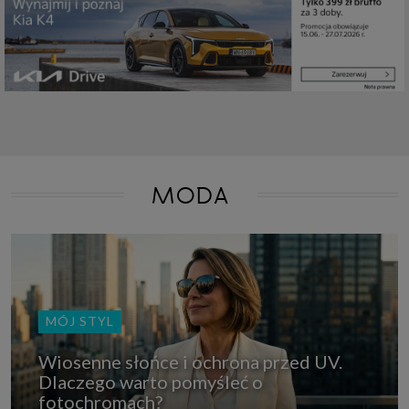
które przeglądarka wysyła do serwera przy każdorazowym wejściu na
stronę z tego urządzenia, podczas gdy odwiedzasz strony w Internecie.
Szczegółową informację na temat plików cookie i ich funkcjonowania
znajdziesz
pod tym linkiem
. Pod tym linkiem znajdziesz także informację
o tym jak zmienić ustawienia przeglądarki, aby ograniczyć lub wyłączyć
funkcjonowanie plików cookies itp. oraz jak usunąć takie pliki z Twojego
urządzenia.
Twoje uprawnienia
Przysługują Ci następujące uprawnienia wobec Twoich danych i ich
przetwarzania przez nas, inne podmioty z Grupy SAGIER i Zaufanych
Partnerów:
1. Jeśli udzieliłeś zgody na przetwarzanie danych możesz ją w każdej
MODA
chwili wycofać (cofnięcie zgody oczywiście nie uchyli zgodności z prawem
przetwarzania już dokonanego na jej podstawie);
2. Masz również prawo żądania dostępu do Twoich danych osobowych, ich
sprostowania, usunięcia lub ograniczenia przetwarzania, prawo do
przeniesienia danych, wyrażenia sprzeciwu wobec przetwarzania danych
oraz prawo do wniesienia skargi do organu nadzorczego, którym w Polsce
jest Prezes Urzędu Ochrony Danych Osobowych.
Pod tym adresem
znajdziesz dodatkowe informacje dotyczące przetwarzania danych i
Twoich uprawnień.
MÓJ STYL
Wiosenne słońce i ochrona przed UV.
Dlaczego warto pomyśleć o
fotochromach?