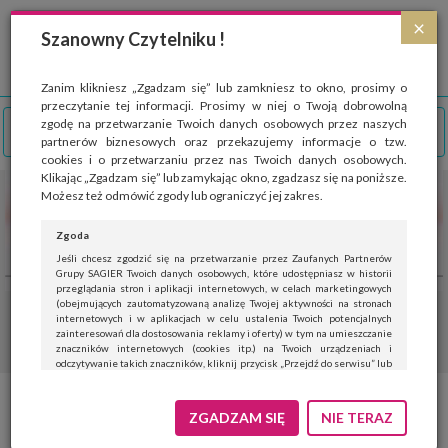
Strona wykorzystuje pliki cookies, które służą głównie do celów statystycznych.
×
Wyrażając zgodę na używanie 'cookies', zezwalasz na zapisanie ich w pamięci
Szanowny Czytelniku !
przeglądarki. Przejdź do
polityki cookies
.
ROZUMIEM
Zanim klikniesz „Zgadzam się” lub zamkniesz to okno, prosimy o
przeczytanie tej informacji. Prosimy w niej o Twoją dobrowolną
zgodę na przetwarzanie Twoich danych osobowych przez naszych
partnerów biznesowych oraz przekazujemy informacje o tzw.
cookies i o przetwarzaniu przez nas Twoich danych osobowych.
Klikając „Zgadzam się” lub zamykając okno, zgadzasz się na poniższe.
Możesz też odmówić zgody lub ograniczyć jej zakres.
Zgoda
Jeśli chcesz zgodzić się na przetwarzanie przez Zaufanych Partnerów
Grupy SAGIER Twoich danych osobowych, które udostępniasz w historii
przeglądania stron i aplikacji internetowych, w celach marketingowych
(obejmujących zautomatyzowaną analizę Twojej aktywności na stronach
internetowych i w aplikacjach w celu ustalenia Twoich potencjalnych
zainteresowań dla dostosowania reklamy i oferty) w tym na umieszczanie
znaczników internetowych (cookies itp.) na Twoich urządzeniach i
odczytywanie takich znaczników, kliknij przycisk „Przejdź do serwisu” lub
zamknij to okno.
Jeśli nie chcesz wyrazić zgody, kliknij „Nie teraz”.
ZGADZAM SIĘ
NIE TERAZ
Wyrażenie zgody jest dobrowolne. Możesz edytować zakres zgody, w tym
wycofać ją całkowicie, przechodząc na naszą stronę
polityki prywatności
.