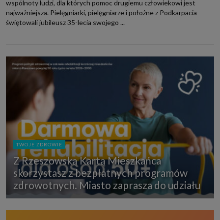
wspólnoty ludzi, dla których pomoc drugiemu człowiekowi jest
najważniejsza. Pielęgniarki, pielęgniarze i położne z Podkarpacia
świętowali jubileusz 35-lecia swojego ...
TWOJE ZDROWIE
Z Rzeszowską Kartą Mieszkańca
skorzystasz z bezpłatnych programów
zdrowotnych. Miasto zaprasza do udziału