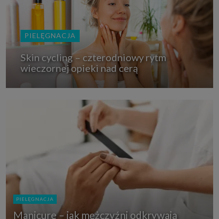
PIELĘGNACJA
Skin cycling – czterodniowy rytm
wieczornej opieki nad cerą
PIELĘGNACJA
Manicure – jak mężczyźni odkrywają