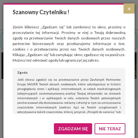
Strona wykorzystuje pliki cookies, które służą głównie do celów statystycznych.
×
Wyrażając zgodę na używanie 'cookies', zezwalasz na zapisanie ich w pamięci
Szanowny Czytelniku !
przeglądarki. Przejdź do
polityki cookies
.
ROZUMIEM
Zanim klikniesz „Zgadzam się” lub zamkniesz to okno, prosimy o
przeczytanie tej informacji. Prosimy w niej o Twoją dobrowolną
zgodę na przetwarzanie Twoich danych osobowych przez naszych
partnerów biznesowych oraz przekazujemy informacje o tzw.
cookies i o przetwarzaniu przez nas Twoich danych osobowych.
Klikając „Zgadzam się” lub zamykając okno, zgadzasz się na poniższe.
Możesz też odmówić zgody lub ograniczyć jej zakres.
Zgoda
Jeśli chcesz zgodzić się na przetwarzanie przez Zaufanych Partnerów
Grupy SAGIER Twoich danych osobowych, które udostępniasz w historii
przeglądania stron i aplikacji internetowych, w celach marketingowych
(obejmujących zautomatyzowaną analizę Twojej aktywności na stronach
internetowych i w aplikacjach w celu ustalenia Twoich potencjalnych
zainteresowań dla dostosowania reklamy i oferty) w tym na umieszczanie
znaczników internetowych (cookies itp.) na Twoich urządzeniach i
odczytywanie takich znaczników, kliknij przycisk „Przejdź do serwisu” lub
zamknij to okno.
Jeśli nie chcesz wyrazić zgody, kliknij „Nie teraz”.
ZGADZAM SIĘ
NIE TERAZ
Wyrażenie zgody jest dobrowolne. Możesz edytować zakres zgody, w tym
wycofać ją całkowicie, przechodząc na naszą stronę
polityki prywatności
.