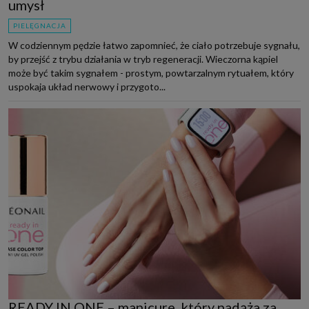
umysł
PIELĘGNACJA
W codziennym pędzie łatwo zapomnieć, że ciało potrzebuje sygnału,
by przejść z trybu działania w tryb regeneracji. Wieczorna kąpiel
może być takim sygnałem - prostym, powtarzalnym rytuałem, który
uspokaja układ nerwowy i przygoto...
READY IN ONE – manicure, który nadąża za