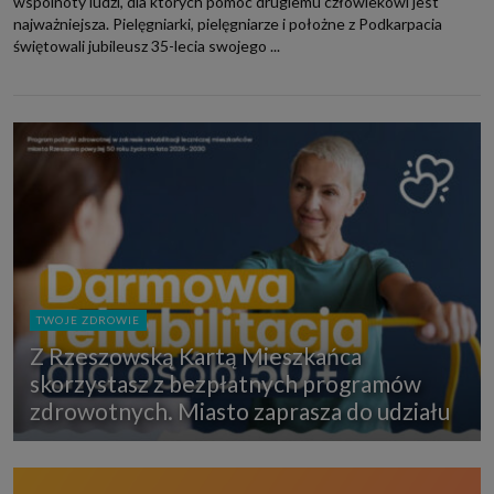
wspólnoty ludzi, dla których pomoc drugiemu człowiekowi jest
najważniejsza. Pielęgniarki, pielęgniarze i położne z Podkarpacia
świętowali jubileusz 35-lecia swojego ...
TWOJE ZDROWIE
Z Rzeszowską Kartą Mieszkańca
skorzystasz z bezpłatnych programów
zdrowotnych. Miasto zaprasza do udziału