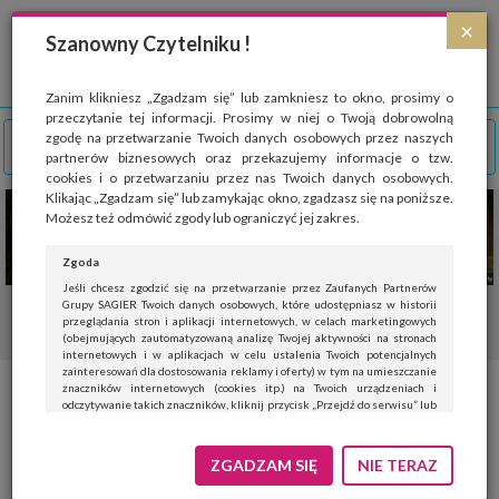
Strona wykorzystuje pliki cookies, które służą głównie do celów statystycznych.
×
Wyrażając zgodę na używanie 'cookies', zezwalasz na zapisanie ich w pamięci
Szanowny Czytelniku !
przeglądarki. Przejdź do
polityki cookies
.
ROZUMIEM
Zanim klikniesz „Zgadzam się” lub zamkniesz to okno, prosimy o
przeczytanie tej informacji. Prosimy w niej o Twoją dobrowolną
zgodę na przetwarzanie Twoich danych osobowych przez naszych
partnerów biznesowych oraz przekazujemy informacje o tzw.
cookies i o przetwarzaniu przez nas Twoich danych osobowych.
Klikając „Zgadzam się” lub zamykając okno, zgadzasz się na poniższe.
Możesz też odmówić zgody lub ograniczyć jej zakres.
Zgoda
Jeśli chcesz zgodzić się na przetwarzanie przez Zaufanych Partnerów
Grupy SAGIER Twoich danych osobowych, które udostępniasz w historii
przeglądania stron i aplikacji internetowych, w celach marketingowych
(obejmujących zautomatyzowaną analizę Twojej aktywności na stronach
internetowych i w aplikacjach w celu ustalenia Twoich potencjalnych
zainteresowań dla dostosowania reklamy i oferty) w tym na umieszczanie
znaczników internetowych (cookies itp.) na Twoich urządzeniach i
odczytywanie takich znaczników, kliknij przycisk „Przejdź do serwisu” lub
zamknij to okno.
Jeśli nie chcesz wyrazić zgody, kliknij „Nie teraz”.
ZGADZAM SIĘ
NIE TERAZ
Wyrażenie zgody jest dobrowolne. Możesz edytować zakres zgody, w tym
wycofać ją całkowicie, przechodząc na naszą stronę
polityki prywatności
.