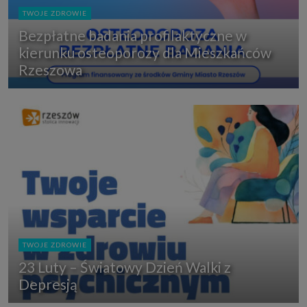
TWOJE ZDROWIE
Bezpłatne badania profilaktyczne w
kierunku osteoporozy dla Mieszkańców
Rzeszowa
TWOJE ZDROWIE
23 Luty – Światowy Dzień Walki z
Depresją