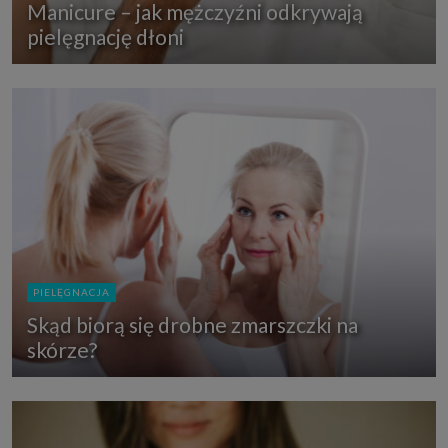
Manicure – jak mężczyźni odkrywają
pielęgnację dłoni
PIELĘGNACJA
Skąd biorą się drobne zmarszczki na
skórze?