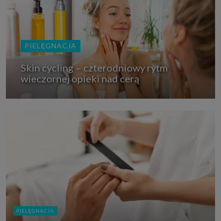
PIELĘGNACJA
Skin cycling – czterodniowy rytm
wieczornej opieki nad cerą
PIELĘGNACJA