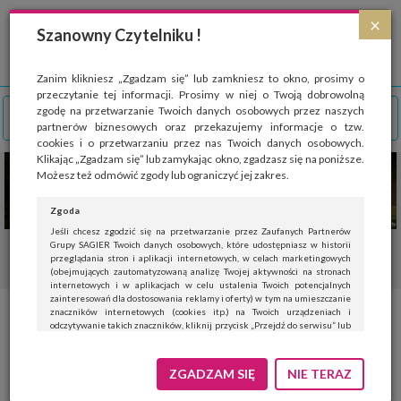
Strona wykorzystuje pliki cookies, które służą głównie do celów statystycznych.
×
Wyrażając zgodę na używanie 'cookies', zezwalasz na zapisanie ich w pamięci
Szanowny Czytelniku !
przeglądarki. Przejdź do
polityki cookies
.
ROZUMIEM
Zanim klikniesz „Zgadzam się” lub zamkniesz to okno, prosimy o
przeczytanie tej informacji. Prosimy w niej o Twoją dobrowolną
zgodę na przetwarzanie Twoich danych osobowych przez naszych
partnerów biznesowych oraz przekazujemy informacje o tzw.
cookies i o przetwarzaniu przez nas Twoich danych osobowych.
Klikając „Zgadzam się” lub zamykając okno, zgadzasz się na poniższe.
Możesz też odmówić zgody lub ograniczyć jej zakres.
Zgoda
Jeśli chcesz zgodzić się na przetwarzanie przez Zaufanych Partnerów
Grupy SAGIER Twoich danych osobowych, które udostępniasz w historii
przeglądania stron i aplikacji internetowych, w celach marketingowych
(obejmujących zautomatyzowaną analizę Twojej aktywności na stronach
internetowych i w aplikacjach w celu ustalenia Twoich potencjalnych
zainteresowań dla dostosowania reklamy i oferty) w tym na umieszczanie
znaczników internetowych (cookies itp.) na Twoich urządzeniach i
odczytywanie takich znaczników, kliknij przycisk „Przejdź do serwisu” lub
zamknij to okno.
Jeśli nie chcesz wyrazić zgody, kliknij „Nie teraz”.
ZGADZAM SIĘ
NIE TERAZ
Wyrażenie zgody jest dobrowolne. Możesz edytować zakres zgody, w tym
wycofać ją całkowicie, przechodząc na naszą stronę
polityki prywatności
.