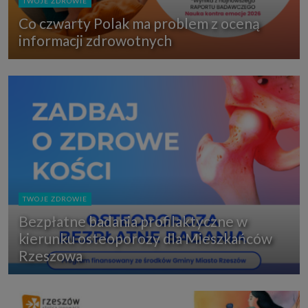
TWOJE ZDROWIE
Co czwarty Polak ma problem z oceną
informacji zdrowotnych
TWOJE ZDROWIE
Bezpłatne badania profilaktyczne w
kierunku osteoporozy dla Mieszkańców
Rzeszowa