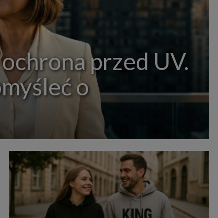
 ochrona przed UV.
omyśleć o