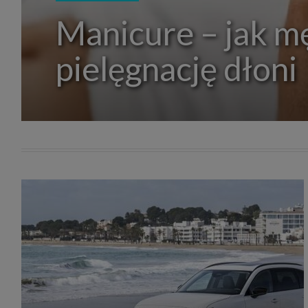
zakres
Manicure – jak m
2. Zap
osoba)
użytk
własny
pielęgnację dłoni
intern
przetw
3. Za 
móc p
przed
Ciebie
Cię to
momen
Twoje 
zgody 
przyp
przeda
podsta
skutec
Przek
Admin
marke
zobowi
celów.
Cooki
Na na