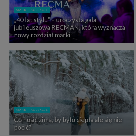
MARKI I KOLEKCJE
„40 lat stylu” – uroczysta gala
jubileuszowa RECMAN, która wyznacza
nowy rozdział marki
MARKI I KOLEKCJE
Co nosić zimą, by było ciepła ale się nie
pocić?