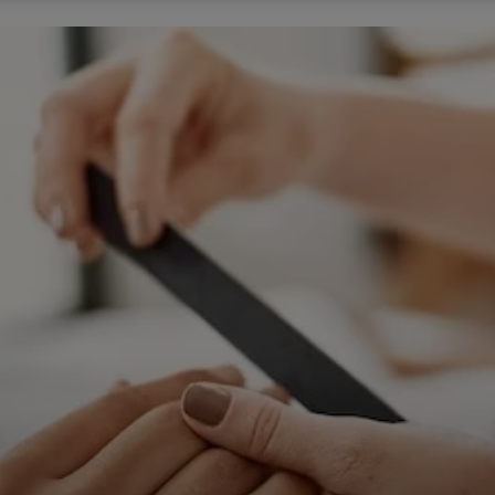
ępnianych przez siebie usług internetowych przetwarzają Twoje dane we własnych 
tingowych w oparciu o prawnie uzasadniony, wspólny interes podmiotów Grupy SAGIER. Przetwa
nie wymaga dodatkowej zgody z Twojej strony, ale możesz mu się w każdej chwili sprzeciwić. O 
ujesz inaczej, dokonując stosownych zmian ustawień w Twojej przeglądarce, podmioty z Grupy
ównież instalować na Twoich urządzeniach pliki cookies i podobne oraz odczytywać informacje z
. Bliższe informacje o cookies znajdziesz w akapicie „Cookies” pod koniec tej informacji.
istrator danych osobowych
stratorami Twoich danych są podmioty z Grupy SAGIER czyli podmioty z grupy kapitałowej SA
 skład wchodzą Sagier Sp. z o.o. ul. Cegielniana 18c/3, 35-310 Rzeszów oraz Podmioty Zależne. Pon
le obowiązującego prawa, administratorami Twoich danych w ramach poszczególnych Usług mo
ż Zaufani Partnerzy, w tym klienci.
IOTY ZALEŻNE:
/www.biznesistyl.pl/
/poradnikbudowlany.eu/
//modnieizdrowo.pl/
/www.sagier.pl/
 wyrazisz zgodę, o którą wyżej prosimy, administratorami Twoich danych osobowych będą tak
i Partnerzy. Listę Zaufanych Partnerów możesz sprawdzić w każdym momencie na stronie naszej
p
ności
i tam też zmodyfikować lub cofnąć swoje zgody.
awa i cel przetwarzania
dane przetwarzamy w następujących celach:
li zawieramy z Tobą umowę o realizację danej usługi (np. usługi zapewniającej Ci możliwość zapozna
ym z naszych serwisów w oparciu o treść regulaminu tego serwisu), to możemy przetwarzać Twoje