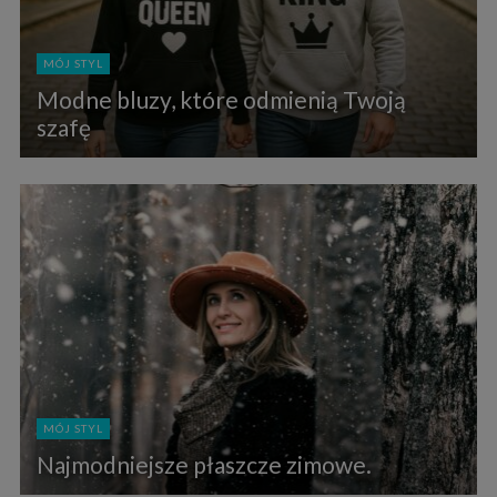
MÓJ STYL
Modne bluzy, które odmienią Twoją
szafę
MÓJ STYL
Najmodniejsze płaszcze zimowe.