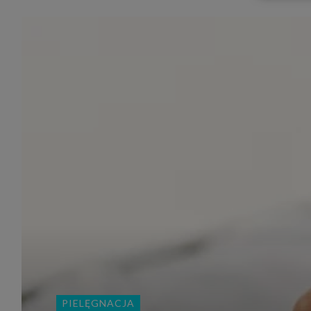
udost
marke
takie 
zdecyd
będą r
plików
Admin
Admini
której
świet
równie
PODMI
http:/
http:/
https:
http:/
Jeżeli
Zaufan
prywat
Podst
Twoje 
1. Jeś
PIELĘGNACJA
z jedn