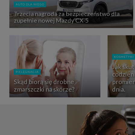
zbiera
AUTO DLA NIEGO
strona
SAGIER
Trzecia nagroda za bezpieczeństwo dla
dane i
zupełnie nowej Mazdy CX-5
tablet
urządz
funkc
ustawi
pliki 
Twoje
Przysł
KOSMETYKI
Grupy 
1. Jeś
Jak sku
nie uc
PIELĘGNACJA
codzien
2. Ma
Skąd biorą się drobne
promien
ograni
oraz p
zmarszczki na skórze?
dnia.
Osobo
upraw