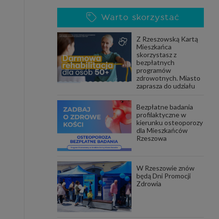
Warto skorzystać
Z Rzeszowską Kartą
Mieszkańca
skorzystasz z
bezpłatnych
programów
zdrowotnych. Miasto
zaprasza do udziału
Bezpłatne badania
profilaktyczne w
kierunku osteoporozy
dla Mieszkańców
Rzeszowa
W Rzeszowie znów
będą Dni Promocji
Zdrowia