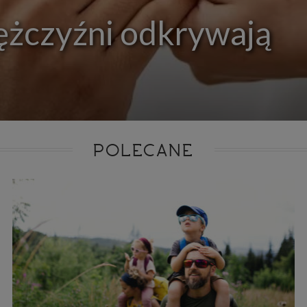
ie niezbędnym do realizacji tej umowy.
ężczyźni odkrywają
ewnianie bezpieczeństwa usługi (np. sprawdzenie, czy do Twojego konta nie loguje się nieupr
, dokonanie pomiarów statystycznych, ulepszanie naszych usług i dopasowanie ich do potrzeb i
owników (np. personalizowanie treści w usługach), jak również prowadzenie marketingu i pr
ch usług (np. jeśli interesujesz się motoryzacją i oglądasz artykuły w biznesistyl.pl lub na innych s
etowych, to możemy Ci wyświetlić reklamę dotyczącą artykułu w serwisie biznesistyl.pl/automoto
arzanie danych to realizacja naszych prawnie uzasadnionych interesów.
Twoją zgodą usługi marketingowe dostarczą Ci nasi Zaufani Partnerzy oraz my dla podmiotów trzeci
okazać interesujące Cię reklamy (np. produktu, którego możesz potrzebować) reklamodawcy
stawiciele chcieliby mieć możliwość przetwarzania Twoich danych związanych z odwiedzanymi
 stronami internetowymi. Udzielenie takiej zgody jest dobrowolne, nie musisz jej udzielać, nie 
 dostępu do naszych usług. Masz również możliwość ograniczenia zakresu lub zmiany zgody w d
cie.
POLECANE
dane przetwarzane będą do czasu istnienia podstawy do ich przetwarzania, czyli w przypadku udz
do momentu jej cofnięcia, ograniczenia lub innych działań z Twojej strony ograniczających tę z
adku niezbędności danych do wykonania umowy, przez czas jej wykonywania i ewentualnie
wnienia roszczeń z niej (zwykle nie więcej niż 3 lata, a maksymalnie 10 lat), a w przypad
wą przetwarzania danych jest uzasadniony interes administratora, do czasu zgłoszenia przez
znego sprzeciwu.
azywanie danych
istratorzy danych mogą powierzać Twoje dane podwykonawcom IT, księgowym, ag
tingowym etc. Zrobią to jedynie na podstawie umowy o powierzenie przetwarzania 
ązującej taki podmiot do odpowiedniego zabezpieczenia danych i niekorzystania z nich do w
es
szych stronach używamy znaczników internetowych takich jak pliki np. cookie lub local stor