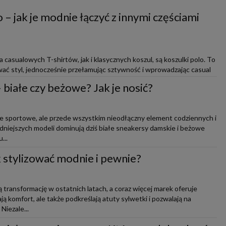
 – jak je modnie łączyć z innymi częściami
casualowych T-shirtów, jak i klasycznych koszul, są koszulki polo. To
ać styl, jednocześnie przełamując sztywność i wprowadzając casual
białe czy beżowe? Jak je nosić?
ie sportowe, ale przede wszystkim nieodłączny element codziennych i
modniejszych modeli dominują dziś białe sneakersy damskie i beżowe
...
ak stylizować modnie i pewnie?
 transformację w ostatnich latach, a coraz więcej marek oferuje
ją komfort, ale także podkreślają atuty sylwetki i pozwalają na
iezale...