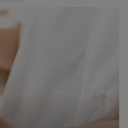
celach
rzanie
ile nie
 SAGIER
 takich
GIER, w
adto, w
gą być
że nasi
olityki
nia się
 dane w