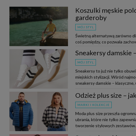
Koszulki męskie polo
garderoby
MÓJ STYL
Świetną alternatywą zarówno dla 
coś pomiędzy, co pozwala zachow
do outfitu. Czy wiesz, jak nos...
Sneakersy damskie – 
MÓJ STYL
Sneakersy to już nie tylko obuw
miejskich stylizacji. Wśród naj
sneakersy damskie – klasyczne, u
Odzież plus size – j
MARKI I KOLEKCJE
Moda plus size przeszła ogromną
ubrania, które nie tylko zapewnia
tworzenie stylowych zestawów. N