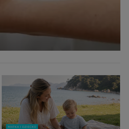
awniona
 wygody
omocji
tronach
. Takie
ch. Aby
 i ich
 przez
pozbawi
owolnym
ielenia
godę, w
 okres
ku, gdy
 Ciebie
encjom
danych
łasnych
age do
MATKA I DZIECKO