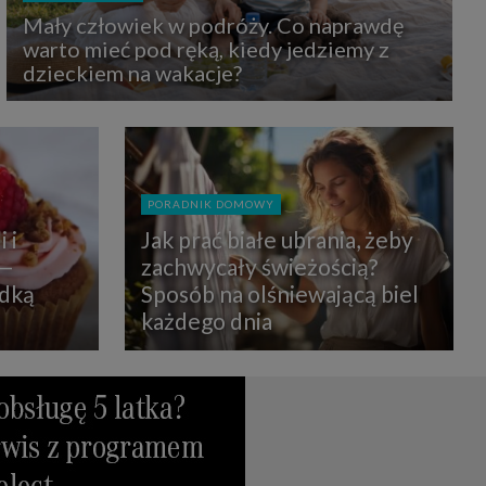
uchu na
Mały człowiek w podróży. Co naprawdę
z Grupy
kies to
warto mieć pod ręką, kiedy jedziemy z
mputer,
dzieckiem na wakacje?
 z tego
e i ich
zmienić
ć takie
mioty z
PORADNIK DOMOWY
ywiście
 i
Jak prać białe ubrania, żeby
 —
zachwycały świeżością?
ia lub
odką
Sposób na olśniewającą biel
 danych
 Danych
każdego dnia
Twoich