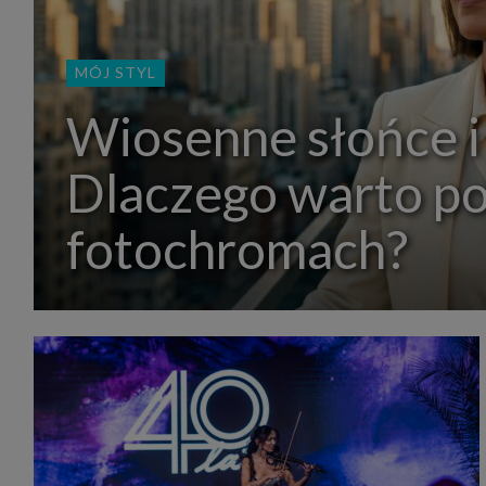
MÓJ STYL
Wiosenne słońce i
Dlaczego warto p
fotochromach?