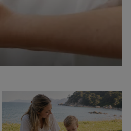
awniona
 wygody
omocji
tronach
. Takie
ch. Aby
 i ich
 przez
pozbawi
owolnym
ielenia
godę, w
 okres
ku, gdy
 Ciebie
encjom
danych
łasnych
age do