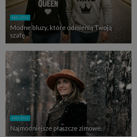
MÓJ STYL
Modne bluzy, które odmienią Twoją
szafę
MÓJ STYL
Najmodniejsze płaszcze zimowe.