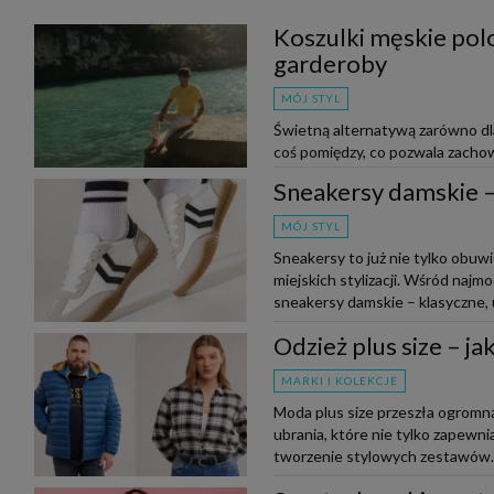
Koszulki męskie polo
garderoby
MÓJ STYL
Świetną alternatywą zarówno dla 
coś pomiędzy, co pozwala zachow
do outfitu. Czy wiesz, jak nos...
Sneakersy damskie – 
MÓJ STYL
Sneakersy to już nie tylko obuw
miejskich stylizacji. Wśród naj
sneakersy damskie – klasyczne, u
Odzież plus size – j
MARKI I KOLEKCJE
Moda plus size przeszła ogromną
ubrania, które nie tylko zapewnia
tworzenie stylowych zestawów. N