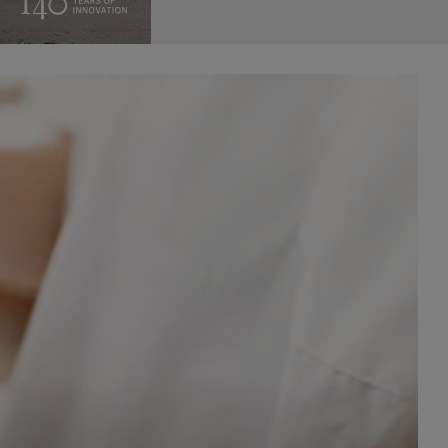
celach
rzanie
ile nie
 SAGIER
 takich
GIER, w
adto, w
gą być
że nasi
olityki
nia się
 dane w