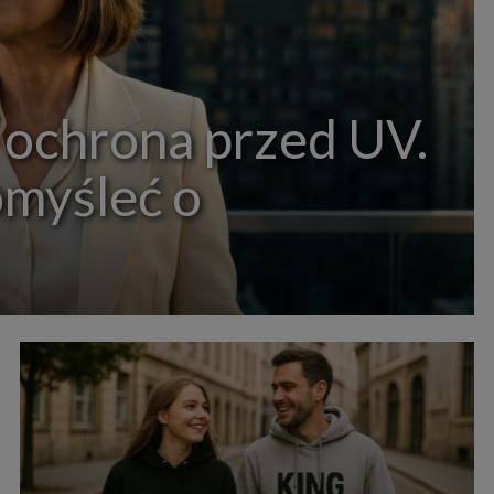
 ochrona przed UV.
omyśleć o