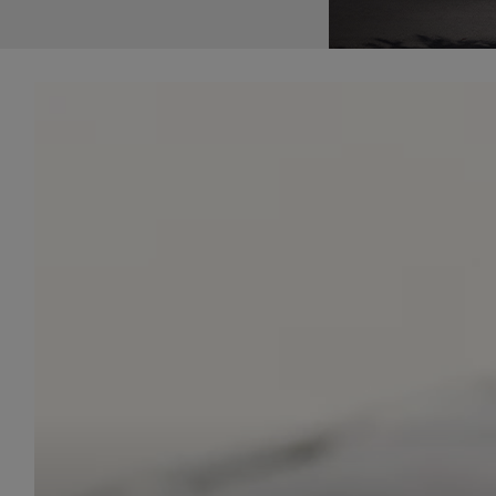
udost
marke
takie 
zdecyd
będą r
plików
Admin
Admini
której
świet
równie
PODMI
http:/
http:/
https:
http:/
Jeżeli
Zaufan
prywat
Podst
Twoje 
1. Jeś
z jedn