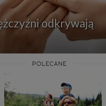
ie niezbędnym do realizacji tej umowy.
ewnianie bezpieczeństwa usługi (np. sprawdzenie, czy do Twojego konta nie loguje się nieupr
, dokonanie pomiarów statystycznych, ulepszanie naszych usług i dopasowanie ich do potrzeb i
owników (np. personalizowanie treści w usługach), jak również prowadzenie marketingu i pr
ch usług (np. jeśli interesujesz się motoryzacją i oglądasz artykuły w biznesistyl.pl lub na innych s
ężczyźni odkrywają
etowych, to możemy Ci wyświetlić reklamę dotyczącą artykułu w serwisie biznesistyl.pl/automoto
arzanie danych to realizacja naszych prawnie uzasadnionych interesów.
Twoją zgodą usługi marketingowe dostarczą Ci nasi Zaufani Partnerzy oraz my dla podmiotów trzeci
okazać interesujące Cię reklamy (np. produktu, którego możesz potrzebować) reklamodawcy
stawiciele chcieliby mieć możliwość przetwarzania Twoich danych związanych z odwiedzanymi
 stronami internetowymi. Udzielenie takiej zgody jest dobrowolne, nie musisz jej udzielać, nie 
 dostępu do naszych usług. Masz również możliwość ograniczenia zakresu lub zmiany zgody w d
cie.
dane przetwarzane będą do czasu istnienia podstawy do ich przetwarzania, czyli w przypadku udz
do momentu jej cofnięcia, ograniczenia lub innych działań z Twojej strony ograniczających tę z
adku niezbędności danych do wykonania umowy, przez czas jej wykonywania i ewentualnie
POLECANE
wnienia roszczeń z niej (zwykle nie więcej niż 3 lata, a maksymalnie 10 lat), a w przypad
wą przetwarzania danych jest uzasadniony interes administratora, do czasu zgłoszenia przez
znego sprzeciwu.
azywanie danych
istratorzy danych mogą powierzać Twoje dane podwykonawcom IT, księgowym, ag
tingowym etc. Zrobią to jedynie na podstawie umowy o powierzenie przetwarzania 
ązującej taki podmiot do odpowiedniego zabezpieczenia danych i niekorzystania z nich do w
es
szych stronach używamy znaczników internetowych takich jak pliki np. cookie lub local stor