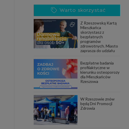
Warto skorzystać
Z Rzeszowską Kartą
Mieszkańca
skorzystasz z
bezpłatnych
programów
zdrowotnych. Miasto
zaprasza do udziału
Bezpłatne badania
profilaktyczne w
kierunku osteoporozy
dla Mieszkańców
Rzeszowa
W Rzeszowie znów
będą Dni Promocji
Zdrowia