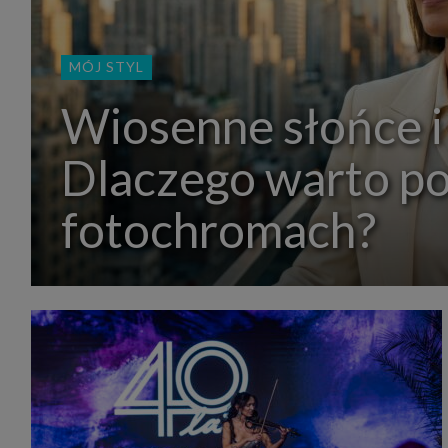
MÓJ STYL
Wiosenne słońce i
Dlaczego warto p
fotochromach?