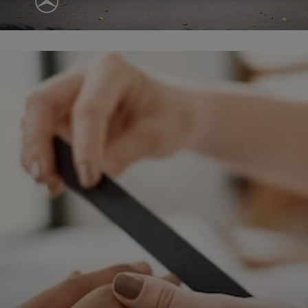
ępnianych przez siebie usług internetowych przetwarzają Twoje dane we własnych 
tingowych w oparciu o prawnie uzasadniony, wspólny interes podmiotów Grupy SAGIER. Przetwa
nie wymaga dodatkowej zgody z Twojej strony, ale możesz mu się w każdej chwili sprzeciwić. O 
ujesz inaczej, dokonując stosownych zmian ustawień w Twojej przeglądarce, podmioty z Grupy
ównież instalować na Twoich urządzeniach pliki cookies i podobne oraz odczytywać informacje z
. Bliższe informacje o cookies znajdziesz w akapicie „Cookies” pod koniec tej informacji.
istrator danych osobowych
stratorami Twoich danych są podmioty z Grupy SAGIER czyli podmioty z grupy kapitałowej SA
 skład wchodzą Sagier Sp. z o.o. ul. Cegielniana 18c/3, 35-310 Rzeszów oraz Podmioty Zależne. Pon
le obowiązującego prawa, administratorami Twoich danych w ramach poszczególnych Usług mo
ż Zaufani Partnerzy, w tym klienci.
IOTY ZALEŻNE:
/www.biznesistyl.pl/
/poradnikbudowlany.eu/
//modnieizdrowo.pl/
/www.sagier.pl/
 wyrazisz zgodę, o którą wyżej prosimy, administratorami Twoich danych osobowych będą tak
i Partnerzy. Listę Zaufanych Partnerów możesz sprawdzić w każdym momencie na stronie naszej
p
ności
i tam też zmodyfikować lub cofnąć swoje zgody.
awa i cel przetwarzania
dane przetwarzamy w następujących celach:
li zawieramy z Tobą umowę o realizację danej usługi (np. usługi zapewniającej Ci możliwość zapozna
ym z naszych serwisów w oparciu o treść regulaminu tego serwisu), to możemy przetwarzać Twoje