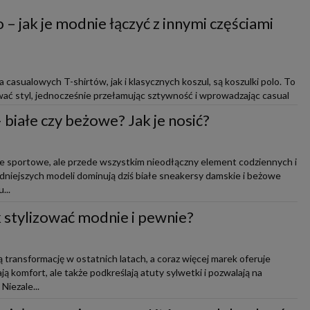
 – jak je modnie łączyć z innymi częściami
casualowych T-shirtów, jak i klasycznych koszul, są koszulki polo. To
ać styl, jednocześnie przełamując sztywność i wprowadzając casual
białe czy beżowe? Jak je nosić?
ie sportowe, ale przede wszystkim nieodłączny element codziennych i
modniejszych modeli dominują dziś białe sneakersy damskie i beżowe
...
ak stylizować modnie i pewnie?
 transformację w ostatnich latach, a coraz więcej marek oferuje
ją komfort, ale także podkreślają atuty sylwetki i pozwalają na
iezale...