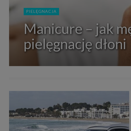
zakres
2. Zap
PIELĘGNACJA
osoba)
użytk
własny
Manicure – jak m
intern
przetw
pielęgnację dłoni
3. Za 
móc p
przed
Ciebie
Cię to
momen
Twoje 
zgody 
przyp
przeda
podsta
skutec
Przek
Admin
marke
zobowi
celów.
Cooki
Na na