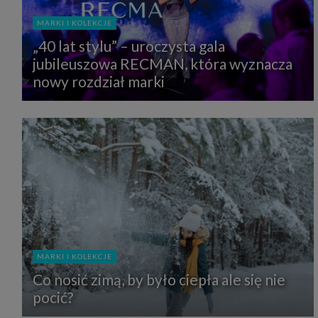
MARKI I KOLEKCJE
„40 lat stylu” – uroczysta gala
jubileuszowa RECMAN, która wyznacza
nowy rozdział marki
MARKI I KOLEKCJE
Co nosić zimą, by było ciepła ale się nie
pocić?