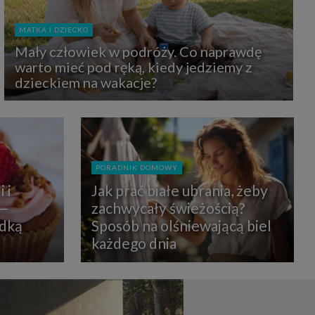
uchu na
z Grupy
kies to
MATKA I DZIECKO
mputer,
 z tego
Mały człowiek w podróży. Co naprawdę
e i ich
warto mieć pod ręką, kiedy jedziemy z
zmienić
dzieckiem na wakacje?
ć takie
mioty z
ywiście
PORADNIK DOMOWY
ia lub
 i
Jak prać białe ubrania, żeby
 danych
 Danych
 —
zachwycały świeżością?
Twoich
odką
Sposób na olśniewającą biel
każdego dnia