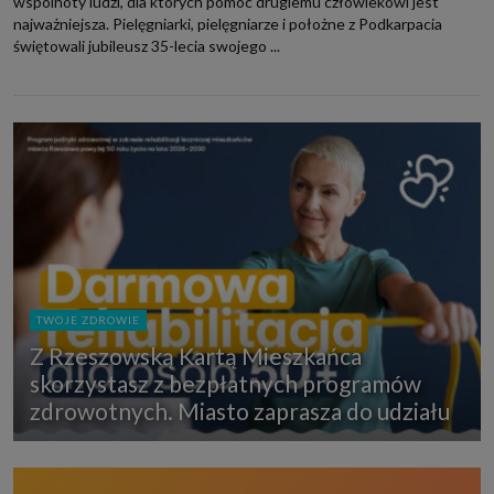
wspólnoty ludzi, dla których pomoc drugiemu człowiekowi jest
najważniejsza. Pielęgniarki, pielęgniarze i położne z Podkarpacia
świętowali jubileusz 35-lecia swojego ...
TWOJE ZDROWIE
Z Rzeszowską Kartą Mieszkańca
skorzystasz z bezpłatnych programów
zdrowotnych. Miasto zaprasza do udziału