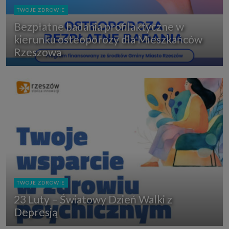
TWOJE ZDROWIE
Bezpłatne badania profilaktyczne w
kierunku osteoporozy dla Mieszkańców
Rzeszowa
TWOJE ZDROWIE
23 Luty – Światowy Dzień Walki z
Depresją