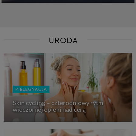
URODA
PIELĘGNACJA
Skin cycling – czterodniowy rytm
wieczornej opieki nad cerą