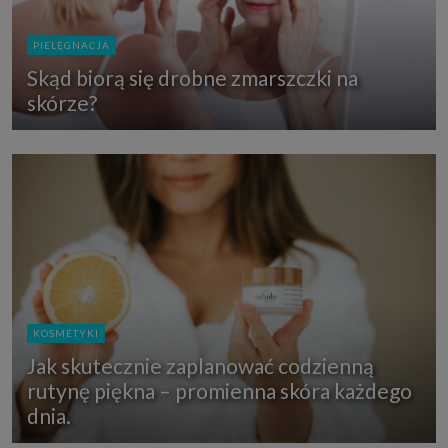
PIELĘGNACJA
Skąd biorą się drobne zmarszczki na
skórze?
KOSMETYKI
Jak skutecznie zaplanować codzienną
rutynę piękna – promienna skóra każdego
dnia.