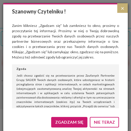
Strona wykorzystuje pliki cookies, które służą głównie do celów statystycznych.
×
Wyrażając zgodę na używanie 'cookies', zezwalasz na zapisanie ich w pamięci
Szanowny Czytelniku !
przeglądarki. Przejdź do
polityki cookies
.
ROZUMIEM
Zanim klikniesz „Zgadzam się” lub zamkniesz to okno, prosimy o
przeczytanie tej informacji. Prosimy w niej o Twoją dobrowolną
zgodę na przetwarzanie Twoich danych osobowych przez naszych
partnerów biznesowych oraz przekazujemy informacje o tzw.
cookies i o przetwarzaniu przez nas Twoich danych osobowych.
Klikając „Zgadzam się” lub zamykając okno, zgadzasz się na poniższe.
Możesz też odmówić zgody lub ograniczyć jej zakres.
Zgoda
Jeśli chcesz zgodzić się na przetwarzanie przez Zaufanych Partnerów
Grupy SAGIER Twoich danych osobowych, które udostępniasz w historii
przeglądania stron i aplikacji internetowych, w celach marketingowych
(obejmujących zautomatyzowaną analizę Twojej aktywności na stronach
internetowych i w aplikacjach w celu ustalenia Twoich potencjalnych
zainteresowań dla dostosowania reklamy i oferty) w tym na umieszczanie
znaczników internetowych (cookies itp.) na Twoich urządzeniach i
odczytywanie takich znaczników, kliknij przycisk „Przejdź do serwisu” lub
zamknij to okno.
Jeśli nie chcesz wyrazić zgody, kliknij „Nie teraz”.
ZGADZAM SIĘ
NIE TERAZ
Wyrażenie zgody jest dobrowolne. Możesz edytować zakres zgody, w tym
wycofać ją całkowicie, przechodząc na naszą stronę
polityki prywatności
.