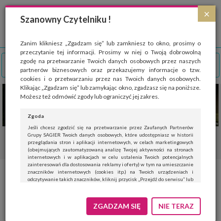
Strona wykorzystuje pliki cookies, które służą głównie do celów statystycznych.
×
Wyrażając zgodę na używanie 'cookies', zezwalasz na zapisanie ich w pamięci
Szanowny Czytelniku !
przeglądarki. Przejdź do
polityki cookies
.
ROZUMIEM
Zanim klikniesz „Zgadzam się” lub zamkniesz to okno, prosimy o
przeczytanie tej informacji. Prosimy w niej o Twoją dobrowolną
zgodę na przetwarzanie Twoich danych osobowych przez naszych
partnerów biznesowych oraz przekazujemy informacje o tzw.
cookies i o przetwarzaniu przez nas Twoich danych osobowych.
Klikając „Zgadzam się” lub zamykając okno, zgadzasz się na poniższe.
Możesz też odmówić zgody lub ograniczyć jej zakres.
Zgoda
Jeśli chcesz zgodzić się na przetwarzanie przez Zaufanych Partnerów
Grupy SAGIER Twoich danych osobowych, które udostępniasz w historii
przeglądania stron i aplikacji internetowych, w celach marketingowych
(obejmujących zautomatyzowaną analizę Twojej aktywności na stronach
internetowych i w aplikacjach w celu ustalenia Twoich potencjalnych
zainteresowań dla dostosowania reklamy i oferty) w tym na umieszczanie
znaczników internetowych (cookies itp.) na Twoich urządzeniach i
odczytywanie takich znaczników, kliknij przycisk „Przejdź do serwisu” lub
zamknij to okno.
Jeśli nie chcesz wyrazić zgody, kliknij „Nie teraz”.
ZGADZAM SIĘ
NIE TERAZ
Wyrażenie zgody jest dobrowolne. Możesz edytować zakres zgody, w tym
wycofać ją całkowicie, przechodząc na naszą stronę
polityki prywatności
.