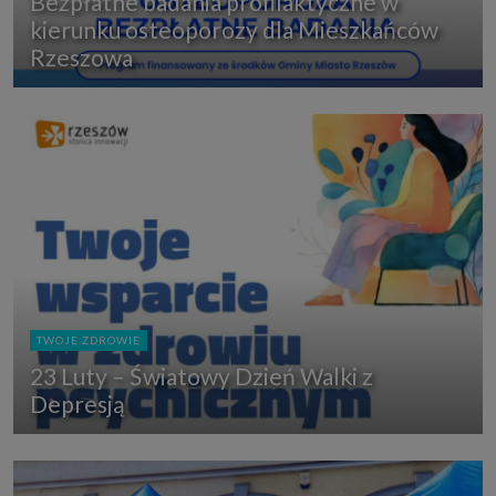
Bezpłatne badania profilaktyczne w
kierunku osteoporozy dla Mieszkańców
Rzeszowa
TWOJE ZDROWIE
23 Luty – Światowy Dzień Walki z
Depresją