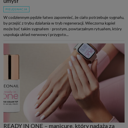
umysł
PIELĘGNACJA
W codziennym pędzie łatwo zapomnieć, że ciało potrzebuje sygnału,
by przejść z trybu działania w tryb regeneracji. Wieczorna kąpiel
może być takim sygnałem - prostym, powtarzalnym rytuałem, który
uspokaja układ nerwowy i przygoto...
READY IN ONE – manicure, który nadąża za