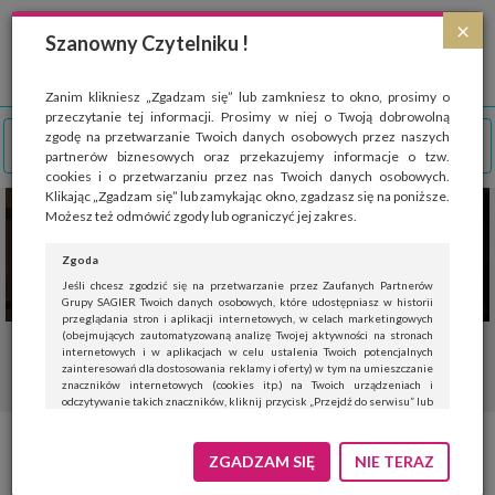
Strona wykorzystuje pliki cookies, które służą głównie do celów statystycznych.
×
Wyrażając zgodę na używanie 'cookies', zezwalasz na zapisanie ich w pamięci
Szanowny Czytelniku !
przeglądarki. Przejdź do
polityki cookies
.
ROZUMIEM
Zanim klikniesz „Zgadzam się” lub zamkniesz to okno, prosimy o
przeczytanie tej informacji. Prosimy w niej o Twoją dobrowolną
zgodę na przetwarzanie Twoich danych osobowych przez naszych
partnerów biznesowych oraz przekazujemy informacje o tzw.
cookies i o przetwarzaniu przez nas Twoich danych osobowych.
Klikając „Zgadzam się” lub zamykając okno, zgadzasz się na poniższe.
Możesz też odmówić zgody lub ograniczyć jej zakres.
Zgoda
Jeśli chcesz zgodzić się na przetwarzanie przez Zaufanych Partnerów
Grupy SAGIER Twoich danych osobowych, które udostępniasz w historii
przeglądania stron i aplikacji internetowych, w celach marketingowych
(obejmujących zautomatyzowaną analizę Twojej aktywności na stronach
internetowych i w aplikacjach w celu ustalenia Twoich potencjalnych
zainteresowań dla dostosowania reklamy i oferty) w tym na umieszczanie
znaczników internetowych (cookies itp.) na Twoich urządzeniach i
odczytywanie takich znaczników, kliknij przycisk „Przejdź do serwisu” lub
zamknij to okno.
Jeśli nie chcesz wyrazić zgody, kliknij „Nie teraz”.
ZGADZAM SIĘ
NIE TERAZ
Wyrażenie zgody jest dobrowolne. Możesz edytować zakres zgody, w tym
wycofać ją całkowicie, przechodząc na naszą stronę
polityki prywatności
.