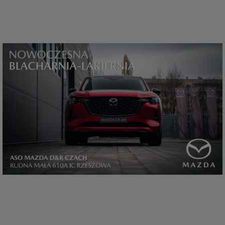
które przeglądarka wysyła do serwera przy każdorazowym wejściu na
stronę z tego urządzenia, podczas gdy odwiedzasz strony w Internecie.
Szczegółową informację na temat plików cookie i ich funkcjonowania
znajdziesz
pod tym linkiem
. Pod tym linkiem znajdziesz także informację
o tym jak zmienić ustawienia przeglądarki, aby ograniczyć lub wyłączyć
funkcjonowanie plików cookies itp. oraz jak usunąć takie pliki z Twojego
urządzenia.
Twoje uprawnienia
Przysługują Ci następujące uprawnienia wobec Twoich danych i ich
przetwarzania przez nas, inne podmioty z Grupy SAGIER i Zaufanych
Partnerów:
1. Jeśli udzieliłeś zgody na przetwarzanie danych możesz ją w każdej
chwili wycofać (cofnięcie zgody oczywiście nie uchyli zgodności z prawem
przetwarzania już dokonanego na jej podstawie);
2. Masz również prawo żądania dostępu do Twoich danych osobowych, ich
sprostowania, usunięcia lub ograniczenia przetwarzania, prawo do
przeniesienia danych, wyrażenia sprzeciwu wobec przetwarzania danych
oraz prawo do wniesienia skargi do organu nadzorczego, którym w Polsce
jest Prezes Urzędu Ochrony Danych Osobowych.
Pod tym adresem
znajdziesz dodatkowe informacje dotyczące przetwarzania danych i
Twoich uprawnień.