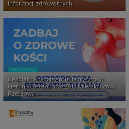
informacji zdrowotnych
TWOJE ZDROWIE
Bezpłatne badania profilaktyczne w
kierunku osteoporozy dla Mieszkańców
Rzeszowa