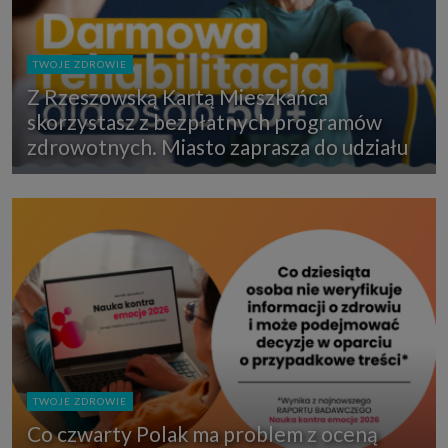
TWOJE ZDROWIE
Z Rzeszowską Kartą Mieszkańca
skorzystasz z bezpłatnych programów
zdrowotnych. Miasto zaprasza do udziału
TWOJE ZDROWIE
Co czwarty Polak ma problem z oceną