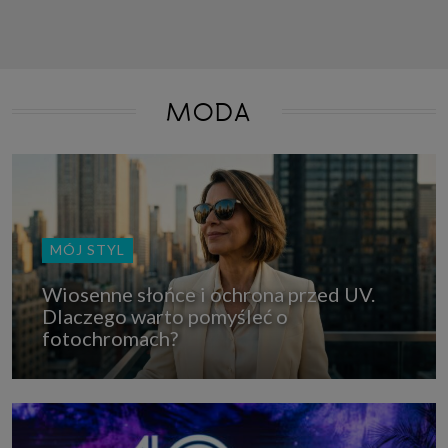
MODA
MÓJ STYL
Wiosenne słońce i ochrona przed UV.
Dlaczego warto pomyśleć o
fotochromach?