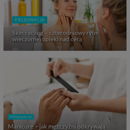
PIELĘGNACJA
Skin cycling – czterodniowy rytm
wieczornej opieki nad cerą
PIELĘGNACJA
Manicure – jak mężczyźni odkrywają