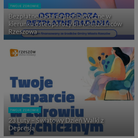
TWOJE ZDROWIE
Bezpłatne badania profilaktyczne w
kierunku osteoporozy dla Mieszkańców
Rzeszowa
TWOJE ZDROWIE
23 Luty – Światowy Dzień Walki z
Depresją