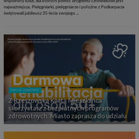
wspólnoty ludzi, dla których pomoc drugiemu człowiekowi jest
najważniejsza. Pielęgniarki, pielęgniarze i położne z Podkarpacia
świętowali jubileusz 35-lecia swojego ...
TWOJE ZDROWIE
Z Rzeszowską Kartą Mieszkańca
skorzystasz z bezpłatnych programów
zdrowotnych. Miasto zaprasza do udziału