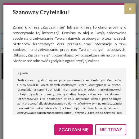
Strona wykorzystuje pliki cookies, które służą głównie do celów statystycznych.
×
Wyrażając zgodę na używanie 'cookies', zezwalasz na zapisanie ich w pamięci
Szanowny Czytelniku !
przeglądarki. Przejdź do
polityki cookies
.
ROZUMIEM
Zanim klikniesz „Zgadzam się” lub zamkniesz to okno, prosimy o
przeczytanie tej informacji. Prosimy w niej o Twoją dobrowolną
zgodę na przetwarzanie Twoich danych osobowych przez naszych
partnerów biznesowych oraz przekazujemy informacje o tzw.
cookies i o przetwarzaniu przez nas Twoich danych osobowych.
Klikając „Zgadzam się” lub zamykając okno, zgadzasz się na poniższe.
Możesz też odmówić zgody lub ograniczyć jej zakres.
Zgoda
Jeśli chcesz zgodzić się na przetwarzanie przez Zaufanych Partnerów
Grupy SAGIER Twoich danych osobowych, które udostępniasz w historii
przeglądania stron i aplikacji internetowych, w celach marketingowych
(obejmujących zautomatyzowaną analizę Twojej aktywności na stronach
internetowych i w aplikacjach w celu ustalenia Twoich potencjalnych
zainteresowań dla dostosowania reklamy i oferty) w tym na umieszczanie
znaczników internetowych (cookies itp.) na Twoich urządzeniach i
odczytywanie takich znaczników, kliknij przycisk „Przejdź do serwisu” lub
zamknij to okno.
Jeśli nie chcesz wyrazić zgody, kliknij „Nie teraz”.
ZGADZAM SIĘ
NIE TERAZ
Wyrażenie zgody jest dobrowolne. Możesz edytować zakres zgody, w tym
wycofać ją całkowicie, przechodząc na naszą stronę
polityki prywatności
.