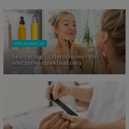
PIELĘGNACJA
Skin cycling – czterodniowy rytm
wieczornej opieki nad cerą