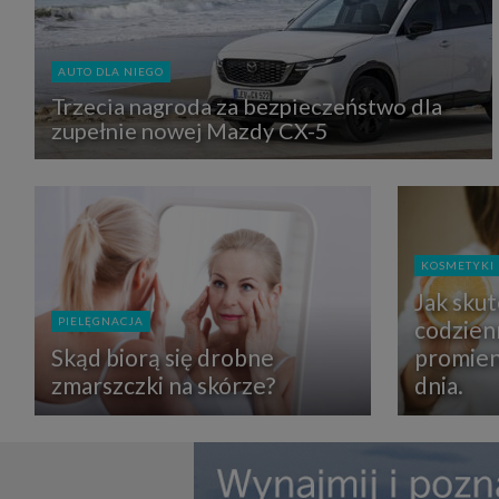
zbiera
strona
SAGIER
dane i
AUTO DLA NIEGO
tablet
urządz
Trzecia nagroda za bezpieczeństwo dla
funkc
zupełnie nowej Mazdy CX-5
ustawi
pliki 
Twoje
Przysł
Grupy 
1. Jeś
nie uc
KOSMETYKI
2. Ma
Jak sku
ograni
oraz p
PIELĘGNACJA
codzien
Osobo
upraw
Skąd biorą się drobne
promien
zmarszczki na skórze?
dnia.