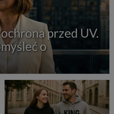
 ochrona przed UV.
omyśleć o