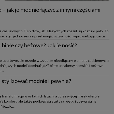
 – jak je modnie łączyć z innymi częściami
casualowych T-shirtów, jak i klasycznych koszul, są koszulki polo. To
ać styl, jednocześnie przełamując sztywność i wprowadzając casual
białe czy beżowe? Jak je nosić?
ie sportowe, ale przede wszystkim nieodłączny element codziennych i
modniejszych modeli dominują dziś białe sneakersy damskie i beżowe
...
ak stylizować modnie i pewnie?
 transformację w ostatnich latach, a coraz więcej marek oferuje
ją komfort, ale także podkreślają atuty sylwetki i pozwalają na
iezale...