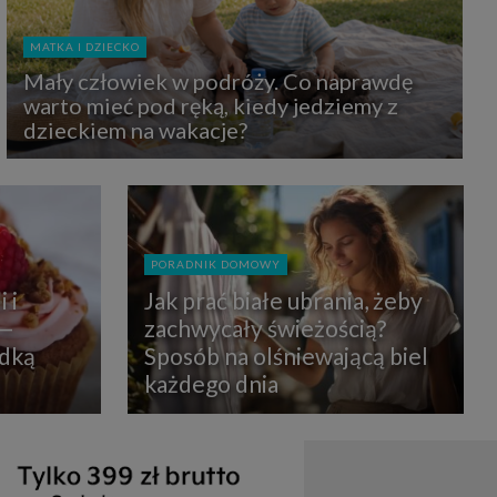
uchu na
z Grupy
kies to
MATKA I DZIECKO
mputer,
 z tego
Mały człowiek w podróży. Co naprawdę
e i ich
warto mieć pod ręką, kiedy jedziemy z
zmienić
dzieckiem na wakacje?
ć takie
mioty z
ywiście
PORADNIK DOMOWY
ia lub
 i
Jak prać białe ubrania, żeby
 danych
 Danych
 —
zachwycały świeżością?
Twoich
odką
Sposób na olśniewającą biel
każdego dnia