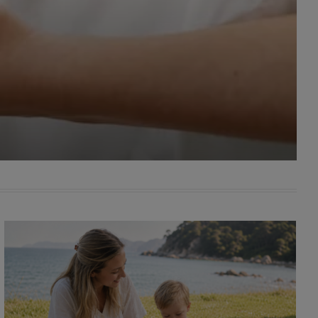
awniona
 wygody
omocji
tronach
. Takie
ch. Aby
 i ich
 przez
pozbawi
owolnym
ielenia
godę, w
 okres
ku, gdy
 Ciebie
encjom
danych
łasnych
age do