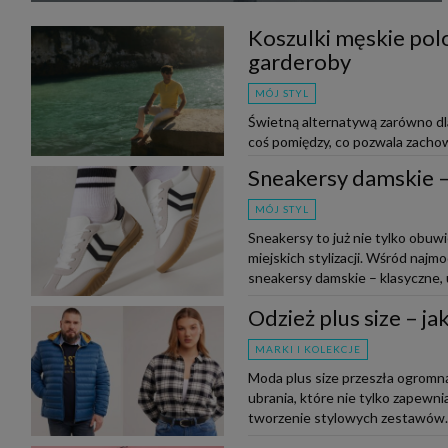
Koszulki męskie polo
garderoby
MÓJ STYL
Świetną alternatywą zarówno dla 
coś pomiędzy, co pozwala zachow
do outfitu. Czy wiesz, jak nos...
Sneakersy damskie – 
MÓJ STYL
Sneakersy to już nie tylko obuw
miejskich stylizacji. Wśród naj
sneakersy damskie – klasyczne, u
Odzież plus size – j
MARKI I KOLEKCJE
Moda plus size przeszła ogromną
ubrania, które nie tylko zapewnia
tworzenie stylowych zestawów. N