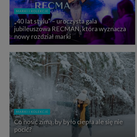
MARKI I KOLEKCJE
„40 lat stylu” – uroczysta gala
jubileuszowa RECMAN, która wyznacza
nowy rozdział marki
MARKI I KOLEKCJE
Co nosić zimą, by było ciepła ale się nie
pocić?