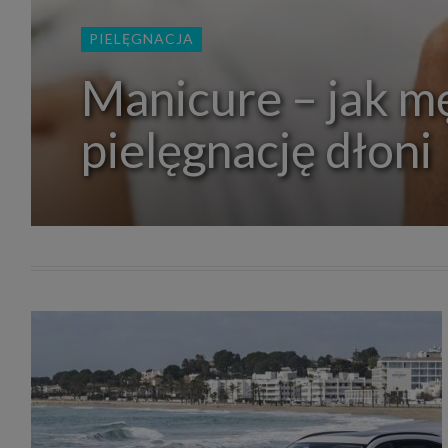
zakres
2. Zap
PIELĘGNACJA
osoba)
użytk
własny
Manicure – jak m
intern
przetw
pielęgnację dłoni
3. Za 
móc p
przed
Ciebie
Cię to
momen
Twoje 
zgody 
przyp
przeda
podsta
skutec
Przek
Admin
marke
zobowi
celów.
Cooki
Na na