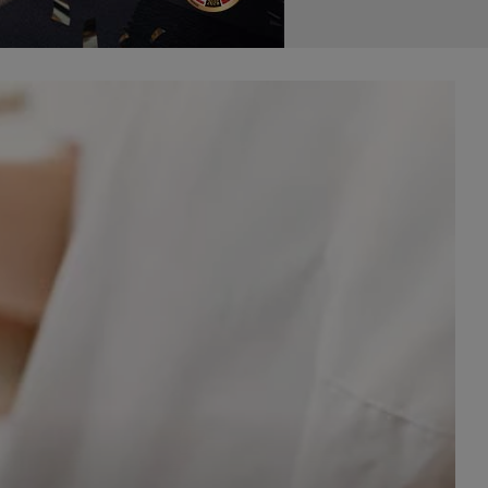
celach
rzanie
ile nie
 SAGIER
 takich
GIER, w
adto, w
gą być
że nasi
olityki
nia się
 dane w