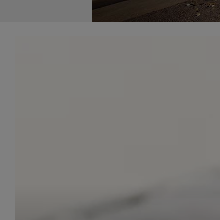
udost
marke
takie 
zdecyd
będą r
plików
Admin
Admini
której
świet
równie
PODMI
http:/
http:/
https:
http:/
Jeżeli
Zaufan
prywat
Podst
Twoje 
1. Jeś
z jedn