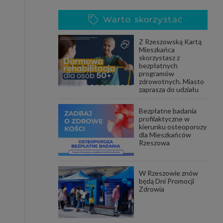
Warto skorzystać
Z Rzeszowską Kartą
Mieszkańca
skorzystasz z
bezpłatnych
programów
zdrowotnych. Miasto
zaprasza do udziału
Bezpłatne badania
profilaktyczne w
kierunku osteoporozy
dla Mieszkańców
Rzeszowa
W Rzeszowie znów
będą Dni Promocji
Zdrowia