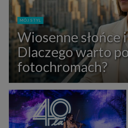
MÓJ STYL
Wiosenne słońce i
Dlaczego warto p
fotochromach?