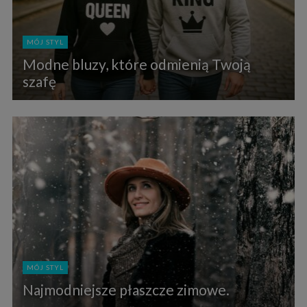
MÓJ STYL
Modne bluzy, które odmienią Twoją
szafę
MÓJ STYL
Najmodniejsze płaszcze zimowe.