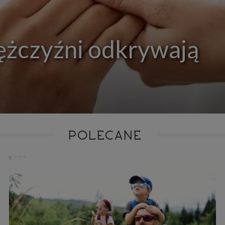
ie niezbędnym do realizacji tej umowy.
ewnianie bezpieczeństwa usługi (np. sprawdzenie, czy do Twojego konta nie loguje się nieupr
, dokonanie pomiarów statystycznych, ulepszanie naszych usług i dopasowanie ich do potrzeb i
owników (np. personalizowanie treści w usługach), jak również prowadzenie marketingu i pr
ch usług (np. jeśli interesujesz się motoryzacją i oglądasz artykuły w biznesistyl.pl lub na innych s
ężczyźni odkrywają
etowych, to możemy Ci wyświetlić reklamę dotyczącą artykułu w serwisie biznesistyl.pl/automoto
arzanie danych to realizacja naszych prawnie uzasadnionych interesów.
Twoją zgodą usługi marketingowe dostarczą Ci nasi Zaufani Partnerzy oraz my dla podmiotów trzeci
okazać interesujące Cię reklamy (np. produktu, którego możesz potrzebować) reklamodawcy
stawiciele chcieliby mieć możliwość przetwarzania Twoich danych związanych z odwiedzanymi
 stronami internetowymi. Udzielenie takiej zgody jest dobrowolne, nie musisz jej udzielać, nie 
 dostępu do naszych usług. Masz również możliwość ograniczenia zakresu lub zmiany zgody w d
cie.
dane przetwarzane będą do czasu istnienia podstawy do ich przetwarzania, czyli w przypadku udz
do momentu jej cofnięcia, ograniczenia lub innych działań z Twojej strony ograniczających tę z
adku niezbędności danych do wykonania umowy, przez czas jej wykonywania i ewentualnie
POLECANE
wnienia roszczeń z niej (zwykle nie więcej niż 3 lata, a maksymalnie 10 lat), a w przypad
wą przetwarzania danych jest uzasadniony interes administratora, do czasu zgłoszenia przez
znego sprzeciwu.
azywanie danych
istratorzy danych mogą powierzać Twoje dane podwykonawcom IT, księgowym, ag
tingowym etc. Zrobią to jedynie na podstawie umowy o powierzenie przetwarzania 
ązującej taki podmiot do odpowiedniego zabezpieczenia danych i niekorzystania z nich do w
es
szych stronach używamy znaczników internetowych takich jak pliki np. cookie lub local stor