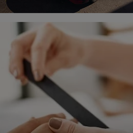
ępnianych przez siebie usług internetowych przetwarzają Twoje dane we własnych 
tingowych w oparciu o prawnie uzasadniony, wspólny interes podmiotów Grupy SAGIER. Przetwa
nie wymaga dodatkowej zgody z Twojej strony, ale możesz mu się w każdej chwili sprzeciwić. O 
ujesz inaczej, dokonując stosownych zmian ustawień w Twojej przeglądarce, podmioty z Grupy
ównież instalować na Twoich urządzeniach pliki cookies i podobne oraz odczytywać informacje z
. Bliższe informacje o cookies znajdziesz w akapicie „Cookies” pod koniec tej informacji.
istrator danych osobowych
stratorami Twoich danych są podmioty z Grupy SAGIER czyli podmioty z grupy kapitałowej SA
 skład wchodzą Sagier Sp. z o.o. ul. Cegielniana 18c/3, 35-310 Rzeszów oraz Podmioty Zależne. Pon
le obowiązującego prawa, administratorami Twoich danych w ramach poszczególnych Usług mo
ż Zaufani Partnerzy, w tym klienci.
IOTY ZALEŻNE:
/www.biznesistyl.pl/
/poradnikbudowlany.eu/
//modnieizdrowo.pl/
/www.sagier.pl/
 wyrazisz zgodę, o którą wyżej prosimy, administratorami Twoich danych osobowych będą tak
i Partnerzy. Listę Zaufanych Partnerów możesz sprawdzić w każdym momencie na stronie naszej
p
ności
i tam też zmodyfikować lub cofnąć swoje zgody.
awa i cel przetwarzania
dane przetwarzamy w następujących celach:
li zawieramy z Tobą umowę o realizację danej usługi (np. usługi zapewniającej Ci możliwość zapozna
ym z naszych serwisów w oparciu o treść regulaminu tego serwisu), to możemy przetwarzać Twoje