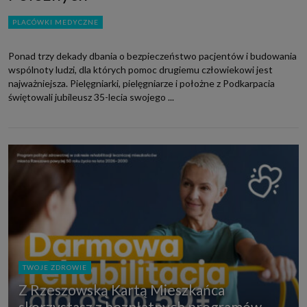
PLACÓWKI MEDYCZNE
Ponad trzy dekady dbania o bezpieczeństwo pacjentów i budowania
wspólnoty ludzi, dla których pomoc drugiemu człowiekowi jest
najważniejsza. Pielęgniarki, pielęgniarze i położne z Podkarpacia
świętowali jubileusz 35-lecia swojego ...
TWOJE ZDROWIE
Z Rzeszowską Kartą Mieszkańca
skorzystasz z bezpłatnych programów