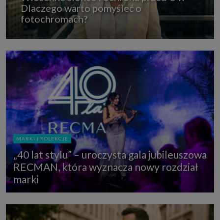
Dlaczego warto pomyśleć o
fotochromach?
MARKI I KOLEKCJE
„40 lat stylu” – uroczysta gala jubileuszowa
RECMAN, która wyznacza nowy rozdział
marki