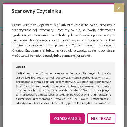
Strona wykorzystuje pliki cookies, które służą głównie do celów statystycznych.
×
Wyrażając zgodę na używanie 'cookies', zezwalasz na zapisanie ich w pamięci
Szanowny Czytelniku !
przeglądarki. Przejdź do
polityki cookies
.
ROZUMIEM
Zanim klikniesz „Zgadzam się” lub zamkniesz to okno, prosimy o
przeczytanie tej informacji. Prosimy w niej o Twoją dobrowolną
zgodę na przetwarzanie Twoich danych osobowych przez naszych
partnerów biznesowych oraz przekazujemy informacje o tzw.
cookies i o przetwarzaniu przez nas Twoich danych osobowych.
Klikając „Zgadzam się” lub zamykając okno, zgadzasz się na poniższe.
Możesz też odmówić zgody lub ograniczyć jej zakres.
Zgoda
Jeśli chcesz zgodzić się na przetwarzanie przez Zaufanych Partnerów
Grupy SAGIER Twoich danych osobowych, które udostępniasz w historii
przeglądania stron i aplikacji internetowych, w celach marketingowych
(obejmujących zautomatyzowaną analizę Twojej aktywności na stronach
internetowych i w aplikacjach w celu ustalenia Twoich potencjalnych
zainteresowań dla dostosowania reklamy i oferty) w tym na umieszczanie
znaczników internetowych (cookies itp.) na Twoich urządzeniach i
odczytywanie takich znaczników, kliknij przycisk „Przejdź do serwisu” lub
zamknij to okno.
Jeśli nie chcesz wyrazić zgody, kliknij „Nie teraz”.
ZGADZAM SIĘ
NIE TERAZ
Wyrażenie zgody jest dobrowolne. Możesz edytować zakres zgody, w tym
wycofać ją całkowicie, przechodząc na naszą stronę
polityki prywatności
.