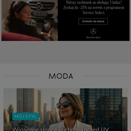
które przeglądarka wysyła do serwera przy każdorazowym wejściu na
stronę z tego urządzenia, podczas gdy odwiedzasz strony w Internecie.
Szczegółową informację na temat plików cookie i ich funkcjonowania
znajdziesz
pod tym linkiem
. Pod tym linkiem znajdziesz także informację
o tym jak zmienić ustawienia przeglądarki, aby ograniczyć lub wyłączyć
funkcjonowanie plików cookies itp. oraz jak usunąć takie pliki z Twojego
urządzenia.
Twoje uprawnienia
Przysługują Ci następujące uprawnienia wobec Twoich danych i ich
przetwarzania przez nas, inne podmioty z Grupy SAGIER i Zaufanych
Partnerów:
1. Jeśli udzieliłeś zgody na przetwarzanie danych możesz ją w każdej
chwili wycofać (cofnięcie zgody oczywiście nie uchyli zgodności z prawem
przetwarzania już dokonanego na jej podstawie);
MODA
2. Masz również prawo żądania dostępu do Twoich danych osobowych, ich
sprostowania, usunięcia lub ograniczenia przetwarzania, prawo do
przeniesienia danych, wyrażenia sprzeciwu wobec przetwarzania danych
oraz prawo do wniesienia skargi do organu nadzorczego, którym w Polsce
jest Prezes Urzędu Ochrony Danych Osobowych.
Pod tym adresem
znajdziesz dodatkowe informacje dotyczące przetwarzania danych i
Twoich uprawnień.
MÓJ STYL
Wiosenne słońce i ochrona przed UV.