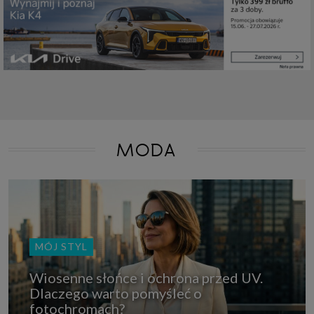
które przeglądarka wysyła do serwera przy każdorazowym wejściu na
stronę z tego urządzenia, podczas gdy odwiedzasz strony w Internecie.
Szczegółową informację na temat plików cookie i ich funkcjonowania
znajdziesz
pod tym linkiem
. Pod tym linkiem znajdziesz także informację
o tym jak zmienić ustawienia przeglądarki, aby ograniczyć lub wyłączyć
funkcjonowanie plików cookies itp. oraz jak usunąć takie pliki z Twojego
urządzenia.
Twoje uprawnienia
Przysługują Ci następujące uprawnienia wobec Twoich danych i ich
przetwarzania przez nas, inne podmioty z Grupy SAGIER i Zaufanych
Partnerów:
1. Jeśli udzieliłeś zgody na przetwarzanie danych możesz ją w każdej
MODA
chwili wycofać (cofnięcie zgody oczywiście nie uchyli zgodności z prawem
przetwarzania już dokonanego na jej podstawie);
2. Masz również prawo żądania dostępu do Twoich danych osobowych, ich
sprostowania, usunięcia lub ograniczenia przetwarzania, prawo do
przeniesienia danych, wyrażenia sprzeciwu wobec przetwarzania danych
oraz prawo do wniesienia skargi do organu nadzorczego, którym w Polsce
jest Prezes Urzędu Ochrony Danych Osobowych.
Pod tym adresem
znajdziesz dodatkowe informacje dotyczące przetwarzania danych i
Twoich uprawnień.
MÓJ STYL
Wiosenne słońce i ochrona przed UV.
Dlaczego warto pomyśleć o
fotochromach?