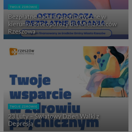
TWOJE ZDROWIE
Bezpłatne badania profilaktyczne w
kierunku osteoporozy dla Mieszkańców
Rzeszowa
TWOJE ZDROWIE
23 Luty – Światowy Dzień Walki z
Depresją