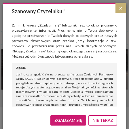
Strona wykorzystuje pliki cookies, które służą głównie do celów statystycznych.
×
Wyrażając zgodę na używanie 'cookies', zezwalasz na zapisanie ich w pamięci
Szanowny Czytelniku !
przeglądarki. Przejdź do
polityki cookies
.
ROZUMIEM
Zanim klikniesz „Zgadzam się” lub zamkniesz to okno, prosimy o
przeczytanie tej informacji. Prosimy w niej o Twoją dobrowolną
zgodę na przetwarzanie Twoich danych osobowych przez naszych
partnerów biznesowych oraz przekazujemy informacje o tzw.
cookies i o przetwarzaniu przez nas Twoich danych osobowych.
Klikając „Zgadzam się” lub zamykając okno, zgadzasz się na poniższe.
Możesz też odmówić zgody lub ograniczyć jej zakres.
Zgoda
Jeśli chcesz zgodzić się na przetwarzanie przez Zaufanych Partnerów
Grupy SAGIER Twoich danych osobowych, które udostępniasz w historii
przeglądania stron i aplikacji internetowych, w celach marketingowych
(obejmujących zautomatyzowaną analizę Twojej aktywności na stronach
internetowych i w aplikacjach w celu ustalenia Twoich potencjalnych
zainteresowań dla dostosowania reklamy i oferty) w tym na umieszczanie
znaczników internetowych (cookies itp.) na Twoich urządzeniach i
odczytywanie takich znaczników, kliknij przycisk „Przejdź do serwisu” lub
zamknij to okno.
Jeśli nie chcesz wyrazić zgody, kliknij „Nie teraz”.
ZGADZAM SIĘ
NIE TERAZ
Wyrażenie zgody jest dobrowolne. Możesz edytować zakres zgody, w tym
wycofać ją całkowicie, przechodząc na naszą stronę
polityki prywatności
.