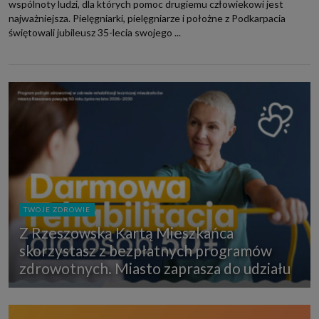
wspólnoty ludzi, dla których pomoc drugiemu człowiekowi jest
najważniejsza. Pielęgniarki, pielęgniarze i położne z Podkarpacia
świętowali jubileusz 35-lecia swojego ...
TWOJE ZDROWIE
Z Rzeszowską Kartą Mieszkańca
skorzystasz z bezpłatnych programów
zdrowotnych. Miasto zaprasza do udziału