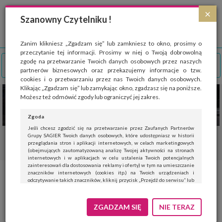
Strona wykorzystuje pliki cookies, które służą głównie do celów statystycznych.
×
Wyrażając zgodę na używanie 'cookies', zezwalasz na zapisanie ich w pamięci
Szanowny Czytelniku !
przeglądarki. Przejdź do
polityki cookies
.
ROZUMIEM
Zanim klikniesz „Zgadzam się” lub zamkniesz to okno, prosimy o
przeczytanie tej informacji. Prosimy w niej o Twoją dobrowolną
zgodę na przetwarzanie Twoich danych osobowych przez naszych
partnerów biznesowych oraz przekazujemy informacje o tzw.
cookies i o przetwarzaniu przez nas Twoich danych osobowych.
Klikając „Zgadzam się” lub zamykając okno, zgadzasz się na poniższe.
Możesz też odmówić zgody lub ograniczyć jej zakres.
Zgoda
Jeśli chcesz zgodzić się na przetwarzanie przez Zaufanych Partnerów
Grupy SAGIER Twoich danych osobowych, które udostępniasz w historii
przeglądania stron i aplikacji internetowych, w celach marketingowych
(obejmujących zautomatyzowaną analizę Twojej aktywności na stronach
internetowych i w aplikacjach w celu ustalenia Twoich potencjalnych
zainteresowań dla dostosowania reklamy i oferty) w tym na umieszczanie
znaczników internetowych (cookies itp.) na Twoich urządzeniach i
odczytywanie takich znaczników, kliknij przycisk „Przejdź do serwisu” lub
zamknij to okno.
Jeśli nie chcesz wyrazić zgody, kliknij „Nie teraz”.
ZGADZAM SIĘ
NIE TERAZ
Wyrażenie zgody jest dobrowolne. Możesz edytować zakres zgody, w tym
wycofać ją całkowicie, przechodząc na naszą stronę
polityki prywatności
.