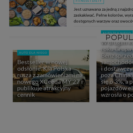
FITNESS I DIETY
Jest uznawana za jedną z najzdr
zaskakiwać. Pełne kolorów, wyr
dostępnych warzyw oraz owoców
AUTO DLA NIEGO
POPU
W drugim k
roku Grupa
AUTO DLA NIEGO
Benz sprzed
Bestseller w nowej
samochodó
odsłonie. Kia Polska
i dostawczy
rusza z zamówieniami na
poza Chinam
nowego XCeeda MY’27 i
się o 3%, a 
publikuje atrakcyjny
pojazdów e
cennik
wzrosła o 