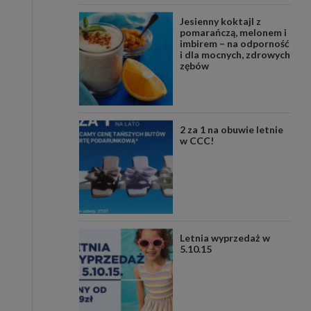
Jesienny koktajl z
pomarańczą, melonem i
imbirem – na odporność
i dla mocnych, zdrowych
zębów
2 za 1 na obuwie letnie
w CCC!
Letnia wyprzedaż w
5.10.15