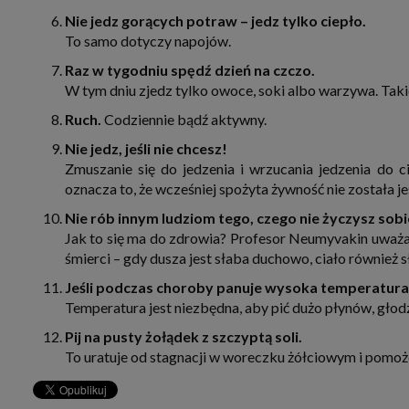
Nie jedz gorących potraw – jedz tylko ciepło.
To samo dotyczy napojów.
Raz w tygodniu spędź dzień na czczo.
W tym dniu zjedz tylko owoce, soki albo warzywa. Taki
Ruch.
Codziennie bądź aktywny.
Nie jedz, jeśli nie chcesz!
Zmuszanie się do jedzenia i wrzucania jedzenia do ci
oznacza to, że wcześniej spożyta żywność nie została j
Nie rób innym ludziom tego, czego nie życzysz sobi
Jak to się ma do zdrowia? Profesor Neumyvakin uważ
śmierci – gdy dusza jest słaba duchowo, ciało również s
Jeśli podczas choroby panuje wysoka temperatura, 
Temperatura jest niezbędna, aby pić dużo płynów, głod
Pij na pusty żołądek z szczyptą soli.
To uratuje od stagnacji w woreczku żółciowym i pomoże