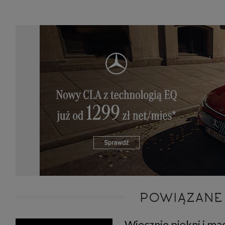
POWIĄZANE
Wiecznie piękni i mąd