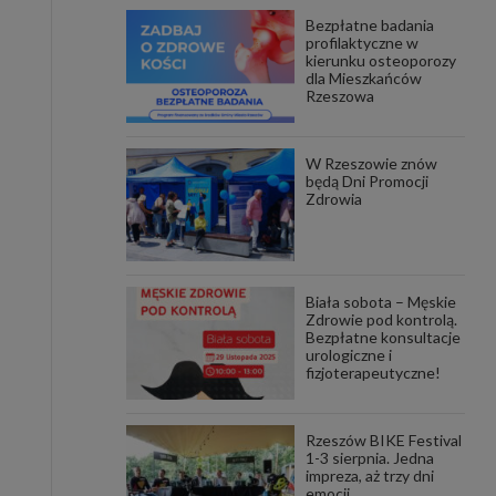
Bezpłatne badania
awniona
profilaktyczne w
 wygody
kierunku osteoporozy
omocji
dla Mieszkańców
tronach
Rzeszowa
. Takie
ch. Aby
 i ich
W Rzeszowie znów
 przez
będą Dni Promocji
pozbawi
Zdrowia
owolnym
ielenia
godę, w
 okres
Biała sobota – Męskie
ku, gdy
Zdrowie pod kontrolą.
 Ciebie
Bezpłatne konsultacje
urologiczne i
fizjoterapeutyczne!
encjom
danych
łasnych
Rzeszów BIKE Festival
1-3 sierpnia. Jedna
impreza, aż trzy dni
age do
emocji