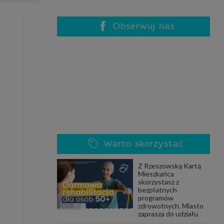
celach
rzanie
ile nie
Obserwuj nas
 SAGIER
 takich
GIER, w
adto, w
gą być
Warto skorzystać
że nasi
Z Rzeszowską Kartą
olityki
Mieszkańca
skorzystasz z
bezpłatnych
programów
zdrowotnych. Miasto
nia się
zaprasza do udziału
 dane w