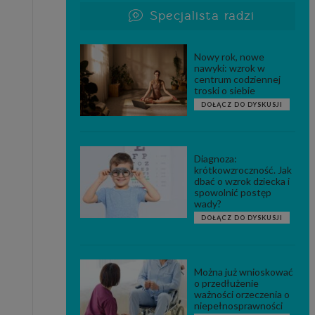
Specjalista radzi
Nowy rok, nowe
nawyki: wzrok w
centrum codziennej
troski o siebie
DOŁĄCZ DO DYSKUSJI
Diagnoza:
krótkowzroczność. Jak
dbać o wzrok dziecka i
spowolnić postęp
wady?
DOŁĄCZ DO DYSKUSJI
Można już wnioskować
o przedłużenie
ważności orzeczenia o
niepełnosprawności