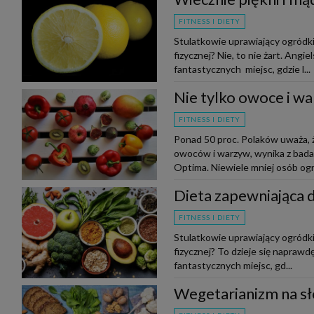
FITNESS I DIETY
Stulatkowie uprawiający ogródki,
fizycznej? Nie, to nie żart. Angi
fantastycznych miejsc, gdzie l...
Nie tylko owoce i w
FITNESS I DIETY
Ponad 50 proc. Polaków uważa, 
owoców i warzyw, wynika z bada
Optima. Niewiele mniej osób ogra
Dieta zapewniająca 
FITNESS I DIETY
Stulatkowie uprawiający ogródki,
fizycznej? To dzieje się naprawd
fantastycznych miejsc, gd...
Wegetarianizm na sł