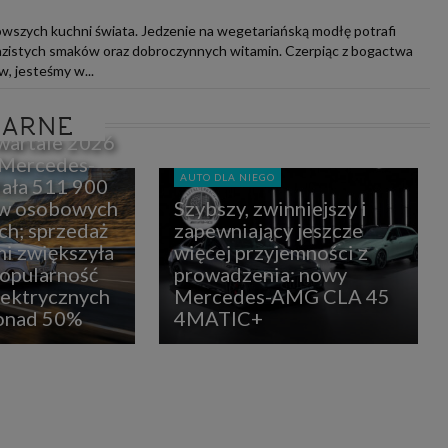
owszych kuchni świata. Jedzenie na wegetariańską modłę potrafi
azistych smaków oraz dobroczynnych witamin. Czerpiąc z bogactwa
, jesteśmy w...
LARNE
wartale 2026
 Mercedes-
AUTO DLA NIEGO
ała 511 900
w osobowych
Szybszy, zwinniejszy i
ch; sprzedaż
zapewniający jeszcze
i zwiększyła
więcej przyjemności z
popularność
prowadzenia: nowy
lektrycznych
Mercedes-AMG CLA 45
ponad 50%
4MATIC+