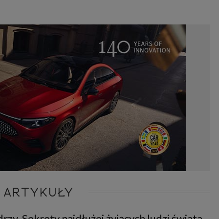
 ARTYKUŁY
rzy. Sekrety najdłużej żyjących ludzi świata