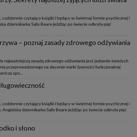
 codziennie czytający książki i będący w świetnej formie psychicznej i
elska dziennikarka Sally Beare jeżdżąc po świecie odkryła pięć
arzywa – poznaj zasady zdrowego odżywiania
że najważniejszą zasadą zdrowego odżywiania jest jedzenie świeżych
nia przeprowadzonego na zlecenie marki żywności funkcjonalnej
nicza spo...
długowieczność
 codziennie czytający książki i będący w świetnej formie psychicznej i
ę. Angielska dziennikarka Sally Beare jeżdżąc po świecie odkryła pięć
odko i słono