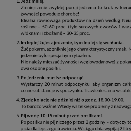
Jedz mniej.
zbiera
Zmniejszenie zwykłej porcji jedzenia to krok w kier
strona
SAGIER
żywności powoduje chorobę!
dane i
Idealna równowaga produktów na dzień według Neumy
tablet
urządz
roślinne – 50-60 proc. (tyle surowych owoców i war
funkc
włóknami i zbożami) – 30-35 proc.
ustawi
pliki 
Im lepiej żujesz jedzenie, tym lepiej się wchłania.
Twoje
Żuć pokarm, aż zniknie jego charakterystyczny smak. Nig
Przysł
jedzenie było specjalnym rytuałem.
Grupy 
Nie należy mieszać żywności węglowodanowej z pokar
1. Jeś
nie uc
dwa osobne posiłki.
2. Ma
Po jedzeniu musisz odpocząć.
ograni
oraz p
Wystarczy 20 minut odpoczynku, aby organizm całko
Osobo
cenne substancje w spoczynku. Trawienie samo w sobi
upraw
Zjedz kolację nie później niż o godz. 18.00-19.00.
To bardzo ważne! Wtedy wszelkie problemy z nadwagą z
Pij wodę 10-15 minut przed posiłkami.
Po posiłku nie pij niczego przez 2 godziny – dotyczy 
picia dla lepszego trawienia. W ciągu dnia wypijaj 2 li