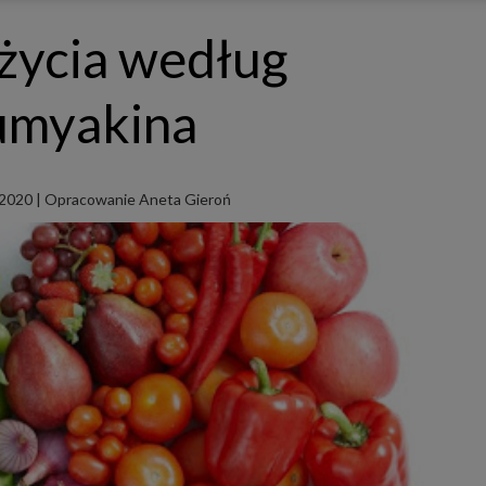
ępnianych przez siebie usług internetowych przetwarzają Twoje dane we własnych 
tingowych w oparciu o prawnie uzasadniony, wspólny interes podmiotów Grupy SAGIER. Przetwa
życia według
nie wymaga dodatkowej zgody z Twojej strony, ale możesz mu się w każdej chwili sprzeciwić. O 
ujesz inaczej, dokonując stosownych zmian ustawień w Twojej przeglądarce, podmioty z Grupy
ównież instalować na Twoich urządzeniach pliki cookies i podobne oraz odczytywać informacje z
. Bliższe informacje o cookies znajdziesz w akapicie „Cookies” pod koniec tej informacji.
umyakina
istrator danych osobowych
stratorami Twoich danych są podmioty z Grupy SAGIER czyli podmioty z grupy kapitałowej SA
 skład wchodzą Sagier Sp. z o.o. ul. Cegielniana 18c/3, 35-310 Rzeszów oraz Podmioty Zależne. Pon
le obowiązującego prawa, administratorami Twoich danych w ramach poszczególnych Usług mo
ż Zaufani Partnerzy, w tym klienci.
 2020
|
Opracowanie Aneta Gieroń
IOTY ZALEŻNE:
/www.biznesistyl.pl/
/poradnikbudowlany.eu/
//modnieizdrowo.pl/
/www.sagier.pl/
 wyrazisz zgodę, o którą wyżej prosimy, administratorami Twoich danych osobowych będą tak
i Partnerzy. Listę Zaufanych Partnerów możesz sprawdzić w każdym momencie na stronie naszej
p
ności
i tam też zmodyfikować lub cofnąć swoje zgody.
awa i cel przetwarzania
dane przetwarzamy w następujących celach:
li zawieramy z Tobą umowę o realizację danej usługi (np. usługi zapewniającej Ci możliwość zapozna
ym z naszych serwisów w oparciu o treść regulaminu tego serwisu), to możemy przetwarzać Twoje