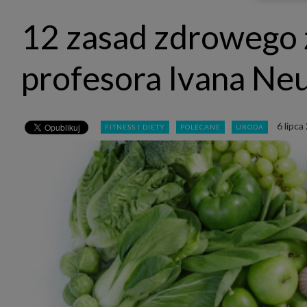
udost
marke
12 zasad zdrowego 
takie 
zdecyd
będą r
plików
profesora Ivana Ne
Admin
Admini
której
świet
równie
6 lipca
FITNESS I DIETY
POLECANE
URODA
PODMI
http:/
http:/
https:
http:/
Jeżeli
Zaufan
prywat
Podst
Twoje 
1. Jeś
z jedn