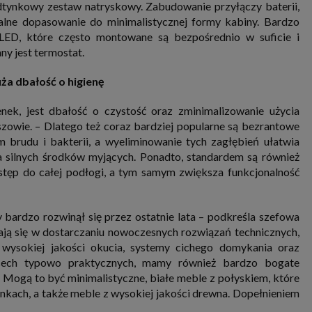
dtynkowy zestaw natryskowy. Zabudowanie przyłączy baterii,
ualne dopasowanie do minimalistycznej formy kabiny. Bardzo
LED, które często montowane są bezpośrednio w suficie i
y jest termostat.
a dbałość o higienę
ek, jest dbałość o czystość oraz zminimalizowanie użycia
owie. – Dlatego też coraz bardziej popularne są bezrantowe
m brudu i bakterii, a wyeliminowanie tych zagłębień ułatwia
a silnych środków myjących. Ponadto, standardem są również
tęp do całej podłogi, a tym samym zwiększa funkcjonalność
y bardzo rozwinął się przez ostatnie lata – podkreśla szefowa
ają się w dostarczaniu nowoczesnych rozwiązań technicznych,
wysokiej jakości okucia, systemy cichego domykania oraz
 cech typowo praktycznych, mamy również bardzo bogate
Mogą to być minimalistyczne, białe meble z połyskiem, które
enkach, a także meble z wysokiej jakości drewna. Dopełnieniem