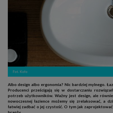
zakres
2. Zap
osoba)
użytk
własny
intern
przetw
3. Za 
móc p
przed
Ciebie
Cię to
momen
Twoje 
zgody 
przyp
przeda
Fot. Koło
podsta
skutec
Przek
Albo design albo ergonomia? Nic bardziej mylnego. Łazi
Admin
Producenci prześcigają się w dostarczaniu rozwiąz
marke
potrzeb użytkowników. Ważny jest design, ale równi
zobowi
celów.
nowoczesnej łazience możemy się zrelaksować, a dz
Cooki
łatwiej zadbać o jej czystość. O tym jak zaprojektować
Na na
branży.