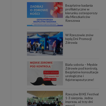
Bezpłatne badania
awniona
profilaktyczne w
 wygody
kierunku osteoporozy
omocji
dla Mieszkańców
tronach
Rzeszowa
. Takie
ch. Aby
 i ich
W Rzeszowie znów
 przez
będą Dni Promocji
pozbawi
Zdrowia
owolnym
ielenia
godę, w
 okres
Biała sobota – Męskie
ku, gdy
Zdrowie pod kontrolą.
 Ciebie
Bezpłatne konsultacje
urologiczne i
fizjoterapeutyczne!
encjom
danych
łasnych
Rzeszów BIKE Festival
1-3 sierpnia. Jedna
impreza, aż trzy dni
age do
emocji