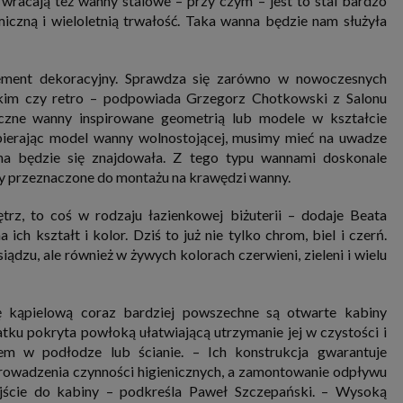
wracają też wanny stalowe – przy czym – jest to stal bardzo
miczną i wieloletnią trwałość. Taka wanna będzie nam służyła
ement dekoracyjny. Sprawdza się zarówno w nowoczesnych
skim czy retro – podpowiada Grzegorz Chotkowski z Salonu
zne wanny inspirowane geometrią lub modele w kształcie
ierając model wanny wolnostojącej, musimy mieć na uwadze
na będzie się znajdowała. Z tego typu wannami doskonale
ty przeznaczone do montażu na krawędzi wanny.
z, to coś w rodzaju łazienkowej biżuterii – dodaje Beata
h kształt i kolor. Dziś to już nie tylko chrom, biel i czerń.
iądzu, ale również w żywych kolorach czerwieni, zieleni i wielu
ę kąpielową coraz bardziej powszechne są otwarte kabiny
atku pokryta powłoką ułatwiającą utrzymanie jej w czystości i
 w podłodze lub ścianie. – Ich konstrukcja gwarantuje
prowadzenia czynności higienicznych, a zamontowanie odpływu
jście do kabiny – podkreśla Paweł Szczepański. – Wysoką