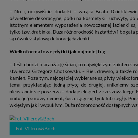
– No i, oczywiście, dodatki – wtrąca Beata Dziubkiewic
oświetlenie dekoracyjne, półki na kosmetyki, uchwyty, po 
istotnym elementem wyposażenia nowoczesnej łazienki są gr
tylko tzw. drabinka. Duża różnorodność kształtów i bogata p
są również stylową dekoracją łazienki.
Wielkoformatowe płytki i jak najmniej fug
– Jeśli chodzi o aranżację ścian, to największym zainteres
stwierdza Grzegorz Chotkowski. – Biel, drewno, a także róż
kamień. Poza tym, najczęściej wybierane są płyty wielkofor
temu, przykładając jedną płytę do drugiej, unikniemy 
nieustannie się poszerza – dodaje ekspert z rzeszowskiego 
imitującą surowy cement, łuszczący się tynk lub cegłę. P
wklęsłym jak i wypukłym. Duża różnorodność dostępnych wzo
Fot. Villeroy&Boch