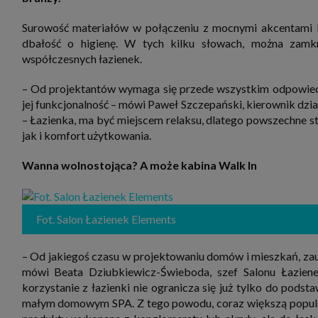
zbiera
strona
Surowość materiałów w połączeniu z mocnymi akcentami k
SAGIER
dane i
dbałość o higienę. W tych kilku słowach, można zamk
tablet
współczesnych łazienek.
urządz
funkc
ustawi
– Od projektantów wymaga się przede wszystkim odpowiedn
pliki 
jej funkcjonalność – mówi Paweł Szczepański, kierownik dzi
Twoje
– Łazienka, ma być miejscem relaksu, dlatego powszechne st
Przysł
jak i komfort użytkowania.
Grupy 
1. Jeś
nie uc
Wanna wolnostojąca? A może kabina Walk In
2. Ma
ograni
oraz p
Osobo
Fot. Salon Łazienek Elements
upraw
– Od jakiegoś czasu w projektowaniu domów i mieszkań, za
mówi Beata Dziubkiewicz-Świeboda, szef Salonu Łazien
korzystanie z łazienki nie ogranicza się już tylko do pods
małym domowym SPA. Z tego powodu, coraz większą popularn