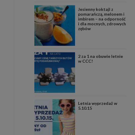
Jesienny koktajl z
pomarańczą, melonem i
imbirem – na odporność
i dla mocnych, zdrowych
zębów
2 za 1 na obuwie letnie
w CCC!
Letnia wyprzedaż w
5.10.15