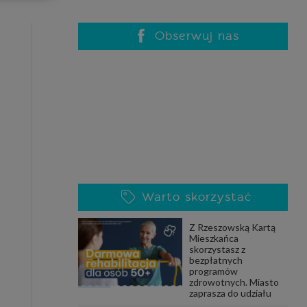
celach
rzanie
ile nie
Obserwuj nas
 SAGIER
 takich
GIER, w
adto, w
gą być
Warto skorzystać
że nasi
Z Rzeszowską Kartą
olityki
Mieszkańca
skorzystasz z
bezpłatnych
programów
zdrowotnych. Miasto
nia się
zaprasza do udziału
 dane w