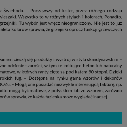
z-Świeboda. – Począwszy od luster, przez różnego rodzaju
wieszaki. Wszystko to w różnych stylach i kolorach. Ponadto,
zejniki. Tu wybór jest wręcz nieograniczony. Nie jest to już
aleta kolorów sprawia, że grzejniki oprócz funkcji grzewczych
owaniem cieszą się produkty i wystrój w stylu skandynawskim –
ne odcienie szarości, w tym te imitujące beton lub naturalny
matowe, w których ranty cięte są pod kątem 90 stopni. Dzięki
szerokich fug. – Dostępna na rynku gama wzorów i dekorów
BOZu. – Mogą one posiadać niezwykle interesującą fakturę, np.
onadto mogą być matowe, z połyskiem lub ze wzorem, zarówno
rów sprawia, że każda łazienka może wyglądać inaczej.