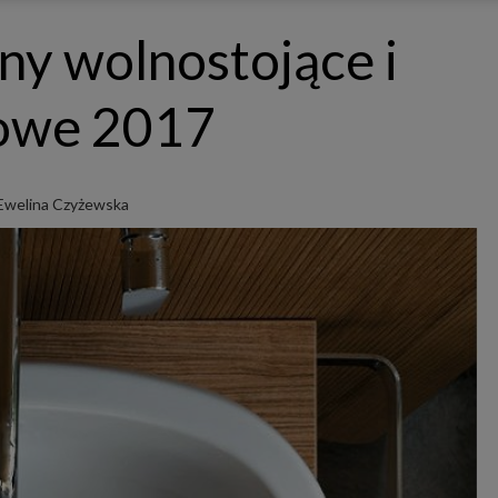
ępnianych przez siebie usług internetowych przetwarzają Twoje dane we własnych 
tingowych w oparciu o prawnie uzasadniony, wspólny interes podmiotów Grupy SAGIER. Przetwa
ny wolnostojące i
nie wymaga dodatkowej zgody z Twojej strony, ale możesz mu się w każdej chwili sprzeciwić. O 
ujesz inaczej, dokonując stosownych zmian ustawień w Twojej przeglądarce, podmioty z Grupy
ównież instalować na Twoich urządzeniach pliki cookies i podobne oraz odczytywać informacje z
. Bliższe informacje o cookies znajdziesz w akapicie „Cookies” pod koniec tej informacji.
kowe 2017
istrator danych osobowych
stratorami Twoich danych są podmioty z Grupy SAGIER czyli podmioty z grupy kapitałowej SA
 skład wchodzą Sagier Sp. z o.o. ul. Cegielniana 18c/3, 35-310 Rzeszów oraz Podmioty Zależne. Pon
le obowiązującego prawa, administratorami Twoich danych w ramach poszczególnych Usług mo
ż Zaufani Partnerzy, w tym klienci.
Ewelina Czyżewska
IOTY ZALEŻNE:
/www.biznesistyl.pl/
/poradnikbudowlany.eu/
//modnieizdrowo.pl/
/www.sagier.pl/
 wyrazisz zgodę, o którą wyżej prosimy, administratorami Twoich danych osobowych będą tak
i Partnerzy. Listę Zaufanych Partnerów możesz sprawdzić w każdym momencie na stronie naszej
p
ności
i tam też zmodyfikować lub cofnąć swoje zgody.
awa i cel przetwarzania
dane przetwarzamy w następujących celach:
li zawieramy z Tobą umowę o realizację danej usługi (np. usługi zapewniającej Ci możliwość zapozna
ym z naszych serwisów w oparciu o treść regulaminu tego serwisu), to możemy przetwarzać Twoje