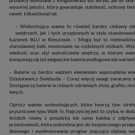
produkty wykonane z konglomeratu lub akrylu, ale do łask 
wysokiej jakości, która gwarantuje stabilność, ochronę ter
nawet kilkadziesiąt lat.
– Wolnostojąca wanna to również bardzo ciekawy el
wnętrzach, jak i tych urządzonych w stylu skandynaw
Łazienek BLU w Rzeszowie. – Mogą być to minimalistyc
starodawnej balii, montowane na ozdobnych nóżkach. Wyb
wielkość oraz styl wykończenia wnętrza, w którym wan
komponują się też eleganckie baterie podłogowe lub warian
– Baterie są bardzo ważnym elementem wyposażenia wnętr
Dziubkiewicz-Świeboda. – Coraz więcej uwagi zwracamy na ic
Dostępne są baterie w różnych odcieniach złota, grafitu, mos
innych.
Oprócz wanien wolnostojących, które tworzą tzw. stref
prysznicowe typu Walk In. Najczęściej jest to szyba, w dod
brodzik równy z posadzką lub sama kabina z odpływem
przestronność, która potrzebna jest do bezpiecznego prze
liniowego i wyeliminowanie progów znacząco ułatwia we