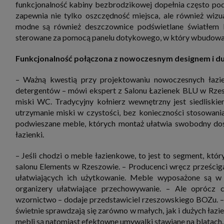
funkcjonalność kabiny bezbrodzikowej dopełnia często po
zapewnia nie tylko oszczędność miejsca, ale również wiz
modne są również deszczownice podświetlane światłem 
sterowane za pomocą panelu dotykowego, w który wbudowan
Funkcjonalność połączona z nowoczesnym designem i duż
– Ważną kwestią przy projektowaniu nowoczesnych łazien
detergentów – mówi ekspert z Salonu Łazienek BLU w Rzesz
miski WC. Tradycyjny kołnierz wewnętrzny jest siedliskie
utrzymanie miski w czystości, bez konieczności stosowani
podwieszane meble, których montaż ułatwia swobodny dos
łazienki.
– Jeśli chodzi o meble łazienkowe, to jest to segment, któr
salonu Elements w Rzeszowie. – Producenci wręcz prześcig
ułatwiających ich użytkowanie. Meble wyposażone są w 
organizery ułatwiające przechowywanie. – Ale oprócz
wzornictwo – dodaje przedstawiciel rzeszowskiego BOZu. – 
świetnie sprawdzają się zarówno w małych, jak i dużych łazi
mebli są natomiast efektowne umywalki stawiane na blatach.