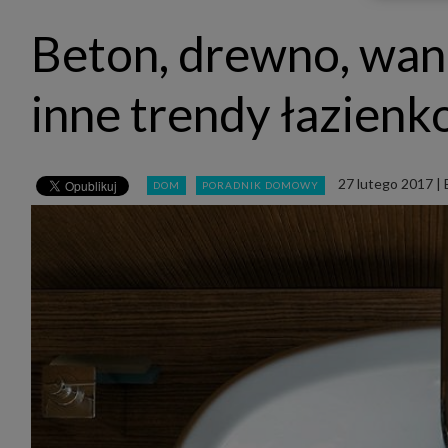
udost
marke
Beton, drewno, wan
takie 
zdecyd
będą r
plików
inne trendy łazien
Admin
Admini
której
świet
równie
27 lutego 2017
|
DOM
PORADNIK DOMOWY
PODMI
http:/
http:/
https:
http:/
Jeżeli
Zaufan
prywat
Podst
Twoje 
1. Jeś
z jedn