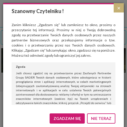
Strona wykorzystuje pliki cookies, które służą głównie do celów statystycznych.
×
Wyrażając zgodę na używanie 'cookies', zezwalasz na zapisanie ich w pamięci
Szanowny Czytelniku !
przeglądarki. Przejdź do
polityki cookies
.
ROZUMIEM
Zanim klikniesz „Zgadzam się” lub zamkniesz to okno, prosimy o
przeczytanie tej informacji. Prosimy w niej o Twoją dobrowolną
zgodę na przetwarzanie Twoich danych osobowych przez naszych
partnerów biznesowych oraz przekazujemy informacje o tzw.
cookies i o przetwarzaniu przez nas Twoich danych osobowych.
Klikając „Zgadzam się” lub zamykając okno, zgadzasz się na poniższe.
Możesz też odmówić zgody lub ograniczyć jej zakres.
Zgoda
Jeśli chcesz zgodzić się na przetwarzanie przez Zaufanych Partnerów
Grupy SAGIER Twoich danych osobowych, które udostępniasz w historii
przeglądania stron i aplikacji internetowych, w celach marketingowych
(obejmujących zautomatyzowaną analizę Twojej aktywności na stronach
internetowych i w aplikacjach w celu ustalenia Twoich potencjalnych
zainteresowań dla dostosowania reklamy i oferty) w tym na umieszczanie
znaczników internetowych (cookies itp.) na Twoich urządzeniach i
Bezpieczne zabawki w Unii
odczytywanie takich znaczników, kliknij przycisk „Przejdź do serwisu” lub
zamknij to okno.
Europejskiej
Jeśli nie chcesz wyrazić zgody, kliknij „Nie teraz”.
ZGADZAM SIĘ
NIE TERAZ
Wyrażenie zgody jest dobrowolne. Możesz edytować zakres zgody, w tym
wycofać ją całkowicie, przechodząc na naszą stronę
polityki prywatności
.