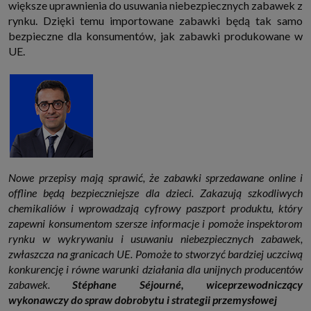
większe uprawnienia do usuwania niebezpiecznych zabawek z
które przeglądarka wysyła do serwera przy każdorazowym wejściu na
stronę z tego urządzenia, podczas gdy odwiedzasz strony w Internecie.
rynku. Dzięki temu importowane zabawki będą tak samo
Szczegółową informację na temat plików cookie i ich funkcjonowania
bezpieczne dla konsumentów, jak zabawki produkowane w
znajdziesz
pod tym linkiem
. Pod tym linkiem znajdziesz także informację
o tym jak zmienić ustawienia przeglądarki, aby ograniczyć lub wyłączyć
UE.
funkcjonowanie plików cookies itp. oraz jak usunąć takie pliki z Twojego
urządzenia.
Twoje uprawnienia
Przysługują Ci następujące uprawnienia wobec Twoich danych i ich
przetwarzania przez nas, inne podmioty z Grupy SAGIER i Zaufanych
Partnerów:
1. Jeśli udzieliłeś zgody na przetwarzanie danych możesz ją w każdej
chwili wycofać (cofnięcie zgody oczywiście nie uchyli zgodności z prawem
przetwarzania już dokonanego na jej podstawie);
Nowe przepisy mają sprawić, że zabawki sprzedawane online i
2. Masz również prawo żądania dostępu do Twoich danych osobowych, ich
sprostowania, usunięcia lub ograniczenia przetwarzania, prawo do
offline będą bezpieczniejsze dla dzieci. Zakazują szkodliwych
przeniesienia danych, wyrażenia sprzeciwu wobec przetwarzania danych
chemikaliów i wprowadzają cyfrowy paszport produktu, który
oraz prawo do wniesienia skargi do organu nadzorczego, którym w Polsce
jest Prezes Urzędu Ochrony Danych Osobowych.
Pod tym adresem
zapewni konsumentom szersze informacje i pomoże inspektorom
znajdziesz dodatkowe informacje dotyczące przetwarzania danych i
rynku w wykrywaniu i usuwaniu niebezpiecznych zabawek,
Twoich uprawnień.
zwłaszcza na granicach UE. Pomoże to stworzyć bardziej uczciwą
konkurencję i równe warunki działania dla unijnych producentów
zabawek.
Stéphane Séjourné, wiceprzewodniczący
wykonawczy do spraw dobrobytu i strategii przemysłowej