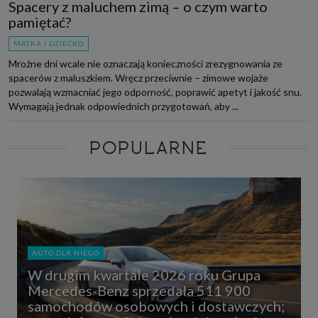
Spacery z maluchem zimą – o czym warto
pamiętać?
MATKA I DZIECKO
Mroźne dni wcale nie oznaczają konieczności zrezygnowania ze
spacerów z maluszkiem. Wręcz przeciwnie – zimowe wojaże
pozwalają wzmacniać jego odporność, poprawić apetyt i jakość snu.
Wymagają jednak odpowiednich przygotowań, aby ...
POPULARNE
AUTO DLA NIEGO
W drugim kwartale 2026 roku Grupa
Mercedes-Benz sprzedała 511 900
samochodów osobowych i dostawczych;