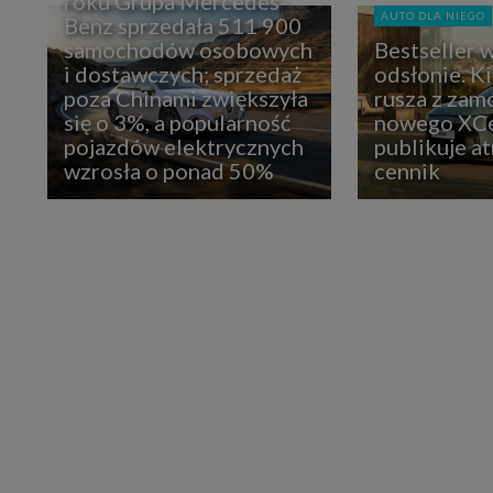
roku Grupa Mercedes-
AUTO DLA NIEGO
Benz sprzedała 511 900
samochodów osobowych
Bestseller 
i dostawczych; sprzedaż
odsłonie. K
poza Chinami zwiększyła
rusza z zam
się o 3%, a popularność
nowego XCe
pojazdów elektrycznych
publikuje at
wzrosła o ponad 50%
cennik