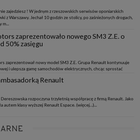
nie zajedziesz ! W jednym z rzeszowskich serwisów oponiarskich
wki z Warszawy. Jechał 10 godzin ze stolicy, po zaśnieżonych drogach,
 m...
tors zaprezentowało nowego SM3 Z.E. o
d 50% zasięgu
rs zaprezentował nowy model SM3 Z.E. Grupa Renault kontynuuje
ktowej i ulepsza gamę samochodów elektrycznych, chcąc sprostać
orzysta przy ty...
ambasadorką Renault
 Dereszowska rozpoczyna trzyletnią współpracę z firmą Renault. Jako
a autem klasy wyższej Renault Espace. (więcej…)...
LARNE