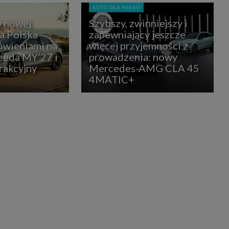
AUTO DLA NIEGO
w nowej
Szybszy, zwinniejszy i
ia Polska
zapewniający jeszcze
ówieniami na
więcej przyjemności z
eda MY’27 i
prowadzenia: nowy
rakcyjny
Mercedes-AMG CLA 45
4MATIC+