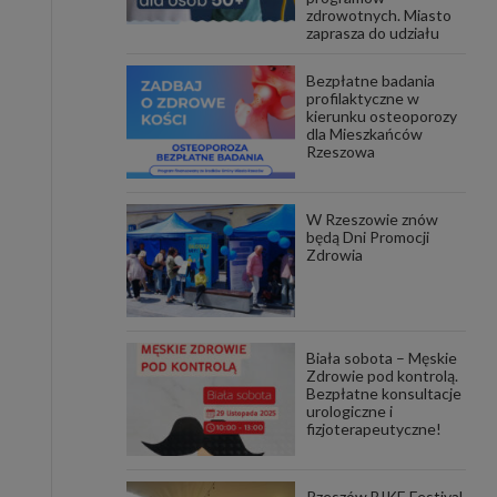
zdrowotnych. Miasto
zaprasza do udziału
awniona
 wygody
omocji
Bezpłatne badania
tronach
profilaktyczne w
. Takie
kierunku osteoporozy
dla Mieszkańców
ch. Aby
Rzeszowa
 i ich
 przez
pozbawi
owolnym
W Rzeszowie znów
będą Dni Promocji
Zdrowia
ielenia
godę, w
 okres
ku, gdy
 Ciebie
Biała sobota – Męskie
Zdrowie pod kontrolą.
encjom
Bezpłatne konsultacje
danych
urologiczne i
łasnych
fizjoterapeutyczne!
age do
Rzeszów BIKE Festival