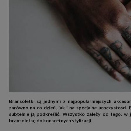
zakres
2. Zap
osoba)
użytk
własny
intern
przetw
3. Za 
móc p
przed
Ciebie
Cię to
momen
Twoje 
zgody 
przyp
przeda
podsta
skutec
Przek
Bransoletki są jednymi z najpopularniejszych akceso
Admin
marke
zarówno na co dzień, jak i na specjalne uroczystości. 
zobowi
subtelnie ją podkreślić. Wszystko zależy od tego, w
celów.
bransoletkę do konkretnych stylizacji.
Cooki
Na na