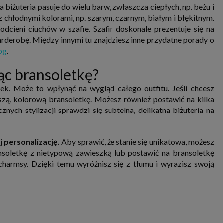
a biżuteria pasuje do wielu barw, zwłaszcza ciepłych, np. beżu i
 chłodnymi kolorami, np. szarym, czarnym, białym i błękitnym.
dcieni ciuchów w szafie. Szafir doskonale prezentuje się na
arderobę. Między innymi tu znajdziesz inne przydatne porady o
log
.
ąc bransoletkę?
ek. Może to wpłynąć na wygląd całego outfitu. Jeśli chcesz
szą, kolorową bransoletkę. Możesz również postawić na kilka
znych stylizacji sprawdzi się subtelna, delikatna biżuteria na
 personalizację.
Aby sprawić, że stanie się unikatowa, możesz
soletkę z nietypową zawieszką lub postawić na bransoletkę
harmsy. Dzięki temu wyróżnisz się z tłumu i wyrazisz swoją