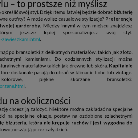
u – to prostsze niż myślisz
nia i przetwarzania danych osobowych w celu personalizowania treści i reklam oraz analizowania r
ch, aplikacjach i w Internecie. W ten sposób technologię tę wykorzystują również podmioty 
określić swój styl. Dzięki temu łatwiej będzie dobrać biżuterię
 oraz nasi Zaufani Partnerzy, którzy także chcą dopasowywać reklamy do Twoich preferencji. Coo
nformatyczne zapisywane w plikach i przechowywane na Twoim urządzeniu końcowym (tj. twój ko
owne outfity? A może wolisz casualowe stylizacje?
Preferencje
, smartphone itp.), które przeglądarka wysyła do serwera przy każdorazowym wejściu na stronę
twojej garderoby.
Między innymi w tym miejscu znajdziesz
enia, podczas gdy odwiedzasz strony w Internecie. Szczegółową informację na temat plików cooki
jonowania znajdziesz
pod tym linkiem
. Pod tym linkiem znajdziesz także informację o tym jak 
órym jeszcze lepiej spersonalizujesz swój styl:
enia przeglądarki, aby ograniczyć lub wyłączyć funkcjonowanie plików cookies itp. oraz jak usuną
-z-zawieszkami.html
.
z Twojego urządzenia.
 uprawnienia
gnąć po bransoletki z delikatnych materiałów, takich jak złoto.
ugują Ci następujące uprawnienia wobec Twoich danych i ich przetwarzania przez nas, inne pod
chetnymi kamieniami. Do codziennych stylizacji można
SAGIER i Zaufanych Partnerów:
turalnych materiałów takich jak drewno lub skóra.
Kapitalnie
li udzieliłeś zgody na przetwarzanie danych możesz ją w każdej chwili wycofać (cofnięcie zgody ocz
hyli zgodności z prawem przetwarzania już dokonanego na jej podstawie);
które doskonale pasują do ubrań w klimacie boho lub vintage
.
sz również prawo żądania dostępu do Twoich danych osobowych, ich sprostowania, usunięc
lorowe, piękne skórzane bransoletki:
czenia przetwarzania, prawo do przeniesienia danych, wyrażenia sprzeciwu wobec przetwarzania
korzane.html
.
rawo do wniesienia skargi do organu nadzorczego, którym w Polsce jest Prezes Urzędu Ochrony
wych.
Pod tym adresem
znajdziesz dodatkowe informacje dotyczące przetwarzania danych i 
nień.
du na okoliczności
zję chcesz ją założyć. Niektóre można zakładać na specjalne
etki na specjalne okazje, postaw na ozdobione szlachetnymi
ię biżuteria, która nie krępuje ruchów i jest wygodna do
owo, nosząc ją przez cały dzień.