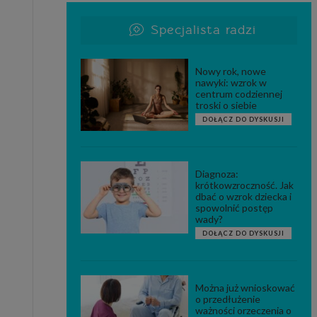
Specjalista radzi
Nowy rok, nowe
nawyki: wzrok w
centrum codziennej
troski o siebie
DOŁĄCZ DO DYSKUSJI
Diagnoza:
krótkowzroczność. Jak
dbać o wzrok dziecka i
spowolnić postęp
wady?
DOŁĄCZ DO DYSKUSJI
Można już wnioskować
o przedłużenie
ważności orzeczenia o