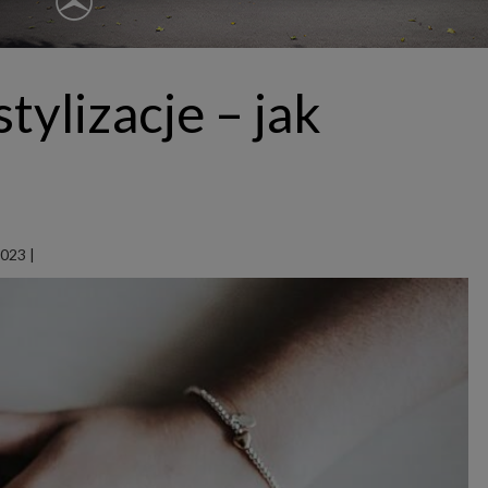
ępnianych przez siebie usług internetowych przetwarzają Twoje dane we własnych 
tingowych w oparciu o prawnie uzasadniony, wspólny interes podmiotów Grupy SAGIER. Przetwa
nie wymaga dodatkowej zgody z Twojej strony, ale możesz mu się w każdej chwili sprzeciwić. O 
ujesz inaczej, dokonując stosownych zmian ustawień w Twojej przeglądarce, podmioty z Grupy
ównież instalować na Twoich urządzeniach pliki cookies i podobne oraz odczytywać informacje z
. Bliższe informacje o cookies znajdziesz w akapicie „Cookies” pod koniec tej informacji.
tylizacje – jak
istrator danych osobowych
stratorami Twoich danych są podmioty z Grupy SAGIER czyli podmioty z grupy kapitałowej SA
 skład wchodzą Sagier Sp. z o.o. ul. Cegielniana 18c/3, 35-310 Rzeszów oraz Podmioty Zależne. Pon
le obowiązującego prawa, administratorami Twoich danych w ramach poszczególnych Usług mo
ż Zaufani Partnerzy, w tym klienci.
IOTY ZALEŻNE:
/www.biznesistyl.pl/
2023
|
/poradnikbudowlany.eu/
//modnieizdrowo.pl/
/www.sagier.pl/
 wyrazisz zgodę, o którą wyżej prosimy, administratorami Twoich danych osobowych będą tak
i Partnerzy. Listę Zaufanych Partnerów możesz sprawdzić w każdym momencie na stronie naszej
p
ności
i tam też zmodyfikować lub cofnąć swoje zgody.
awa i cel przetwarzania
dane przetwarzamy w następujących celach:
li zawieramy z Tobą umowę o realizację danej usługi (np. usługi zapewniającej Ci możliwość zapozna
ym z naszych serwisów w oparciu o treść regulaminu tego serwisu), to możemy przetwarzać Twoje