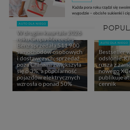
Każda pora roku rządzi się swoim
wygodzie – obcisłe sukienki i ci
lekko i na luzie! Gdy słup...
AUTO DLA NIEGO
POPU
W drugim kwartale 2026
roku Grupa Mercedes-
AUTO DLA NIEGO
Benz sprzedała 511 900
samochodów osobowych
Bestseller 
i dostawczych; sprzedaż
odsłonie. K
poza Chinami zwiększyła
rusza z zam
się o 3%, a popularność
nowego XCe
pojazdów elektrycznych
publikuje at
wzrosła o ponad 50%
cennik