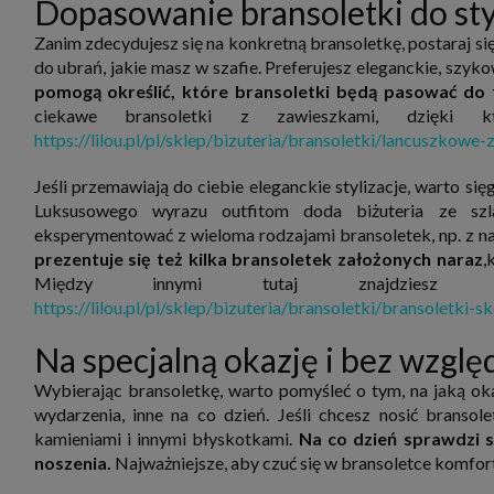
Dopasowanie bransoletki do styl
zbiera
strona
Zanim zdecydujesz się na konkretną bransoletkę, postaraj się 
SAGIER
dane i
do ubrań, jakie masz w szafie. Preferujesz eleganckie, szyk
tablet
pomogą określić, które bransoletki będą pasować do 
urządz
funkc
ciekawe bransoletki z zawieszkami, dzięki kt
ustawi
https://lilou.pl/pl/sklep/bizuteria/bransoletki/lancuszkowe
pliki 
Twoje
Jeśli przemawiają do ciebie eleganckie stylizacje, warto się
Przysł
Luksusowego wyrazu outfitom doda biżuteria ze szla
Grupy 
eksperymentować z wieloma rodzajami bransoletek, np. z na
1. Jeś
nie uc
prezentuje się też kilka bransoletek założonych naraz
,
2. Ma
Między innymi tutaj znajdziesz ko
ograni
https://lilou.pl/pl/sklep/bizuteria/bransoletki/bransoletki-s
oraz p
Osobo
upraw
Na specjalną okazję i bez wzglę
Wybierając bransoletkę, warto pomyśleć o tym, na jaką oka
wydarzenia, inne na co dzień. Jeśli chcesz nosić bransol
kamieniami i innymi błyskotkami.
Na co dzień sprawdzi s
noszenia.
Najważniejsze, aby czuć się w bransoletce komfort