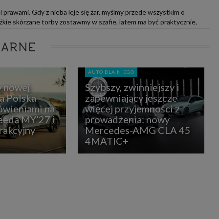
i prawami. Gdy z nieba leje się żar, myślmy przede wszystkim o
ężkie skórzane torby zostawmy w szafie, latem ma być praktycznie,
LARNE
AUTO DLA NIEGO
w nowej
Szybszy, zwinniejszy i
ia Polska
zapewniający jeszcze
ówieniami na
więcej przyjemności z
eda MY’27 i
prowadzenia: nowy
rakcyjny
Mercedes-AMG CLA 45
4MATIC+