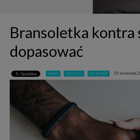
udost
marke
takie 
zdecyd
będą r
plików
Bransoletka kontra s
Admin
Admini
której
dopasować
świet
równie
PODMI
http:/
19 września 
MODA
MÓJ STYL
POLECANE
http:/
https:
http:/
Jeżeli
Zaufan
prywat
Podst
Twoje 
1. Jeś
z jedn