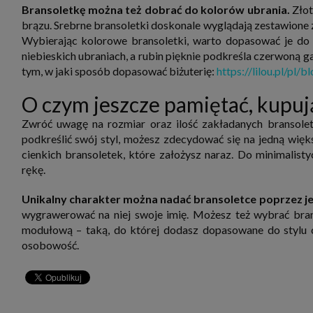
Bransoletkę można też dobrać do kolorów ubrania.
Złot
brązu. Srebrne bransoletki doskonale wyglądają zestawione z
Wybierając kolorowe bransoletki, warto dopasować je do o
niebieskich ubraniach, a rubin pięknie podkreśla czerwoną g
tym, w jaki sposób dopasować biżuterię:
https://lilou.pl/pl/b
O czym jeszcze pamiętać, kupuj
Zwróć uwagę na rozmiar oraz ilość zakładanych bransolet
podkreślić swój styl, możesz zdecydować się na jedną więk
cienkich bransoletek, które założysz naraz. Do minimalistyc
rękę.
Unikalny charakter można nadać bransoletce poprzez jej
wygrawerować na niej swoje imię. Możesz też wybrać bran
modułową – taką, do której dodasz dopasowane do stylu c
osobowość.