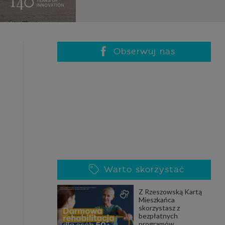
celach
rzanie
ile nie
 SAGIER
 takich
Obserwuj nas
GIER, w
adto, w
gą być
że nasi
Warto skorzystać
olityki
Z Rzeszowską Kartą
Mieszkańca
skorzystasz z
nia się
bezpłatnych
 dane w
programów