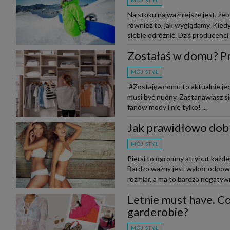
MÓJ STYL
Na stoku najważniejsze jest, żeb
również to, jak wyglądamy. Kiedy
siebie odróżnić. Dziś producenci 
Zostałaś w domu? Pr
MÓJ STYL
#Zostajęwdomu to aktualnie jed
musi być nudny. Zastanawiasz si
fanów mody i nie tylko! ...
Jak prawidłowo dobr
MÓJ STYL
Piersi to ogromny atrybut każdej
Bardzo ważny jest wybór odpowi
rozmiar, a ma to bardzo negatywn
Letnie must have. Co
garderobie?
MÓJ STYL