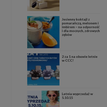
Jesienny koktajl z
pomarańczą, melonem i
imbirem – na odporność
i dla mocnych, zdrowych
zębów
2 za 1 na obuwie letnie
w CCC!
Letnia wyprzedaż w
5.10.15