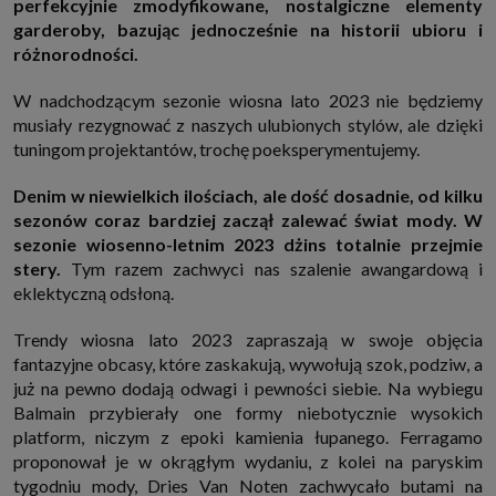
perfekcyjnie zmodyfikowane, nostalgiczne elementy
http://www.sagier.pl/
garderoby, bazując jednocześnie na historii ubioru i
Jeżeli wyrazisz zgodę, o którą wyżej prosimy, administratorami Twoich
różnorodności.
danych osobowych będą także nasi Zaufani Partnerzy. Listę Zaufanych
Partnerów możesz sprawdzić w każdym momencie na stronie naszej
polityki prywatności
i tam też zmodyfikować lub cofnąć swoje zgody.
W nadchodzącym sezonie wiosna lato 2023 nie będziemy
Podstawa i cel przetwarzania
musiały rezygnować z naszych ulubionych stylów, ale dzięki
Twoje dane przetwarzamy w następujących celach:
tuningom projektantów, trochę poeksperymentujemy.
1. Jeśli zawieramy z Tobą umowę o realizację danej usługi (np. usługi
zapewniającej Ci możliwość zapoznania się z jednym z naszych serwisów
Denim w niewielkich ilościach, ale dość dosadnie, od kilku
w oparciu o treść regulaminu tego serwisu), to możemy przetwarzać
sezonów coraz bardziej zaczął zalewać świat mody. W
Twoje dane w zakresie niezbędnym do realizacji tej umowy.
sezonie wiosenno-letnim 2023 dżins totalnie przejmie
2. Zapewnianie bezpieczeństwa usługi (np. sprawdzenie, czy do Twojego
konta nie loguje się nieuprawniona osoba), dokonanie pomiarów
stery.
Tym razem zachwyci nas szalenie awangardową i
statystycznych, ulepszanie naszych usług i dopasowanie ich do potrzeb i
eklektyczną odsłoną.
wygody użytkowników (np. personalizowanie treści w usługach), jak
również prowadzenie marketingu i promocji własnych usług (np. jeśli
interesujesz się motoryzacją i oglądasz artykuły w biznesistyl.pl lub na
Trendy wiosna lato 2023 zapraszają w swoje objęcia
innych stronach internetowych, to możemy Ci wyświetlić reklamę
fantazyjne obcasy, które zaskakują, wywołują szok, podziw, a
dotyczącą artykułu w serwisie biznesistyl.pl/automoto. Takie
przetwarzanie danych to realizacja naszych prawnie uzasadnionych
już na pewno dodają odwagi i pewności siebie. Na wybiegu
interesów.
Balmain przybierały one formy niebotycznie wysokich
3. Za Twoją zgodą usługi marketingowe dostarczą Ci nasi Zaufani
platform, niczym z epoki kamienia łupanego. Ferragamo
Partnerzy oraz my dla podmiotów trzecich. Aby móc pokazać interesujące
proponował je w okrągłym wydaniu, z kolei na paryskim
Cię reklamy (np. produktu, którego możesz potrzebować) reklamodawcy i
ich przedstawiciele chcieliby mieć możliwość przetwarzania Twoich
tygodniu mody, Dries Van Noten zachwycało butami na
danych związanych z odwiedzanymi przez Ciebie stronami