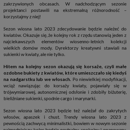
zakrzywionych obcasach. W nadchodzącym sezonie
internetowymi. Udzielenie takiej zgody jest dobrowolne, nie musisz jej
udzielać, nie pozbawi Cię to dostępu do naszych usług. Masz również
projektanci postawili na ekstremalną różnorodność –
możliwość ograniczenia zakresu lub zmiany zgody w dowolnym
korzystajmy z niej!
momencie.
Twoje dane przetwarzane będą do czasu istnienia podstawy do ich
Sezon wiosna lato 2023 zdecydowanie będzie należeć do
przetwarzania, czyli w przypadku udzielenia zgody do momentu jej
cofnięcia, ograniczenia lub innych działań z Twojej strony ograniczających
kwiatów. Okazuje się, że kolejny rok z rzędu stanowią jeden z
tę zgodę, w przypadku niezbędności danych do wykonania umowy, przez
najciekawszych elementów wiosenno-letnich kolekcji
czas jej wykonywania i ewentualnie okres przedawnienia roszczeń z niej
(zwykle nie więcej niż 3 lata, a maksymalnie 10 lat), a w przypadku, gdy
wielkich domów mody. Dyrektorzy kreatywni stawiali na
podstawą przetwarzania danych jest uzasadniony interes administratora,
sukienki w kwiaty, ale nie tylko.
do czasu zgłoszenia przez Ciebie skutecznego sprzeciwu.
Przekazywanie danych
Hitem na kolejny sezon okazują się korsaże, czyli małe
Administratorzy danych mogą powierzać Twoje dane podwykonawcom IT,
księgowym, agencjom marketingowym etc. Zrobią to jedynie na
ozdobne bukiety z kwiatów, które umieszczało się kiedyś
podstawie umowy o powierzenie przetwarzania danych zobowiązującej
na nadgarstku lub we włosach.
Po niewielkiej modyfikacji,
taki podmiot do odpowiedniego zabezpieczenia danych i niekorzystania z
wciąż nawiązując do korsaży kwiaty, pojawiały się w
nich do własnych celów.
trójwymiarowej, autonomicznej odsłonie i zdobiły biżuterię,
Cookies
bieliźniane sukienki, spodnie cargo i marynarki.
Na naszych stronach używamy znaczników internetowych takich jak pliki
np. cookie lub local storage do zbierania i przetwarzania danych
osobowych w celu personalizowania treści i reklam oraz analizowania
Sezon wiosna lato 2023 będzie też należał do zakrytych
ruchu na stronach, aplikacjach i w Internecie. W ten sposób technologię tę
wykorzystują również podmioty z Grupy SAGIER oraz nasi Zaufani
włosów, apaszek i chust. Trendy wiosna lato 2023 z
Partnerzy, którzy także chcą dopasowywać reklamy do Twoich preferencji.
pewnością zachwycą minimalistki, bowiem w nowym sezonie
Cookies to dane informatyczne zapisywane w plikach i przechowywane na
Twoim urządzeniu końcowym (tj. twój komputer, tablet, smartphone itp.),
najmodniejszy kolor będzie neutralny, spokojny i opanowany.