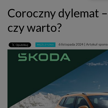
udost
marke
Coroczny dylemat 
takie 
zdecyd
będą r
plików
czy warto?
Admin
Admini
której
świet
równie
6 listopada 2024
|
Artykuł spon
MĘŻCZYZNA
PODMI
http:/
http:/
https:
http:/
Jeżeli
Zaufan
prywat
Podst
Twoje 
1. Jeś
z jedn