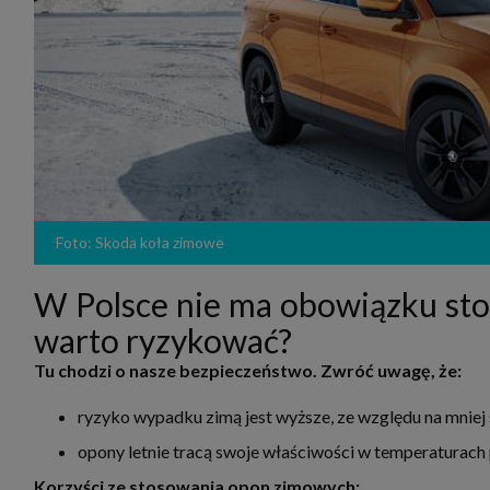
zakres
2. Zap
osoba)
użytk
własny
intern
przetw
3. Za 
móc p
przed
Ciebie
Cię to
momen
Foto: Skoda koła zimowe
Twoje 
zgody 
przyp
W Polsce nie ma obowiązku sto
przeda
podsta
warto ryzykować?
skutec
Przek
Tu chodzi o nasze bezpieczeństwo. Zwróć uwagę, że:
Admin
marke
ryzyko wypadku zimą jest wyższe, ze względu na mnie
zobowi
celów.
opony letnie tracą swoje właściwości w temperaturach 
Cooki
Na na
Korzyści ze stosowania opon zimowych: