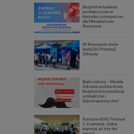
Bezpłatne badania
awniona
profilaktyczne w
 wygody
kierunku osteoporozy
omocji
dla Mieszkańców
tronach
Rzeszowa
. Takie
ch. Aby
 i ich
W Rzeszowie znów
 przez
będą Dni Promocji
pozbawi
Zdrowia
owolnym
ielenia
godę, w
 okres
Biała sobota – Męskie
ku, gdy
Zdrowie pod kontrolą.
 Ciebie
Bezpłatne konsultacje
urologiczne i
fizjoterapeutyczne!
encjom
danych
łasnych
Rzeszów BIKE Festival
1-3 sierpnia. Jedna
impreza, aż trzy dni
age do
emocji