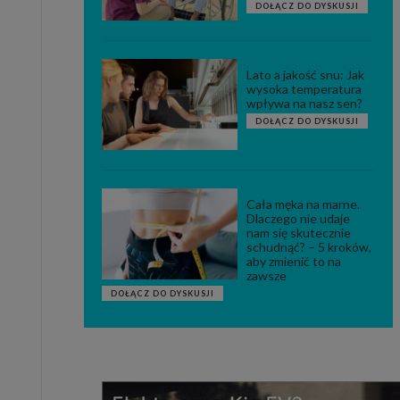
DOŁĄCZ DO DYSKUSJI
Lato a jakość snu: Jak
wysoka temperatura
wpływa na nasz sen?
DOŁĄCZ DO DYSKUSJI
Cała męka na marne.
Dlaczego nie udaje
nam się skutecznie
schudnąć? – 5 kroków,
aby zmienić to na
zawsze
DOŁĄCZ DO DYSKUSJI