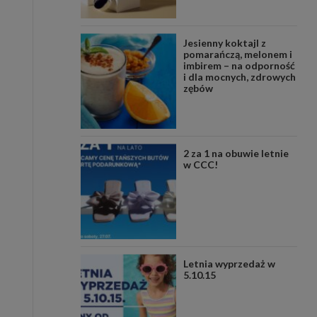
Jesienny koktajl z
pomarańczą, melonem i
imbirem – na odporność
i dla mocnych, zdrowych
zębów
2 za 1 na obuwie letnie
w CCC!
Letnia wyprzedaż w
5.10.15