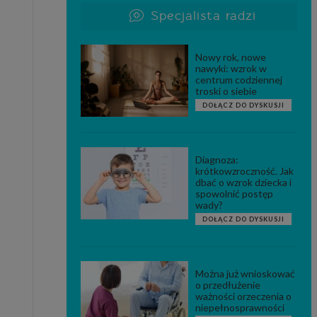
Specjalista radzi
Nowy rok, nowe
nawyki: wzrok w
centrum codziennej
troski o siebie
DOŁĄCZ DO DYSKUSJI
Diagnoza:
krótkowzroczność. Jak
dbać o wzrok dziecka i
spowolnić postęp
wady?
DOŁĄCZ DO DYSKUSJI
Można już wnioskować
o przedłużenie
ważności orzeczenia o
niepełnosprawności