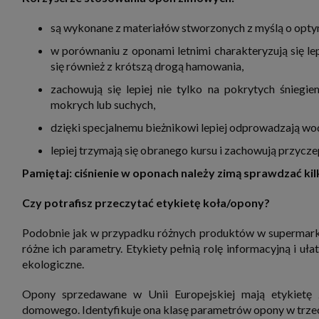
zbiera
strona
są wykonane z materiałów stworzonych z myślą o opty
SAGIER
dane i
tablet
w porównaniu z oponami letnimi charakteryzują się l
urządz
się również z krótszą drogą hamowania,
funkc
ustawi
zachowują się lepiej nie tylko na pokrytych śniegi
pliki 
mokrych lub suchych,
Twoje
Przysł
dzięki specjalnemu bieżnikowi lepiej odprowadzają wod
Grupy 
lepiej trzymają się obranego kursu i zachowują przycz
1. Jeś
nie uc
Pamiętaj:
ciśnienie w oponach należy zimą sprawdzać kil
2. Ma
ograni
Czy potrafisz przeczytać etykietę koła/opony?
oraz p
Osobo
upraw
Podobnie jak w przypadku różnych produktów w supermark
różne ich parametry. Etykiety pełnią rolę informacyjną i uła
ekologiczne.
Opony sprzedawane w Unii Europejskiej mają etykietę 
domowego. Identyfikuje ona klasę parametrów opony w trzec