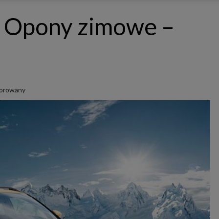
ępnianych przez siebie usług internetowych przetwarzają Twoje dane we własnych 
tingowych w oparciu o prawnie uzasadniony, wspólny interes podmiotów Grupy SAGIER. Przetwa
– Opony zimowe –
nie wymaga dodatkowej zgody z Twojej strony, ale możesz mu się w każdej chwili sprzeciwić. O 
ujesz inaczej, dokonując stosownych zmian ustawień w Twojej przeglądarce, podmioty z Grupy
ównież instalować na Twoich urządzeniach pliki cookies i podobne oraz odczytywać informacje z
. Bliższe informacje o cookies znajdziesz w akapicie „Cookies” pod koniec tej informacji.
istrator danych osobowych
stratorami Twoich danych są podmioty z Grupy SAGIER czyli podmioty z grupy kapitałowej SA
 skład wchodzą Sagier Sp. z o.o. ul. Cegielniana 18c/3, 35-310 Rzeszów oraz Podmioty Zależne. Pon
le obowiązującego prawa, administratorami Twoich danych w ramach poszczególnych Usług mo
ż Zaufani Partnerzy, w tym klienci.
sorowany
IOTY ZALEŻNE:
/www.biznesistyl.pl/
/poradnikbudowlany.eu/
//modnieizdrowo.pl/
/www.sagier.pl/
 wyrazisz zgodę, o którą wyżej prosimy, administratorami Twoich danych osobowych będą tak
i Partnerzy. Listę Zaufanych Partnerów możesz sprawdzić w każdym momencie na stronie naszej
p
ności
i tam też zmodyfikować lub cofnąć swoje zgody.
awa i cel przetwarzania
dane przetwarzamy w następujących celach:
li zawieramy z Tobą umowę o realizację danej usługi (np. usługi zapewniającej Ci możliwość zapozna
ym z naszych serwisów w oparciu o treść regulaminu tego serwisu), to możemy przetwarzać Twoje