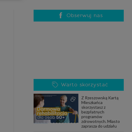
celach
rzanie
ile nie
Obserwuj nas
 SAGIER
 takich
GIER, w
adto, w
gą być
Warto skorzystać
że nasi
Z Rzeszowską Kartą
olityki
Mieszkańca
skorzystasz z
bezpłatnych
programów
zdrowotnych. Miasto
nia się
zaprasza do udziału
 dane w