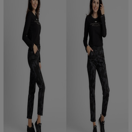
internetowymi. Udzielenie takiej zgody jest dobrowolne, nie musisz jej
udzielać, nie pozbawi Cię to dostępu do naszych usług. Masz również
możliwość ograniczenia zakresu lub zmiany zgody w dowolnym
momencie.
Twoje dane przetwarzane będą do czasu istnienia podstawy do ich
przetwarzania, czyli w przypadku udzielenia zgody do momentu jej
cofnięcia, ograniczenia lub innych działań z Twojej strony ograniczających
tę zgodę, w przypadku niezbędności danych do wykonania umowy, przez
czas jej wykonywania i ewentualnie okres przedawnienia roszczeń z niej
(zwykle nie więcej niż 3 lata, a maksymalnie 10 lat), a w przypadku, gdy
podstawą przetwarzania danych jest uzasadniony interes administratora,
do czasu zgłoszenia przez Ciebie skutecznego sprzeciwu.
Przekazywanie danych
Administratorzy danych mogą powierzać Twoje dane podwykonawcom IT,
księgowym, agencjom marketingowym etc. Zrobią to jedynie na
podstawie umowy o powierzenie przetwarzania danych zobowiązującej
taki podmiot do odpowiedniego zabezpieczenia danych i niekorzystania z
nich do własnych celów.
Cookies
Na naszych stronach używamy znaczników internetowych takich jak pliki
np. cookie lub local storage do zbierania i przetwarzania danych
osobowych w celu personalizowania treści i reklam oraz analizowania
ruchu na stronach, aplikacjach i w Internecie. W ten sposób technologię tę
wykorzystują również podmioty z Grupy SAGIER oraz nasi Zaufani
Partnerzy, którzy także chcą dopasowywać reklamy do Twoich preferencji.
Cookies to dane informatyczne zapisywane w plikach i przechowywane na
Twoim urządzeniu końcowym (tj. twój komputer, tablet, smartphone itp.),