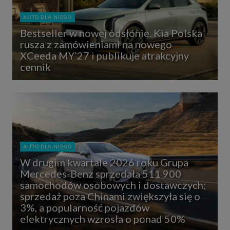
AUTO DLA NIEGO
Bestseller w nowej odsłonie. Kia Polska
rusza z zamówieniami na nowego
XCeeda MY’27 i publikuje atrakcyjny
cennik
AUTO DLA NIEGO
W drugim kwartale 2026 roku Grupa
Mercedes-Benz sprzedała 511 900
samochodów osobowych i dostawczych;
sprzedaż poza Chinami zwiększyła się o
3%, a popularność pojazdów
elektrycznych wzrosła o ponad 50%