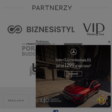
PARTNERZY
×
Reklama
POLITYKA
REGULAMIN
REKLAMA
KONTAKT
COOKIES
Modnie i Zdrowo. Wszelkie prawa zastrzeżone © 2026.