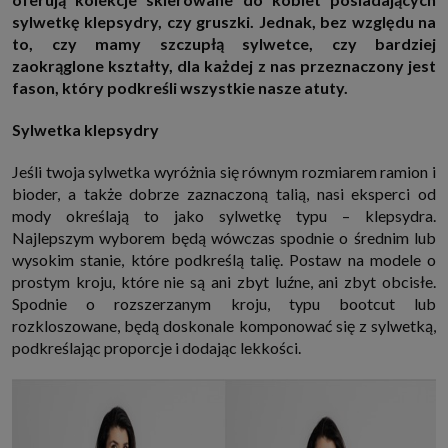
http://www.sagier.pl/
sylwetkę klepsydry, czy gruszki. Jednak, bez względu na
Jeżeli wyrazisz zgodę, o którą wyżej prosimy, administratorami Twoich
to, czy mamy szczupłą sylwetce, czy bardziej
danych osobowych będą także nasi Zaufani Partnerzy. Listę Zaufanych
zaokrąglone kształty, dla każdej z nas przeznaczony jest
Partnerów możesz sprawdzić w każdym momencie na stronie naszej
polityki prywatności
i tam też zmodyfikować lub cofnąć swoje zgody.
fason, który podkreśli wszystkie nasze atuty
.
Podstawa i cel przetwarzania
Sylwetka klepsydry
Twoje dane przetwarzamy w następujących celach:
1. Jeśli zawieramy z Tobą umowę o realizację danej usługi (np. usługi
Jeśli twoja sylwetka wyróżnia się równym rozmiarem ramion i
zapewniającej Ci możliwość zapoznania się z jednym z naszych serwisów
w oparciu o treść regulaminu tego serwisu), to możemy przetwarzać
bioder, a także dobrze zaznaczoną talią, nasi eksperci od
Twoje dane w zakresie niezbędnym do realizacji tej umowy.
mody określają to jako sylwetkę typu – klepsydra.
2. Zapewnianie bezpieczeństwa usługi (np. sprawdzenie, czy do Twojego
Najlepszym wyborem będą wówczas spodnie o średnim lub
konta nie loguje się nieuprawniona osoba), dokonanie pomiarów
statystycznych, ulepszanie naszych usług i dopasowanie ich do potrzeb i
wysokim stanie, które podkreślą talię. Postaw na modele o
wygody użytkowników (np. personalizowanie treści w usługach), jak
prostym kroju, które nie są ani zbyt luźne, ani zbyt obcisłe.
również prowadzenie marketingu i promocji własnych usług (np. jeśli
interesujesz się motoryzacją i oglądasz artykuły w biznesistyl.pl lub na
Spodnie o rozszerzanym kroju, typu bootcut lub
innych stronach internetowych, to możemy Ci wyświetlić reklamę
rozkloszowane, będą doskonale komponować się z sylwetką,
dotyczącą artykułu w serwisie biznesistyl.pl/automoto. Takie
podkreślając proporcje i dodając lekkości.
przetwarzanie danych to realizacja naszych prawnie uzasadnionych
interesów.
3. Za Twoją zgodą usługi marketingowe dostarczą Ci nasi Zaufani
Partnerzy oraz my dla podmiotów trzecich. Aby móc pokazać interesujące
Cię reklamy (np. produktu, którego możesz potrzebować) reklamodawcy i
ich przedstawiciele chcieliby mieć możliwość przetwarzania Twoich
danych związanych z odwiedzanymi przez Ciebie stronami