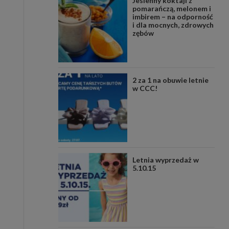
Jesienny koktajl z
pomarańczą, melonem i
imbirem – na odporność
i dla mocnych, zdrowych
zębów
2 za 1 na obuwie letnie
w CCC!
Letnia wyprzedaż w
5.10.15