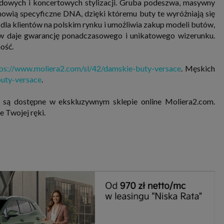
radowych i koncertowych stylizacji. Gruba podeszwa, masywny
owią specyficzne DNA, dzięki któremu buty te wyróżniają się
 dla klientów na polskim rynku i umożliwia zakup modeli butów,
ów daje gwarancję ponadczasowego i unikatowego wizerunku.
ość.
tps://www.moliera2.com/sl/42/damskie-buty-versace
. Męskich
uty-versace
.
 są dostępne w ekskluzywnym sklepie online Moliera2.com.
e Twojej ręki.