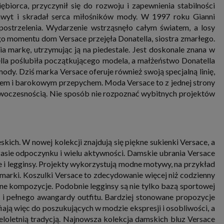
nia i przetwarzania danych osobowych w celu personalizowania treści i reklam oraz analizowania r
iębiorca, przyczynił się do rozwoju i zapewnienia stabilności
ch, aplikacjach i w Internecie. W ten sposób technologię tę wykorzystują również podmioty 
hwyt i skradał serca miłośników mody. W 1997 roku Gianni
 oraz nasi Zaufani Partnerzy, którzy także chcą dopasowywać reklamy do Twoich preferencji. Coo
postrzelenia. Wydarzenie wstrząsnęło całym światem, a losy
nformatyczne zapisywane w plikach i przechowywane na Twoim urządzeniu końcowym (tj. twój ko
, smartphone itp.), które przeglądarka wysyła do serwera przy każdorazowym wejściu na stronę
 momentu dom Versace przejęła Donatella, siostra zmarłego.
enia, podczas gdy odwiedzasz strony w Internecie. Szczegółową informację na temat plików cooki
a markę, utrzymując ją na piedestale. Jest doskonale znana w
jonowania znajdziesz
pod tym linkiem
. Pod tym linkiem znajdziesz także informację o tym jak 
enia przeglądarki, aby ograniczyć lub wyłączyć funkcjonowanie plików cookies itp. oraz jak usuną
ella poślubiła początkującego modela, a małżeństwo Donatella
z Twojego urządzenia.
dy. Dziś marka Versace oferuje również swoją specjalną linię,
 uprawnienia
iem i barokowym przepychem. Moda Versace to z jednej strony
ugują Ci następujące uprawnienia wobec Twoich danych i ich przetwarzania przez nas, inne pod
z nowoczesnością. Nie sposób nie rozpoznać wybitnych projektów
SAGIER i Zaufanych Partnerów:
li udzieliłeś zgody na przetwarzanie danych możesz ją w każdej chwili wycofać (cofnięcie zgody ocz
hyli zgodności z prawem przetwarzania już dokonanego na jej podstawie);
sz również prawo żądania dostępu do Twoich danych osobowych, ich sprostowania, usunięc
czenia przetwarzania, prawo do przeniesienia danych, wyrażenia sprzeciwu wobec przetwarzania
kich. W nowej kolekcji znajdują się piękne sukienki Versace, a
rawo do wniesienia skargi do organu nadzorczego, którym w Polsce jest Prezes Urzędu Ochrony
wych.
Pod tym adresem
znajdziesz dodatkowe informacje dotyczące przetwarzania danych i 
asie odpoczynku i wielu aktywności. Damskie ubrania Versace
nień.
ie i legginsy. Projekty wykorzystują modne motywy, na przykład
 marki. Koszulki Versace to zdecydowanie więcej niż codzienny
ne kompozycje. Podobnie legginsy są nie tylko bazą sportowej
 i pełnego awangardy outfitu. Bardziej stonowane propozycje
ają więc do poszukujących w modzie ekspresji i osobliwości, a
eloletnią tradycją. Najnowsza kolekcja damskich bluz Versace