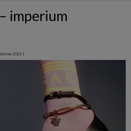
ępnianych przez siebie usług internetowych przetwarzają Twoje dane we własnych 
tingowych w oparciu o prawnie uzasadniony, wspólny interes podmiotów Grupy SAGIER. Przetwa
– imperium
nie wymaga dodatkowej zgody z Twojej strony, ale możesz mu się w każdej chwili sprzeciwić. O 
ujesz inaczej, dokonując stosownych zmian ustawień w Twojej przeglądarce, podmioty z Grupy
ównież instalować na Twoich urządzeniach pliki cookies i podobne oraz odczytywać informacje z
. Bliższe informacje o cookies znajdziesz w akapicie „Cookies” pod koniec tej informacji.
istrator danych osobowych
stratorami Twoich danych są podmioty z Grupy SAGIER czyli podmioty z grupy kapitałowej SA
 skład wchodzą Sagier Sp. z o.o. ul. Cegielniana 18c/3, 35-310 Rzeszów oraz Podmioty Zależne. Pon
le obowiązującego prawa, administratorami Twoich danych w ramach poszczególnych Usług mo
ż Zaufani Partnerzy, w tym klienci.
wietnia 2021
|
IOTY ZALEŻNE:
/www.biznesistyl.pl/
/poradnikbudowlany.eu/
//modnieizdrowo.pl/
/www.sagier.pl/
 wyrazisz zgodę, o którą wyżej prosimy, administratorami Twoich danych osobowych będą tak
i Partnerzy. Listę Zaufanych Partnerów możesz sprawdzić w każdym momencie na stronie naszej
p
ności
i tam też zmodyfikować lub cofnąć swoje zgody.
awa i cel przetwarzania
dane przetwarzamy w następujących celach:
li zawieramy z Tobą umowę o realizację danej usługi (np. usługi zapewniającej Ci możliwość zapozna
ym z naszych serwisów w oparciu o treść regulaminu tego serwisu), to możemy przetwarzać Twoje