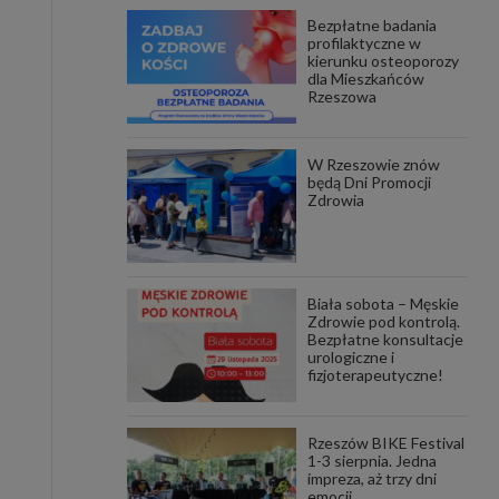
Bezpłatne badania
awniona
profilaktyczne w
 wygody
kierunku osteoporozy
omocji
dla Mieszkańców
tronach
Rzeszowa
. Takie
ch. Aby
 i ich
W Rzeszowie znów
 przez
będą Dni Promocji
pozbawi
Zdrowia
owolnym
ielenia
godę, w
 okres
Biała sobota – Męskie
ku, gdy
Zdrowie pod kontrolą.
 Ciebie
Bezpłatne konsultacje
urologiczne i
fizjoterapeutyczne!
encjom
danych
łasnych
Rzeszów BIKE Festival
1-3 sierpnia. Jedna
impreza, aż trzy dni
age do
emocji