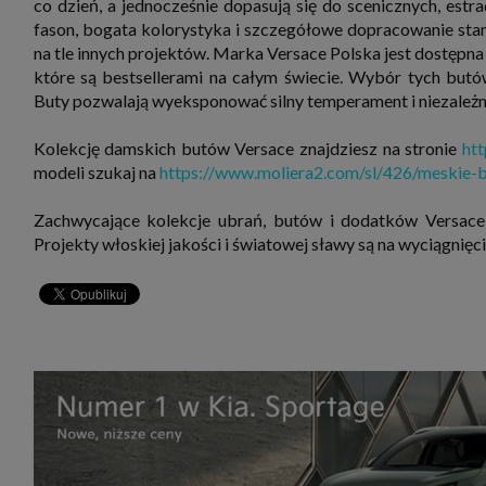
co dzień, a jednocześnie dopasują się do scenicznych, est
fason, bogata kolorystyka i szczegółowe dopracowanie stan
na tle innych projektów. Marka Versace Polska jest dostępna
które są bestsellerami na całym świecie. Wybór tych but
Buty pozwalają wyeksponować silny temperament i niezależn
Kolekcję damskich butów Versace znajdziesz na stronie
ht
modeli szukaj na
https://www.moliera2.com/sl/426/meskie-b
Zachwycające kolekcje ubrań, butów i dodatków Versace
Projekty włoskiej jakości i światowej sławy są na wyciągnięci