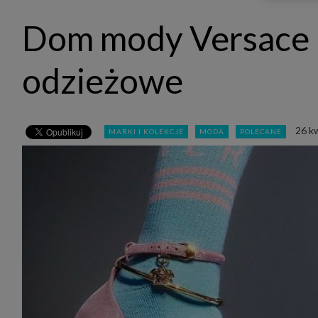
udost
marke
Dom mody Versace 
takie 
zdecyd
będą r
plików
odzieżowe
Admin
Admini
której
świet
równie
26 k
MARKI I KOLEKCJE
MODA
POLECANE
PODMI
http:/
http:/
https:
http:/
Jeżeli
Zaufan
prywat
Podst
Twoje 
1. Jeś
z jedn