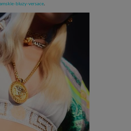
amskie-bluzy-versace
.