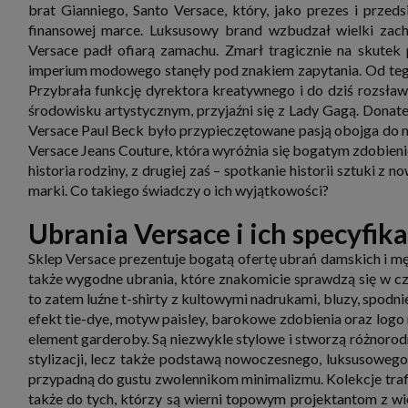
zbiera
brat Gianniego, Santo Versace, który, jako prezes i przeds
strona
finansowej marce. Luksusowy brand wzbudzał wielki zac
SAGIER
Versace padł ofiarą zamachu. Zmarł tragicznie na skutek 
dane i
tablet
imperium modowego stanęły pod znakiem zapytania. Od tego
urządz
Przybrała funkcję dyrektora kreatywnego i do dziś rozsławi
funkc
ustawi
środowisku artystycznym, przyjaźni się z Lady Gagą. Donat
pliki 
Versace Paul Beck było przypieczętowane pasją obojga do mo
Twoje
Versace Jeans Couture, która wyróżnia się bogatym zdobien
Przysł
historia rodziny, z drugiej zaś – spotkanie historii sztuki 
Grupy 
marki. Co takiego świadczy o ich wyjątkowości?
1. Jeś
nie uc
Ubrania Versace i ich specyfika
2. Ma
ograni
Sklep Versace prezentuje bogatą ofertę ubrań damskich i męs
oraz p
Osobo
także wygodne ubrania, które znakomicie sprawdzą się w cz
upraw
to zatem luźne t-shirty z kultowymi nadrukami, bluzy, spodn
efekt tie-dye, motyw paisley, barokowe zdobienia oraz logo
element garderoby. Są niezwykle stylowe i stworzą różnorod
stylizacji, lecz także podstawą nowoczesnego, luksusowego
przypadną do gustu zwolennikom minimalizmu. Kolekcje trafi
także do tych, którzy są wierni topowym projektantom z wi