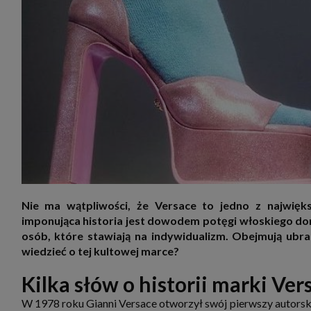
zakres
2. Zap
osoba)
użytk
własny
intern
przetw
3. Za 
móc p
przed
Ciebie
Cię to
momen
Twoje 
zgody 
przyp
przeda
podsta
Nie ma wątpliwości, że Versace to jedno z najwię
skutec
imponująca historia jest dowodem potęgi włoskiego do
Przek
osób, które stawiają na indywidualizm. Obejmują ubra
Admin
wiedzieć o tej kultowej marce?
marke
zobowi
celów.
Kilka słów o historii marki Ver
Cooki
W 1978 roku Gianni Versace otworzył swój pierwszy autorski
Na na