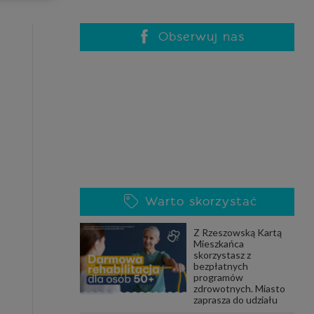
celach
rzanie
ile nie
Obserwuj nas
 SAGIER
 takich
GIER, w
adto, w
gą być
Warto skorzystać
że nasi
Z Rzeszowską Kartą
olityki
Mieszkańca
skorzystasz z
bezpłatnych
programów
zdrowotnych. Miasto
nia się
zaprasza do udziału
 dane w