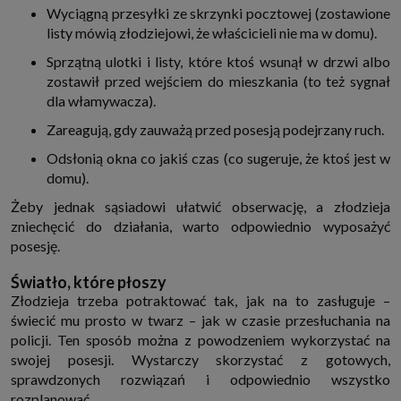
internetowymi. Udzielenie takiej zgody jest dobrowolne, nie musisz jej
Wyciągną przesyłki ze skrzynki pocztowej (zostawione
udzielać, nie pozbawi Cię to dostępu do naszych usług. Masz również
listy mówią złodziejowi, że właścicieli nie ma w domu).
możliwość ograniczenia zakresu lub zmiany zgody w dowolnym
momencie.
Sprzątną ulotki i listy, które ktoś wsunął w drzwi albo
Twoje dane przetwarzane będą do czasu istnienia podstawy do ich
zostawił przed wejściem do mieszkania (to też sygnał
przetwarzania, czyli w przypadku udzielenia zgody do momentu jej
dla włamywacza).
cofnięcia, ograniczenia lub innych działań z Twojej strony ograniczających
tę zgodę, w przypadku niezbędności danych do wykonania umowy, przez
czas jej wykonywania i ewentualnie okres przedawnienia roszczeń z niej
Zareagują, gdy zauważą przed posesją podejrzany ruch.
(zwykle nie więcej niż 3 lata, a maksymalnie 10 lat), a w przypadku, gdy
podstawą przetwarzania danych jest uzasadniony interes administratora,
Odsłonią okna co jakiś czas (co sugeruje, że ktoś jest w
do czasu zgłoszenia przez Ciebie skutecznego sprzeciwu.
domu).
Przekazywanie danych
Żeby jednak sąsiadowi ułatwić obserwację, a złodzieja
Administratorzy danych mogą powierzać Twoje dane podwykonawcom IT,
księgowym, agencjom marketingowym etc. Zrobią to jedynie na
zniechęcić do działania, warto odpowiednio wyposażyć
podstawie umowy o powierzenie przetwarzania danych zobowiązującej
posesję.
taki podmiot do odpowiedniego zabezpieczenia danych i niekorzystania z
nich do własnych celów.
Światło, które płoszy
Cookies
Złodzieja trzeba potraktować tak, jak na to zasługuje –
Na naszych stronach używamy znaczników internetowych takich jak pliki
np. cookie lub local storage do zbierania i przetwarzania danych
świecić mu prosto w twarz – jak w czasie przesłuchania na
osobowych w celu personalizowania treści i reklam oraz analizowania
policji. Ten sposób można z powodzeniem wykorzystać na
ruchu na stronach, aplikacjach i w Internecie. W ten sposób technologię tę
wykorzystują również podmioty z Grupy SAGIER oraz nasi Zaufani
swojej posesji. Wystarczy skorzystać z gotowych,
Partnerzy, którzy także chcą dopasowywać reklamy do Twoich preferencji.
sprawdzonych rozwiązań i odpowiednio wszystko
Cookies to dane informatyczne zapisywane w plikach i przechowywane na
rozplanować.
Twoim urządzeniu końcowym (tj. twój komputer, tablet, smartphone itp.),