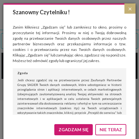
Strona wykorzystuje pliki cookies, które służą głównie do celów statystycznych.
×
Wyrażając zgodę na używanie 'cookies', zezwalasz na zapisanie ich w pamięci
Szanowny Czytelniku !
przeglądarki. Przejdź do
polityki cookies
.
ROZUMIEM
Zanim klikniesz „Zgadzam się” lub zamkniesz to okno, prosimy o
przeczytanie tej informacji. Prosimy w niej o Twoją dobrowolną
zgodę na przetwarzanie Twoich danych osobowych przez naszych
partnerów biznesowych oraz przekazujemy informacje o tzw.
cookies i o przetwarzaniu przez nas Twoich danych osobowych.
Klikając „Zgadzam się” lub zamykając okno, zgadzasz się na poniższe.
Możesz też odmówić zgody lub ograniczyć jej zakres.
Zgoda
Jeśli chcesz zgodzić się na przetwarzanie przez Zaufanych Partnerów
Grupy SAGIER Twoich danych osobowych, które udostępniasz w historii
przeglądania stron i aplikacji internetowych, w celach marketingowych
(obejmujących zautomatyzowaną analizę Twojej aktywności na stronach
internetowych i w aplikacjach w celu ustalenia Twoich potencjalnych
zainteresowań dla dostosowania reklamy i oferty) w tym na umieszczanie
znaczników internetowych (cookies itp.) na Twoich urządzeniach i
Czujniki ruchu pokrzyżują plany
odczytywanie takich znaczników, kliknij przycisk „Przejdź do serwisu” lub
zamknij to okno.
złodziejowi!
Jeśli nie chcesz wyrazić zgody, kliknij „Nie teraz”.
ZGADZAM SIĘ
NIE TERAZ
Wyrażenie zgody jest dobrowolne. Możesz edytować zakres zgody, w tym
wycofać ją całkowicie, przechodząc na naszą stronę
polityki prywatności
.