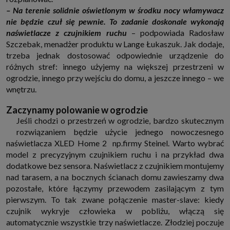
które przeglądarka wysyła do serwera przy każdorazowym wejściu na
– Na terenie solidnie oświetlonym w środku nocy włamywacz
stronę z tego urządzenia, podczas gdy odwiedzasz strony w Internecie.
nie będzie czuł się pewnie. To zadanie doskonale wykonają
Szczegółową informację na temat plików cookie i ich funkcjonowania
znajdziesz
pod tym linkiem
. Pod tym linkiem znajdziesz także informację
naświetlacze z czujnikiem ruchu
– podpowiada Radosław
o tym jak zmienić ustawienia przeglądarki, aby ograniczyć lub wyłączyć
Szczebak, menadżer produktu w Lange Łukaszuk. Jak dodaje,
funkcjonowanie plików cookies itp. oraz jak usunąć takie pliki z Twojego
urządzenia.
trzeba jednak dostosować odpowiednie urządzenie do
Twoje uprawnienia
różnych stref: innego użyjemy na większej przestrzeni w
Przysługują Ci następujące uprawnienia wobec Twoich danych i ich
ogrodzie, innego przy wejściu do domu, a jeszcze innego – we
przetwarzania przez nas, inne podmioty z Grupy SAGIER i Zaufanych
wnętrzu.
Partnerów:
1. Jeśli udzieliłeś zgody na przetwarzanie danych możesz ją w każdej
Zaczynamy polowanie w ogrodzie
chwili wycofać (cofnięcie zgody oczywiście nie uchyli zgodności z prawem
przetwarzania już dokonanego na jej podstawie);
Jeśli chodzi o przestrzeń w ogrodzie, bardzo skutecznym
rozwiązaniem będzie użycie jednego nowoczesnego
2. Masz również prawo żądania dostępu do Twoich danych osobowych, ich
sprostowania, usunięcia lub ograniczenia przetwarzania, prawo do
naświetlacza XLED Home 2 np.firmy Steinel. Warto wybrać
przeniesienia danych, wyrażenia sprzeciwu wobec przetwarzania danych
model z precyzyjnym czujnikiem ruchu i na przykład dwa
oraz prawo do wniesienia skargi do organu nadzorczego, którym w Polsce
jest Prezes Urzędu Ochrony Danych Osobowych.
Pod tym adresem
dodatkowe bez sensora. Naświetlacz z czujnikiem montujemy
znajdziesz dodatkowe informacje dotyczące przetwarzania danych i
nad tarasem, a na bocznych ścianach domu zawieszamy dwa
Twoich uprawnień.
pozostałe, które łączymy przewodem zasilającym z tym
pierwszym. To tak zwane połączenie master-slave: kiedy
czujnik wykryje człowieka w pobliżu, włączą się
automatycznie wszystkie trzy naświetlacze. Złodziej poczuje