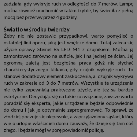
zadziała, gdy wykryje ruch w odległości do 7 merów. Lampę
można również uruchomić w takim trybie, by świeciła z pełną
mocą bez przerwy przez 4 godziny.
Światło w środku twierdzy
Żeby nic nie zostawić przypadkowi, warto pomyśleć o
ostatniej linii oporu, jaką jest wnętrze domu. Tutaj zaleca się
użycie oprawy Steinel RS LED M1 z czujnikiem. Można ją
zamontować zarówno na suficie, jak i na jednej ze ścian. Jej
ogromną zaletą jest bezgłośna praca gdyż nie słychać
charakterystycznego klikania, gdy czujnik wykryje ruch. To
stanowi dodatkowy element zaskoczenia, a czujnik wykrywa
ruch w zakresie od 3 do 7 metrów. Wszystkie te urządzenia
nie tylko zapewniają praktyczne użycie, ale też są bardzo
estetyczne. Decydując się na takie rozwiązanie, zawsze warto
poradzić się eksperta, jakie urządzenie będzie odpowiednie
do domu i jak je optymalnie zaprogramować. To sprawi, że
złodziej poczuje się niepewnie, a zaprzyjaźniony sąsiad, który
wie o urlopie właścicieli domu zauważy, że dzieje się tam coś
złego. I będzie mógł w porę powiadomić policję.