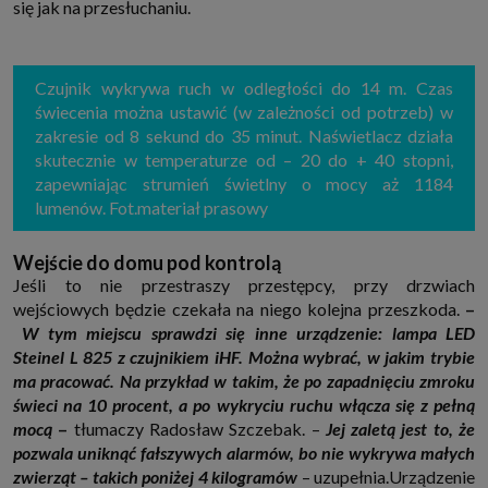
się jak na przesłuchaniu.
Czujnik wykrywa ruch w odległości do 14 m. Czas
świecenia można ustawić (w zależności od potrzeb) w
zakresie od 8 sekund do 35 minut. Naświetlacz działa
skutecznie w temperaturze od – 20 do + 40 stopni,
zapewniając strumień świetlny o mocy aż 1184
lumenów. Fot.materiał prasowy
Wejście do domu pod kontrolą
Jeśli to nie przestraszy przestępcy, przy drzwiach
wejściowych będzie czekała na niego kolejna przeszkoda.
–
W tym miejscu sprawdzi się inne urządzenie:
lampa LED
Steinel L 825 z czujnikiem iHF. Można wybrać, w jakim trybie
ma pracować. Na przykład w takim, że po zapadnięciu zmroku
świeci na 10 procent, a po wykryciu ruchu włącza się z pełną
mocą
–
tłumaczy Radosław Szczebak. –
Jej zaletą jest to, że
pozwala uniknąć fałszywych alarmów, bo nie wykrywa małych
zwierząt – takich poniżej 4 kilogramów
– uzupełnia.Urządzenie