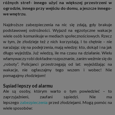
różnych stref- innego użyć na większej przestrzeni w
http://www.sagier.pl/
ogrodzie, innego przy wejściu do domu, a jeszcze innego-
Jeżeli wyrazisz zgodę, o którą wyżej prosimy, administratorami Twoich
we wnętrzu.
danych osobowych będą także nasi Zaufani Partnerzy. Listę Zaufanych
Partnerów możesz sprawdzić w każdym momencie na stronie naszej
polityki prywatności
i tam też zmodyfikować lub cofnąć swoje zgody.
Najdroższe zabezpieczenia na nic się zdają, gdy brakuje
Podstawa i cel przetwarzania
podstawowej ostrożności. Wyjazd na egzotyczne wakacje
Twoje dane przetwarzamy w następujących celach:
wiele osób komunikuje w mediach społecznościowych. Rzecz
1. Jeśli zawieramy z Tobą umowę o realizację danej usługi (np. usługi
w tym, że złodzieje też z nich korzystają. I to chętnie – nie
zapewniającej Ci możliwość zapoznania się z jednym z naszych serwisów
narażając się na podejrzenia, mają wiedzę: kto, dokąd i na jak
w oparciu o treść regulaminu tego serwisu), to możemy przetwarzać
Twoje dane w zakresie niezbędnym do realizacji tej umowy.
długo wyjeżdża. Już wiedzą, ile ma czasu na działanie. Wielu
2. Zapewnianie bezpieczeństwa usługi (np. sprawdzenie, czy do Twojego
włamywaczy robi dokładne rozpoznanie, zanim weźmie się do
konta nie loguje się nieuprawniona osoba), dokonanie pomiarów
„roboty”. Policjanci przestrzegają od lat: wyjeżdżając na
statystycznych, ulepszanie naszych usług i dopasowanie ich do potrzeb i
wakacje, nie ogłaszajmy tego wszem i wobec! Nie
wygody użytkowników (np. personalizowanie treści w usługach), jak
również prowadzenie marketingu i promocji własnych usług (np. jeśli
pomagajmy złodziejom!
interesujesz się motoryzacją i oglądasz artykuły w biznesistyl.pl lub na
innych stronach internetowych, to możemy Ci wyświetlić reklamę
dotyczącą artykułu w serwisie biznesistyl.pl/automoto. Takie
Sąsiad lepszy od alarmu
przetwarzanie danych to realizacja naszych prawnie uzasadnionych
Ale są osoby, którym warto o tym powiedzieć – to
interesów.
zaprzyjaźnieni, zaufani sąsiedzi. Nie ma
3. Za Twoją zgodą usługi marketingowe dostarczą Ci nasi Zaufani
lepszego
zabezpieczenia
przed złodziejami. Mogą pomóc na
Partnerzy oraz my dla podmiotów trzecich. Aby móc pokazać interesujące
Cię reklamy (np. produktu, którego możesz potrzebować) reklamodawcy i
wiele sposobów:
ich przedstawiciele chcieliby mieć możliwość przetwarzania Twoich
danych związanych z odwiedzanymi przez Ciebie stronami