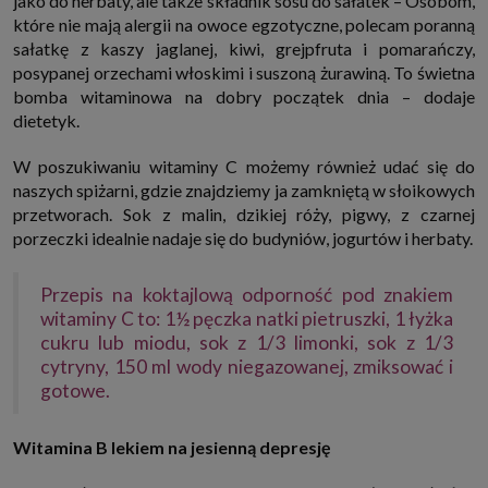
jako do herbaty, ale także składnik sosu do sałatek – Osobom,
internetowymi. Udzielenie takiej zgody jest dobrowolne, nie musisz jej
które nie mają alergii na owoce egzotyczne, polecam poranną
udzielać, nie pozbawi Cię to dostępu do naszych usług. Masz również
sałatkę z kaszy jaglanej, kiwi, grejpfruta i pomarańczy,
możliwość ograniczenia zakresu lub zmiany zgody w dowolnym
momencie.
posypanej orzechami włoskimi i suszoną żurawiną. To świetna
Twoje dane przetwarzane będą do czasu istnienia podstawy do ich
bomba witaminowa na dobry początek dnia – dodaje
przetwarzania, czyli w przypadku udzielenia zgody do momentu jej
dietetyk.
cofnięcia, ograniczenia lub innych działań z Twojej strony ograniczających
tę zgodę, w przypadku niezbędności danych do wykonania umowy, przez
czas jej wykonywania i ewentualnie okres przedawnienia roszczeń z niej
W poszukiwaniu witaminy C możemy również udać się do
(zwykle nie więcej niż 3 lata, a maksymalnie 10 lat), a w przypadku, gdy
naszych spiżarni, gdzie znajdziemy ja zamkniętą w słoikowych
podstawą przetwarzania danych jest uzasadniony interes administratora,
do czasu zgłoszenia przez Ciebie skutecznego sprzeciwu.
przetworach. Sok z malin, dzikiej róży, pigwy, z czarnej
Przekazywanie danych
porzeczki idealnie nadaje się do budyniów, jogurtów i herbaty.
Administratorzy danych mogą powierzać Twoje dane podwykonawcom IT,
księgowym, agencjom marketingowym etc. Zrobią to jedynie na
podstawie umowy o powierzenie przetwarzania danych zobowiązującej
Przepis na koktajlową odporność pod znakiem
taki podmiot do odpowiedniego zabezpieczenia danych i niekorzystania z
witaminy C to: 1½ pęczka natki pietruszki, 1 łyżka
nich do własnych celów.
cukru lub miodu, sok z 1/3 limonki, sok z 1/3
Cookies
cytryny, 150 ml wody niegazowanej, zmiksować i
Na naszych stronach używamy znaczników internetowych takich jak pliki
np. cookie lub local storage do zbierania i przetwarzania danych
gotowe.
osobowych w celu personalizowania treści i reklam oraz analizowania
ruchu na stronach, aplikacjach i w Internecie. W ten sposób technologię tę
wykorzystują również podmioty z Grupy SAGIER oraz nasi Zaufani
Witamina B lekiem na jesienną depresję
Partnerzy, którzy także chcą dopasowywać reklamy do Twoich preferencji.
Cookies to dane informatyczne zapisywane w plikach i przechowywane na
Twoim urządzeniu końcowym (tj. twój komputer, tablet, smartphone itp.),