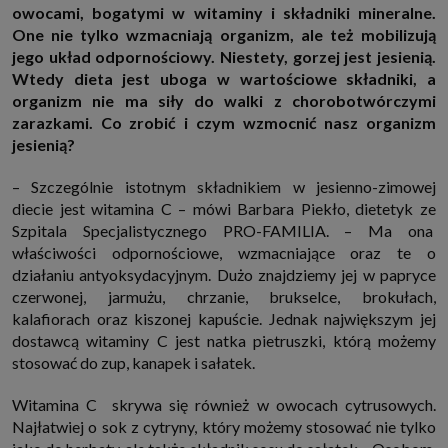
owocami, bogatymi w witaminy i składniki mineralne.
http://www.sagier.pl/
One nie tylko wzmacniają organizm, ale też mobilizują
Jeżeli wyrazisz zgodę, o którą wyżej prosimy, administratorami Twoich
jego układ odpornościowy. Niestety, gorzej jest jesienią.
danych osobowych będą także nasi Zaufani Partnerzy. Listę Zaufanych
Partnerów możesz sprawdzić w każdym momencie na stronie naszej
Wtedy dieta jest uboga w wartościowe składniki, a
polityki prywatności
i tam też zmodyfikować lub cofnąć swoje zgody.
organizm nie ma siły do walki z chorobotwórczymi
Podstawa i cel przetwarzania
zarazkami. Co zrobić i czym wzmocnić nasz organizm
Twoje dane przetwarzamy w następujących celach:
jesienią?
1. Jeśli zawieramy z Tobą umowę o realizację danej usługi (np. usługi
zapewniającej Ci możliwość zapoznania się z jednym z naszych serwisów
– Szczególnie istotnym składnikiem w jesienno-zimowej
w oparciu o treść regulaminu tego serwisu), to możemy przetwarzać
Twoje dane w zakresie niezbędnym do realizacji tej umowy.
diecie jest witamina C – mówi Barbara Piekło, dietetyk ze
2. Zapewnianie bezpieczeństwa usługi (np. sprawdzenie, czy do Twojego
Szpitala Specjalistycznego PRO-FAMILIA. – Ma ona
konta nie loguje się nieuprawniona osoba), dokonanie pomiarów
właściwości odpornościowe, wzmacniające oraz te o
statystycznych, ulepszanie naszych usług i dopasowanie ich do potrzeb i
wygody użytkowników (np. personalizowanie treści w usługach), jak
działaniu antyoksydacyjnym. Dużo znajdziemy jej w papryce
również prowadzenie marketingu i promocji własnych usług (np. jeśli
czerwonej, jarmużu, chrzanie, brukselce, brokułach,
interesujesz się motoryzacją i oglądasz artykuły w biznesistyl.pl lub na
innych stronach internetowych, to możemy Ci wyświetlić reklamę
kalafiorach oraz kiszonej kapuście. Jednak największym jej
dotyczącą artykułu w serwisie biznesistyl.pl/automoto. Takie
dostawcą witaminy C jest natka pietruszki, którą możemy
przetwarzanie danych to realizacja naszych prawnie uzasadnionych
stosować do zup, kanapek i sałatek.
interesów.
3. Za Twoją zgodą usługi marketingowe dostarczą Ci nasi Zaufani
Partnerzy oraz my dla podmiotów trzecich. Aby móc pokazać interesujące
Witamina C skrywa się również w owocach cytrusowych.
Cię reklamy (np. produktu, którego możesz potrzebować) reklamodawcy i
Najłatwiej o sok z cytryny, który możemy stosować nie tylko
ich przedstawiciele chcieliby mieć możliwość przetwarzania Twoich
danych związanych z odwiedzanymi przez Ciebie stronami