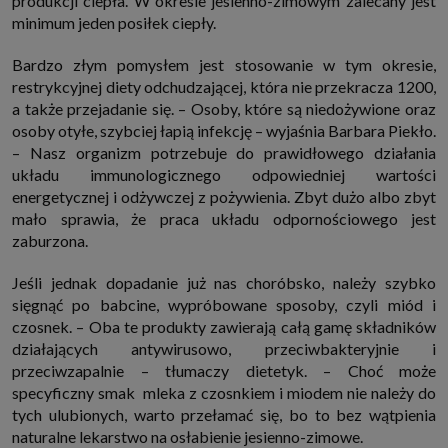
produkcji ciepła. W okresie jesienno-zimowym zalecany jest
minimum jeden posiłek ciepły.
Bardzo złym pomysłem jest stosowanie w tym okresie,
restrykcyjnej diety odchudzającej, która nie przekracza 1200,
a także przejadanie się. – Osoby, które są niedożywione oraz
osoby otyłe, szybciej łapią infekcję – wyjaśnia Barbara Piekło.
– Nasz organizm potrzebuje do prawidłowego działania
układu immunologicznego odpowiedniej wartości
energetycznej i odżywczej z pożywienia. Zbyt dużo albo zbyt
mało sprawia, że praca układu odpornościowego jest
zaburzona.
Jeśli jednak dopadanie już nas choróbsko, należy szybko
sięgnąć po babcine, wypróbowane sposoby, czyli miód i
czosnek. – Oba te produkty zawierają całą gamę składników
działających antywirusowo, przeciwbakteryjnie i
przeciwzapalnie – tłumaczy dietetyk. – Choć może
specyficzny smak mleka z czosnkiem i miodem nie należy do
tych ulubionych, warto przełamać się, bo to bez wątpienia
naturalne lekarstwo na osłabienie jesienno-zimowe.