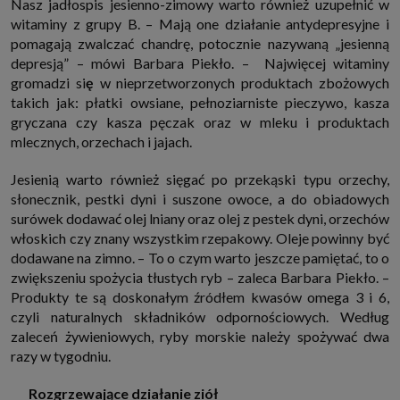
Nasz jadłospis jesienno-zimowy warto również uzupełnić w
które przeglądarka wysyła do serwera przy każdorazowym wejściu na
witaminy z grupy B. – Mają one działanie antydepresyjne i
stronę z tego urządzenia, podczas gdy odwiedzasz strony w Internecie.
Szczegółową informację na temat plików cookie i ich funkcjonowania
pomagają zwalczać chandrę, potocznie nazywaną „jesienną
znajdziesz
pod tym linkiem
. Pod tym linkiem znajdziesz także informację
depresją” – mówi Barbara Piekło. – Najwięcej witaminy
o tym jak zmienić ustawienia przeglądarki, aby ograniczyć lub wyłączyć
funkcjonowanie plików cookies itp. oraz jak usunąć takie pliki z Twojego
gromadzi si
ę
w nieprzetworzonych produktach zbożowych
urządzenia.
takich jak: płatki owsiane, pełnoziarniste pieczywo, kasza
Twoje uprawnienia
gryczana czy kasza pęczak oraz w mleku i produktach
Przysługują Ci następujące uprawnienia wobec Twoich danych i ich
mlecznych, orzechach i jajach.
przetwarzania przez nas, inne podmioty z Grupy SAGIER i Zaufanych
Partnerów:
Jesienią warto również sięgać po przekąski typu orzechy,
1. Jeśli udzieliłeś zgody na przetwarzanie danych możesz ją w każdej
chwili wycofać (cofnięcie zgody oczywiście nie uchyli zgodności z prawem
słonecznik, pestki dyni i suszone owoce, a do obiadowych
przetwarzania już dokonanego na jej podstawie);
surówek dodawać olej lniany oraz olej z pestek dyni, orzechów
2. Masz również prawo żądania dostępu do Twoich danych osobowych, ich
włoskich czy znany wszystkim rzepakowy. Oleje powinny być
sprostowania, usunięcia lub ograniczenia przetwarzania, prawo do
dodawane na zimno. – To o czym warto jeszcze pamiętać, to o
przeniesienia danych, wyrażenia sprzeciwu wobec przetwarzania danych
oraz prawo do wniesienia skargi do organu nadzorczego, którym w Polsce
zwiększeniu spożycia tłustych ryb – zaleca Barbara Piekło. –
jest Prezes Urzędu Ochrony Danych Osobowych.
Pod tym adresem
Produkty te są doskonałym źródłem kwasów omega 3 i 6,
znajdziesz dodatkowe informacje dotyczące przetwarzania danych i
Twoich uprawnień.
czyli naturalnych składników odpornościowych. Według
zaleceń żywieniowych, ryby morskie należy spożywać dwa
razy w tygodniu.
Rozgrzewające działanie ziół