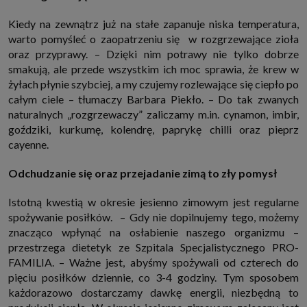
Kiedy na zewnątrz już na stałe zapanuje niska temperatura,
warto pomyśleć o zaopatrzeniu się w rozgrzewające zioła
oraz przyprawy. – Dzięki nim potrawy nie tylko dobrze
smakują, ale przede wszystkim ich moc sprawia, że krew w
żyłach płynie szybciej, a my czujemy rozlewające się ciepło po
całym ciele – tłumaczy Barbara Piekło. – Do tak zwanych
naturalnych „rozgrzewaczy” zaliczamy m.in. cynamon, imbir,
goździki, kurkumę, kolendrę, paprykę chilli oraz pieprz
cayenne.
Odchudzanie się oraz przejadanie zimą to zły pomysł
Istotną kwestią w okresie jesienno zimowym jest regularne
spożywanie posiłków. – Gdy nie dopilnujemy tego, możemy
znacząco wpłynąć na osłabienie naszego organizmu –
przestrzega dietetyk ze Szpitala Specjalistycznego PRO-
FAMILIA. – Ważne jest, abyśmy spożywali od czterech do
pięciu posiłków dziennie, co 3-4 godziny. Tym sposobem
każdorazowo dostarczamy dawkę energii, niezbędną to