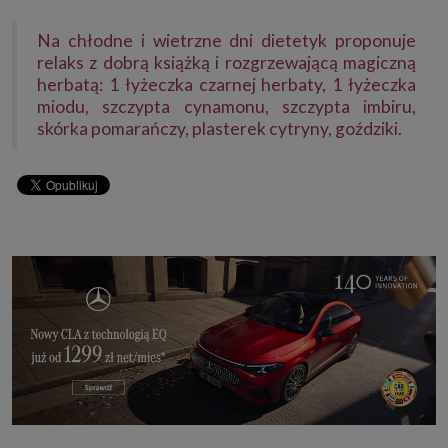
Na chłodne i wietrzne dni dietetyk proponuje
relaks z dobrą książką i rozgrzewającą magiczną
herbatą: 1 łyżeczka czarnej herbaty, 1 łyżeczka
miodu, szczypta cynamonu, szczypta imbiru,
skórka pomarańczy, plasterek cytryny, goździki.