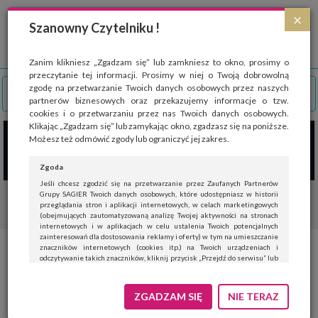
Strona wykorzystuje pliki cookies, które służą głównie do celów statystycznych.
×
Wyrażając zgodę na używanie 'cookies', zezwalasz na zapisanie ich w pamięci
Szanowny Czytelniku !
przeglądarki. Przejdź do
polityki cookies
.
ROZUMIEM
Zanim klikniesz „Zgadzam się” lub zamkniesz to okno, prosimy o
przeczytanie tej informacji. Prosimy w niej o Twoją dobrowolną
zgodę na przetwarzanie Twoich danych osobowych przez naszych
partnerów biznesowych oraz przekazujemy informacje o tzw.
cookies i o przetwarzaniu przez nas Twoich danych osobowych.
Klikając „Zgadzam się” lub zamykając okno, zgadzasz się na poniższe.
Możesz też odmówić zgody lub ograniczyć jej zakres.
Zgoda
Jeśli chcesz zgodzić się na przetwarzanie przez Zaufanych Partnerów
Grupy SAGIER Twoich danych osobowych, które udostępniasz w historii
przeglądania stron i aplikacji internetowych, w celach marketingowych
(obejmujących zautomatyzowaną analizę Twojej aktywności na stronach
internetowych i w aplikacjach w celu ustalenia Twoich potencjalnych
zainteresowań dla dostosowania reklamy i oferty) w tym na umieszczanie
znaczników internetowych (cookies itp.) na Twoich urządzeniach i
Dieta energetyczna,
odczytywanie takich znaczników, kliknij przycisk „Przejdź do serwisu” lub
zamknij to okno.
antydepresyjna i rozgrzewająca,
Jeśli nie chcesz wyrazić zgody, kliknij „Nie teraz”.
ZGADZAM SIĘ
NIE TERAZ
czyli jak wzmocnić organizm
Wyrażenie zgody jest dobrowolne. Możesz edytować zakres zgody, w tym
wycofać ją całkowicie, przechodząc na naszą stronę
polityki prywatności
.