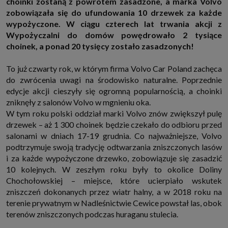
choinki zostaną z powrotem zasadzone, a marka Volvo
http://www.sagier.pl/
zobowiązała się do ufundowania 10 drzewek za każde
Jeżeli wyrazisz zgodę, o którą wyżej prosimy, administratorami Twoich
wypożyczone. W ciągu czterech lat trwania akcji z
danych osobowych będą także nasi Zaufani Partnerzy. Listę Zaufanych
Wypożyczalni do domów powędrowało 2 tysiące
Partnerów możesz sprawdzić w każdym momencie na stronie naszej
polityki prywatności
i tam też zmodyfikować lub cofnąć swoje zgody.
choinek, a ponad 20 tysięcy zostało zasadzonych!
Podstawa i cel przetwarzania
Twoje dane przetwarzamy w następujących celach:
To już czwarty rok, w którym firma Volvo Car Poland zachęca
do zwrócenia uwagi na środowisko naturalne. Poprzednie
1. Jeśli zawieramy z Tobą umowę o realizację danej usługi (np. usługi
zapewniającej Ci możliwość zapoznania się z jednym z naszych serwisów
edycje akcji cieszyły się ogromną popularnością, a choinki
w oparciu o treść regulaminu tego serwisu), to możemy przetwarzać
zniknęły z salonów Volvo w mgnieniu oka.
Twoje dane w zakresie niezbędnym do realizacji tej umowy.
W tym roku polski oddział marki Volvo znów zwiększył pulę
2. Zapewnianie bezpieczeństwa usługi (np. sprawdzenie, czy do Twojego
konta nie loguje się nieuprawniona osoba), dokonanie pomiarów
drzewek – aż 1 300 choinek będzie czekało do odbioru przed
statystycznych, ulepszanie naszych usług i dopasowanie ich do potrzeb i
salonami w dniach 17-19 grudnia. Co najważniejsze, Volvo
wygody użytkowników (np. personalizowanie treści w usługach), jak
również prowadzenie marketingu i promocji własnych usług (np. jeśli
podtrzymuje swoją tradycję odtwarzania zniszczonych lasów
interesujesz się motoryzacją i oglądasz artykuły w biznesistyl.pl lub na
i za każde wypożyczone drzewko, zobowiązuje się zasadzić
innych stronach internetowych, to możemy Ci wyświetlić reklamę
dotyczącą artykułu w serwisie biznesistyl.pl/automoto. Takie
10 kolejnych. W zeszłym roku były to okolice Doliny
przetwarzanie danych to realizacja naszych prawnie uzasadnionych
Chochołowskiej – miejsce, które ucierpiało wskutek
interesów.
zniszczeń dokonanych przez wiatr halny, a w 2018 roku na
3. Za Twoją zgodą usługi marketingowe dostarczą Ci nasi Zaufani
terenie prywatnym w Nadleśnictwie Cewice powstał las, obok
Partnerzy oraz my dla podmiotów trzecich. Aby móc pokazać interesujące
Cię reklamy (np. produktu, którego możesz potrzebować) reklamodawcy i
terenów zniszczonych podczas huraganu stulecia.
ich przedstawiciele chcieliby mieć możliwość przetwarzania Twoich
danych związanych z odwiedzanymi przez Ciebie stronami