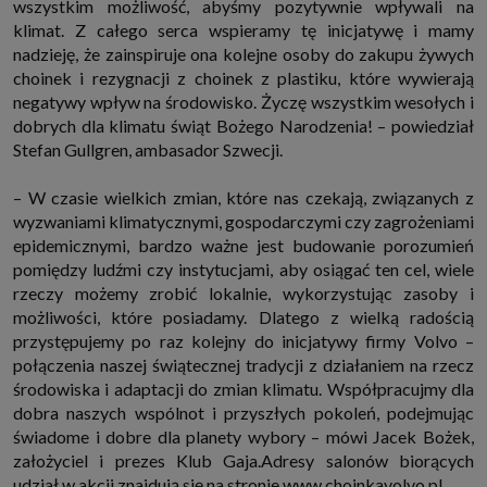
wszystkim możliwość, abyśmy pozytywnie wpływali na
klimat. Z całego serca wspieramy tę inicjatywę i mamy
nadzieję, że zainspiruje ona kolejne osoby do zakupu żywych
choinek i rezygnacji z choinek z plastiku, które wywierają
negatywy wpływ na środowisko. Życzę wszystkim wesołych i
dobrych dla klimatu świąt Bożego Narodzenia! – powiedział
Stefan Gullgren, ambasador Szwecji.
– W czasie wielkich zmian, które nas czekają, związanych z
wyzwaniami klimatycznymi, gospodarczymi czy zagrożeniami
epidemicznymi, bardzo ważne jest budowanie porozumień
pomiędzy ludźmi czy instytucjami, aby osiągać ten cel, wiele
rzeczy możemy zrobić lokalnie, wykorzystując zasoby i
możliwości, które posiadamy. Dlatego z wielką radością
przystępujemy po raz kolejny do inicjatywy firmy Volvo –
połączenia naszej świątecznej tradycji z działaniem na rzecz
środowiska i adaptacji do zmian klimatu. Współpracujmy dla
dobra naszych wspólnot i przyszłych pokoleń, podejmując
świadome i dobre dla planety wybory – mówi Jacek Bożek,
założyciel i prezes Klub Gaja.Adresy salonów biorących
udział w akcji znajdują się na stronie www.choinkavolvo.pl