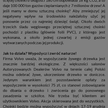
ściętej choinki o długości 180 cm odpowiada 16 kg CO2, a to
które przeglądarka wysyła do serwera przy każdorazowym wejściu na
daje 100 000 ton gazów cieplarnianych z 7 milionów drzew! A
stronę z tego urządzenia, podczas gdy odwiedzasz strony w Internecie.
Szczegółową informację na temat plików cookie i ich funkcjonowania
jeśli mamy w domu sztuczną choinkę? Aby zmniejszyć jej
znajdziesz
pod tym linkiem
. Pod tym linkiem znajdziesz także informację
negatywny wpływ na środowisko należałoby użyć jej
o tym jak zmienić ustawienia przeglądarki, aby ograniczyć lub wyłączyć
funkcjonowanie plików cookies itp. oraz jak usunąć takie pliki z Twojego
ponownie przez co najmniej dziesięć świąt. Około dwóch
urządzenia.
trzecich śladu węglowego przeciętnej sztucznej choinki
Twoje uprawnienia
pochodzi z plastiku (głównie folii PVC), z którego jest
Przysługują Ci następujące uprawnienia wobec Twoich danych i ich
wykonana, a około jednej czwartej z emisji gazów
przetwarzania przez nas, inne podmioty z Grupy SAGIER i Zaufanych
wytwarzanych podczas jej produkcji.
Partnerów:
1. Jeśli udzieliłeś zgody na przetwarzanie danych możesz ją w każdej
chwili wycofać (cofnięcie zgody oczywiście nie uchyli zgodności z prawem
Jak to działa? Wypożycz i zwróć naturze!
przetwarzania już dokonanego na jej podstawie);
Firma Volvo uważa, że wypożyczanie żywego drzewka jest
2. Masz również prawo żądania dostępu do Twoich danych osobowych, ich
znacznie bardziej ekologiczne. Z większości salonów
sprostowania, usunięcia lub ograniczenia przetwarzania, prawo do
Autoryzowanych Dealerów Volvo na terenie całej Polski
przeniesienia danych, wyrażenia sprzeciwu wobec przetwarzania danych
oraz prawo do wniesienia skargi do organu nadzorczego, którym w Polsce
można odebrać żywe, ukorzenione drzewko w doniczce.
jest Prezes Urzędu Ochrony Danych Osobowych.
Pod tym adresem
Jedynym warunkiem jest pozostawienie opłaty za
znajdziesz dodatkowe informacje dotyczące przetwarzania danych i
Twoich uprawnień.
wypożyczenie w wysokości 75 zł, co stanowi zobowiązanie
do dbania o drzewko i zwrócenia go do ponownego
zasadzenia w szkółce. Nie trzeba być klientem ani
użytkownikiem Volvo. Akcja skierowana jest do wszystkich.
Choinki będzie można wypożyczyć w dniach 17-19 grudnia