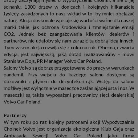
ścinaniu. 1300 drzew w donicach i kolejnych kilkanaście
tysięcy zasadzonych to nasz wkład w to, by mniej obciążać
naturę. Akcja doskonale wpisuje się wartości ważne dla naszej
marki takie, jak ochrona środowiska i zmniejszanie emisji
CO2. Jednak bez zaangażowania klientów, dealerów i
partnerów, nie udałoby się nam zarazić tą dobrą ideą innych.
Tymczasem akcja rozwija się z roku na rok. Obecna, czwarta
edycja, jest największą, jaką dotąd realizowaliśmy – mówi
Stanisław Dojs, PR Manager Volvo Car Poland.
Salony Volvo są dobrze przygotowane do pracy w warunkach
pandemii. Przy wejściu do każdego salonu dostępne są
dozowniki z płynem do dezynfekcji rąk. Wstęp do salonu
możliwy jest wyłącznie w maseczce zasłaniającej usta i nos. W
maseczki są także wyposażeni pracownicy sieci dealerskiej
Volvo Car Poland.
Partnerzy
W tym roku po raz kolejny patronami akcji Wypożyczalnia
Choinek Volvo jest organizacja ekologiczna Klub Gaja oraz
Ambasada Szwecji. Volvo Car Poland jako firma