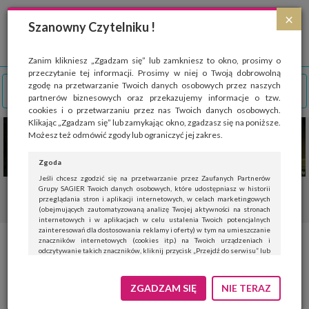
Strona wykorzystuje pliki cookies, które służą głównie do celów statystycznych.
×
Wyrażając zgodę na używanie 'cookies', zezwalasz na zapisanie ich w pamięci
Szanowny Czytelniku !
przeglądarki. Przejdź do
polityki cookies
.
ROZUMIEM
Zanim klikniesz „Zgadzam się” lub zamkniesz to okno, prosimy o
przeczytanie tej informacji. Prosimy w niej o Twoją dobrowolną
zgodę na przetwarzanie Twoich danych osobowych przez naszych
partnerów biznesowych oraz przekazujemy informacje o tzw.
cookies i o przetwarzaniu przez nas Twoich danych osobowych.
Klikając „Zgadzam się” lub zamykając okno, zgadzasz się na poniższe.
Możesz też odmówić zgody lub ograniczyć jej zakres.
Zgoda
Jeśli chcesz zgodzić się na przetwarzanie przez Zaufanych Partnerów
Grupy SAGIER Twoich danych osobowych, które udostępniasz w historii
przeglądania stron i aplikacji internetowych, w celach marketingowych
(obejmujących zautomatyzowaną analizę Twojej aktywności na stronach
internetowych i w aplikacjach w celu ustalenia Twoich potencjalnych
zainteresowań dla dostosowania reklamy i oferty) w tym na umieszczanie
znaczników internetowych (cookies itp.) na Twoich urządzeniach i
Ekologiczna akcja
odczytywanie takich znaczników, kliknij przycisk „Przejdź do serwisu” lub
zamknij to okno.
Wypożyczalnia Choinek Volvo
Jeśli nie chcesz wyrazić zgody, kliknij „Nie teraz”.
ZGADZAM SIĘ
NIE TERAZ
rusza już 17 grudnia!
Wyrażenie zgody jest dobrowolne. Możesz edytować zakres zgody, w tym
wycofać ją całkowicie, przechodząc na naszą stronę
polityki prywatności
.