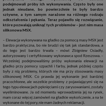
http://www.sagier.pl/
podejmowali próby ich wykonywania. Często były one
jednak nieudane, bo powierzchnie te były bardzo
Jeżeli wyrazisz zgodę, o którą wyżej prosimy, administratorami Twoich
danych osobowych będą także nasi Zaufani Partnerzy. Listę Zaufanych
sztywne, a tym samym narażone na różnego rodzaju
Partnerów możesz sprawdzić w każdym momencie na stronie naszej
odkształcenia i pękania. Teraz pojawiło się rozwiązanie,
polityki prywatności
i tam też zmodyfikować lub cofnąć swoje zgody.
które pozwalają uniknąć tych problemów – jest nim masa
Podstawa i cel przetwarzania
silikonowa MSX.
Twoje dane przetwarzamy w następujących celach:
1. Jeśli zawieramy z Tobą umowę o realizację danej usługi (np. usługi
– Elewacja wykonywana na gładko za pomocą masy MSX jest
zapewniającej Ci możliwość zapoznania się z jednym z naszych serwisów
w oparciu o treść regulaminu tego serwisu), to możemy przetwarzać
bardzo praktyczna, bo nie brudzi się tak jak standardowa, a
Twoje dane w zakresie niezbędnym do realizacji tej umowy.
do tego jest bardzo trwała – mówi Zbigniew Osiadły,
2. Zapewnianie bezpieczeństwa usługi (np. sprawdzenie, czy do Twojego
autoryzowany i certyfikowany wykonawca spod Rzeszowa. –
konta nie loguje się nieuprawniona osoba), dokonanie pomiarów
Wcześniej podejmowaliśmy próby wykonania elewacji na
statystycznych, ulepszanie naszych usług i dopasowanie ich do potrzeb i
wygody użytkowników (np. personalizowanie treści w usługach), jak
gładko przy pomocy szpachli i farby, jednak później często
również prowadzenie marketingu i promocji własnych usług (np. jeśli
były z nią problemy, których nie ma przy stosowaniu masy
interesujesz się motoryzacją i oglądasz artykuły w biznesistyl.pl lub na
innych stronach internetowych, to możemy Ci wyświetlić reklamę
silikonowej MSX. Co prawda jej wykonanie jest bardziej
dotyczącą artykułu w serwisie biznesistyl.pl/automoto. Takie
pracochłonne, ale wszelkie problemy z pojawiającymi się na
przetwarzanie danych to realizacja naszych prawnie uzasadnionych
interesów.
tego typu elewacjach pęknięciami czy zarysowaniami, zostały
3. Za Twoją zgodą usługi marketingowe dostarczą Ci nasi Zaufani
wyeliminowane. Ja od momentu wprowadzenia jej na rynek,
Partnerzy oraz my dla podmiotów trzecich. Aby móc pokazać interesujące
mam coraz więcej zamówień na gładkie wykończenie, a na te
Cię reklamy (np. produktu, którego możesz potrzebować) reklamodawcy i
ich przedstawiciele chcieliby mieć możliwość przetwarzania Twoich
wykonane do tej pory, nie mam żadnych reklamacji.
danych związanych z odwiedzanymi przez Ciebie stronami