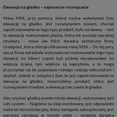
internetowymi. Udzielenie takiej zgody jest dobrowolne, nie musisz jej
Elewacja na gładko – najnowsze rozwiązania
udzielać, nie pozbawi Cię to dostępu do naszych usług. Masz również
możliwość ograniczenia zakresu lub zmiany zgody w dowolnym
momencie.
Masa MSX, przy pomocy której można wykonywać tzw.
Twoje dane przetwarzane będą do czasu istnienia podstawy do ich
elewację na gładko, jest rozwiązaniem nowym, chociaż
przetwarzania, czyli w przypadku udzielenia zgody do momentu jej
zapotrzebowanie na tego typu produkt, było od dawna. – Jest
cofnięcia, ograniczenia lub innych działań z Twojej strony ograniczających
tę zgodę, w przypadku niezbędności danych do wykonania umowy, przez
to elewacja maksymalnie płaska, która nie posiada wyraźnej
czas jej wykonywania i ewentualnie okres przedawnienia roszczeń z niej
struktury – mówi Jan Pilch, doradca techniczny firmy
(zwykle nie więcej niż 3 lata, a maksymalnie 10 lat), a w przypadku, gdy
podstawą przetwarzania danych jest uzasadniony interes administratora,
Greinplast, która oferuje silikonową masę MSX. – Do tej pory,
do czasu zgłoszenia przez Ciebie skutecznego sprzeciwu.
nasza firma odradzała wykonawcom wykonywanie tego typu
Przekazywanie danych
elewacji, bo klienci często byli później niezadowoleni. Im
Administratorzy danych mogą powierzać Twoje dane podwykonawcom IT,
większa ściana, tym większe są naprężenia, a te mogą
księgowym, agencjom marketingowym etc. Zrobią to jedynie na
podstawie umowy o powierzenie przetwarzania danych zobowiązującej
przyczyniać się do pojawiania różnego rodzaju odkształceń i
taki podmiot do odpowiedniego zabezpieczenia danych i niekorzystania z
spękań. Jednak w związku z tym, że jest zapotrzebowanie na
nich do własnych celów.
elewacje na gładko, stworzyliśmy produkt, który jest
Cookies
rozwiązaniem trwałym, a elewacja rzeczywiście gładka.
Na naszych stronach używamy znaczników internetowych takich jak pliki
np. cookie lub local storage do zbierania i przetwarzania danych
osobowych w celu personalizowania treści i reklam oraz analizowania
Aby uzyskać gładką powierzchnię elewacji, wykonywany jest
ruchu na stronach, aplikacjach i w Internecie. W ten sposób technologię tę
cały system. – Najpierw na kleju montowany jest odpowiedni
wykorzystują również podmioty z Grupy SAGIER oraz nasi Zaufani
Partnerzy, którzy także chcą dopasowywać reklamy do Twoich preferencji.
materiał termoizolacyjny, który następnie zabezpieczany jest
Cookies to dane informatyczne zapisywane w plikach i przechowywane na
warstwą zbrojoną w formie siatki – wyjaśnia doradca
Twoim urządzeniu końcowym (tj. twój komputer, tablet, smartphone itp.),