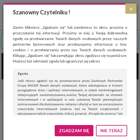
Strona wykorzystuje pliki cookies, które służą głównie do celów statystycznych.
×
Wyrażając zgodę na używanie 'cookies', zezwalasz na zapisanie ich w pamięci
Szanowny Czytelniku !
przeglądarki. Przejdź do
polityki cookies
.
ROZUMIEM
Zanim klikniesz „Zgadzam się” lub zamkniesz to okno, prosimy o
przeczytanie tej informacji. Prosimy w niej o Twoją dobrowolną
zgodę na przetwarzanie Twoich danych osobowych przez naszych
partnerów biznesowych oraz przekazujemy informacje o tzw.
cookies i o przetwarzaniu przez nas Twoich danych osobowych.
Klikając „Zgadzam się” lub zamykając okno, zgadzasz się na poniższe.
Możesz też odmówić zgody lub ograniczyć jej zakres.
Zgoda
Jeśli chcesz zgodzić się na przetwarzanie przez Zaufanych Partnerów
Grupy SAGIER Twoich danych osobowych, które udostępniasz w historii
przeglądania stron i aplikacji internetowych, w celach marketingowych
(obejmujących zautomatyzowaną analizę Twojej aktywności na stronach
internetowych i w aplikacjach w celu ustalenia Twoich potencjalnych
zainteresowań dla dostosowania reklamy i oferty) w tym na umieszczanie
znaczników internetowych (cookies itp.) na Twoich urządzeniach i
Elewacja na gładko możliwa
odczytywanie takich znaczników, kliknij przycisk „Przejdź do serwisu” lub
zamknij to okno.
dzięki silikonowej masie
Jeśli nie chcesz wyrazić zgody, kliknij „Nie teraz”.
ZGADZAM SIĘ
NIE TERAZ
Wyrażenie zgody jest dobrowolne. Możesz edytować zakres zgody, w tym
wycofać ją całkowicie, przechodząc na naszą stronę
polityki prywatności
.