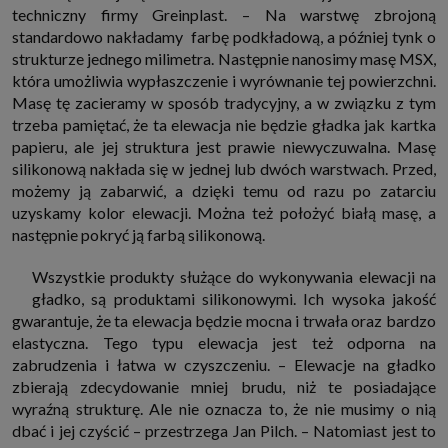
które przeglądarka wysyła do serwera przy każdorazowym wejściu na
techniczny firmy Greinplast. – Na warstwę zbrojoną
stronę z tego urządzenia, podczas gdy odwiedzasz strony w Internecie.
standardowo nakładamy farbę podkładową, a później tynk o
Szczegółową informację na temat plików cookie i ich funkcjonowania
znajdziesz
pod tym linkiem
. Pod tym linkiem znajdziesz także informację
strukturze jednego milimetra. Następnie nanosimy masę MSX,
o tym jak zmienić ustawienia przeglądarki, aby ograniczyć lub wyłączyć
która umożliwia wypłaszczenie i wyrównanie tej powierzchni.
funkcjonowanie plików cookies itp. oraz jak usunąć takie pliki z Twojego
Masę tę zacieramy w sposób tradycyjny, a w związku z tym
urządzenia.
trzeba pamiętać, że ta elewacja nie będzie gładka jak kartka
Twoje uprawnienia
papieru, ale jej struktura jest prawie niewyczuwalna. Masę
Przysługują Ci następujące uprawnienia wobec Twoich danych i ich
przetwarzania przez nas, inne podmioty z Grupy SAGIER i Zaufanych
silikonową nakłada się w jednej lub dwóch warstwach. Przed,
Partnerów:
możemy ją zabarwić, a dzięki temu od razu po zatarciu
1. Jeśli udzieliłeś zgody na przetwarzanie danych możesz ją w każdej
uzyskamy kolor elewacji. Można też położyć białą masę, a
chwili wycofać (cofnięcie zgody oczywiście nie uchyli zgodności z prawem
przetwarzania już dokonanego na jej podstawie);
następnie pokryć ją farbą silikonową.
2. Masz również prawo żądania dostępu do Twoich danych osobowych, ich
sprostowania, usunięcia lub ograniczenia przetwarzania, prawo do
Wszystkie produkty służące do wykonywania elewacji na
przeniesienia danych, wyrażenia sprzeciwu wobec przetwarzania danych
gładko, są produktami silikonowymi. Ich wysoka jakość
oraz prawo do wniesienia skargi do organu nadzorczego, którym w Polsce
jest Prezes Urzędu Ochrony Danych Osobowych.
Pod tym adresem
gwarantuje, że ta elewacja będzie mocna i trwała oraz bardzo
znajdziesz dodatkowe informacje dotyczące przetwarzania danych i
elastyczna. Tego typu elewacja jest też odporna na
Twoich uprawnień.
zabrudzenia i łatwa w czyszczeniu. – Elewacje na gładko
zbierają zdecydowanie mniej brudu, niż te posiadające
wyraźną strukturę. Ale nie oznacza to, że nie musimy o nią
dbać i jej czyścić – przestrzega Jan Pilch. – Natomiast jest to