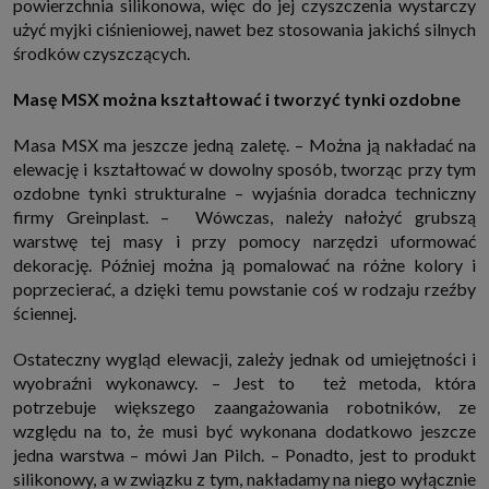
powierzchnia silikonowa, więc do jej czyszczenia wystarczy
użyć myjki ciśnieniowej, nawet bez stosowania jakichś silnych
środków czyszczących.
Masę MSX można kształtować i tworzyć tynki ozdobne
Masa MSX ma jeszcze jedną zaletę. – Można ją nakładać na
elewację i kształtować w dowolny sposób, tworząc przy tym
ozdobne tynki strukturalne – wyjaśnia doradca techniczny
firmy Greinplast. – Wówczas, należy nałożyć grubszą
warstwę tej masy i przy pomocy narzędzi uformować
dekorację. Później można ją pomalować na różne kolory i
poprzecierać, a dzięki temu powstanie coś w rodzaju rzeźby
ściennej.
Ostateczny wygląd elewacji, zależy jednak od umiejętności i
wyobraźni wykonawcy. – Jest to też metoda, która
potrzebuje większego zaangażowania robotników, ze
względu na to, że musi być wykonana dodatkowo jeszcze
jedna warstwa – mówi Jan Pilch. – Ponadto, jest to produkt
silikonowy, a w związku z tym, nakładamy na niego wyłącznie