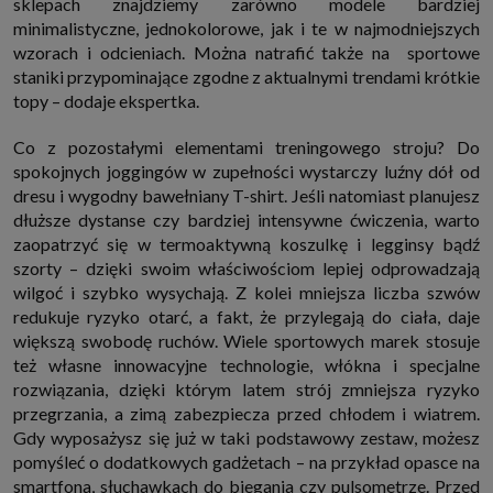
sklepach znajdziemy zarówno modele bardziej
które przeglądarka wysyła do serwera przy każdorazowym wejściu na
minimalistyczne, jednokolorowe, jak i te w najmodniejszych
stronę z tego urządzenia, podczas gdy odwiedzasz strony w Internecie.
Szczegółową informację na temat plików cookie i ich funkcjonowania
wzorach i odcieniach. Można natrafić także na sportowe
znajdziesz
pod tym linkiem
. Pod tym linkiem znajdziesz także informację
staniki przypominające zgodne z aktualnymi trendami krótkie
o tym jak zmienić ustawienia przeglądarki, aby ograniczyć lub wyłączyć
funkcjonowanie plików cookies itp. oraz jak usunąć takie pliki z Twojego
topy – dodaje ekspertka.
urządzenia.
Twoje uprawnienia
Co z pozostałymi elementami treningowego stroju? Do
Przysługują Ci następujące uprawnienia wobec Twoich danych i ich
spokojnych joggingów w zupełności wystarczy luźny dół od
przetwarzania przez nas, inne podmioty z Grupy SAGIER i Zaufanych
dresu i wygodny bawełniany T-shirt. Jeśli natomiast planujesz
Partnerów:
dłuższe dystanse czy bardziej intensywne ćwiczenia, warto
1. Jeśli udzieliłeś zgody na przetwarzanie danych możesz ją w każdej
chwili wycofać (cofnięcie zgody oczywiście nie uchyli zgodności z prawem
zaopatrzyć się w termoaktywną koszulkę i legginsy bądź
przetwarzania już dokonanego na jej podstawie);
szorty – dzięki swoim właściwościom lepiej odprowadzają
2. Masz również prawo żądania dostępu do Twoich danych osobowych, ich
wilgoć i szybko wysychają. Z kolei mniejsza liczba szwów
sprostowania, usunięcia lub ograniczenia przetwarzania, prawo do
redukuje ryzyko otarć, a fakt, że przylegają do ciała, daje
przeniesienia danych, wyrażenia sprzeciwu wobec przetwarzania danych
oraz prawo do wniesienia skargi do organu nadzorczego, którym w Polsce
większą swobodę ruchów. Wiele sportowych marek stosuje
jest Prezes Urzędu Ochrony Danych Osobowych.
Pod tym adresem
też własne innowacyjne technologie, włókna i specjalne
znajdziesz dodatkowe informacje dotyczące przetwarzania danych i
Twoich uprawnień.
rozwiązania, dzięki którym latem strój zmniejsza ryzyko
przegrzania, a zimą zabezpiecza przed chłodem i wiatrem.
Gdy wyposażysz się już w taki podstawowy zestaw, możesz
pomyśleć o dodatkowych gadżetach – na przykład opasce na
smartfona, słuchawkach do biegania czy pulsometrze. Przed