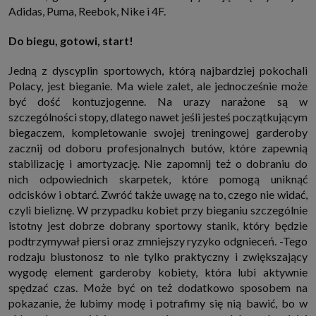
internetowymi. Udzielenie takiej zgody jest dobrowolne, nie musisz jej
Adidas, Puma, Reebok, Nike i 4F.
udzielać, nie pozbawi Cię to dostępu do naszych usług. Masz również
możliwość ograniczenia zakresu lub zmiany zgody w dowolnym
Do biegu, gotowi, start!
momencie.
Twoje dane przetwarzane będą do czasu istnienia podstawy do ich
Jedną z dyscyplin sportowych, którą najbardziej pokochali
przetwarzania, czyli w przypadku udzielenia zgody do momentu jej
cofnięcia, ograniczenia lub innych działań z Twojej strony ograniczających
Polacy, jest bieganie. Ma wiele zalet, ale jednocześnie może
tę zgodę, w przypadku niezbędności danych do wykonania umowy, przez
być dość kontuzjogenne. Na urazy narażone są w
czas jej wykonywania i ewentualnie okres przedawnienia roszczeń z niej
(zwykle nie więcej niż 3 lata, a maksymalnie 10 lat), a w przypadku, gdy
szczególności stopy, dlatego nawet jeśli jesteś początkującym
podstawą przetwarzania danych jest uzasadniony interes administratora,
biegaczem, kompletowanie swojej treningowej garderoby
do czasu zgłoszenia przez Ciebie skutecznego sprzeciwu.
zacznij od doboru profesjonalnych butów, które zapewnią
Przekazywanie danych
stabilizację i amortyzację. Nie zapomnij też o dobraniu do
Administratorzy danych mogą powierzać Twoje dane podwykonawcom IT,
księgowym, agencjom marketingowym etc. Zrobią to jedynie na
nich odpowiednich skarpetek, które pomogą uniknąć
podstawie umowy o powierzenie przetwarzania danych zobowiązującej
odcisków i obtarć. Zwróć także uwagę na to, czego nie widać,
taki podmiot do odpowiedniego zabezpieczenia danych i niekorzystania z
nich do własnych celów.
czyli bieliznę. W przypadku kobiet przy bieganiu szczególnie
Cookies
istotny jest dobrze dobrany sportowy stanik, który będzie
podtrzymywał piersi oraz zmniejszy ryzyko odgnieceń. -Tego
Na naszych stronach używamy znaczników internetowych takich jak pliki
np. cookie lub local storage do zbierania i przetwarzania danych
rodzaju biustonosz to nie tylko praktyczny i zwiększający
osobowych w celu personalizowania treści i reklam oraz analizowania
wygodę element garderoby kobiety, która lubi aktywnie
ruchu na stronach, aplikacjach i w Internecie. W ten sposób technologię tę
wykorzystują również podmioty z Grupy SAGIER oraz nasi Zaufani
spędzać czas. Może być on też dodatkowo sposobem na
Partnerzy, którzy także chcą dopasowywać reklamy do Twoich preferencji.
pokazanie, że lubimy modę i potrafimy się nią bawić, bo w
Cookies to dane informatyczne zapisywane w plikach i przechowywane na
Twoim urządzeniu końcowym (tj. twój komputer, tablet, smartphone itp.),