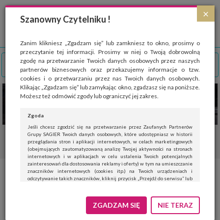
Strona wykorzystuje pliki cookies, które służą głównie do celów statystycznych.
×
Wyrażając zgodę na używanie 'cookies', zezwalasz na zapisanie ich w pamięci
Szanowny Czytelniku !
przeglądarki. Przejdź do
polityki cookies
.
ROZUMIEM
Zanim klikniesz „Zgadzam się” lub zamkniesz to okno, prosimy o
przeczytanie tej informacji. Prosimy w niej o Twoją dobrowolną
zgodę na przetwarzanie Twoich danych osobowych przez naszych
partnerów biznesowych oraz przekazujemy informacje o tzw.
cookies i o przetwarzaniu przez nas Twoich danych osobowych.
Klikając „Zgadzam się” lub zamykając okno, zgadzasz się na poniższe.
Możesz też odmówić zgody lub ograniczyć jej zakres.
Zgoda
Jeśli chcesz zgodzić się na przetwarzanie przez Zaufanych Partnerów
Grupy SAGIER Twoich danych osobowych, które udostępniasz w historii
przeglądania stron i aplikacji internetowych, w celach marketingowych
(obejmujących zautomatyzowaną analizę Twojej aktywności na stronach
internetowych i w aplikacjach w celu ustalenia Twoich potencjalnych
zainteresowań dla dostosowania reklamy i oferty) w tym na umieszczanie
znaczników internetowych (cookies itp.) na Twoich urządzeniach i
Garderoba sportowca-amatora.
odczytywanie takich znaczników, kliknij przycisk „Przejdź do serwisu” lub
zamknij to okno.
Czego nie może w niej
Jeśli nie chcesz wyrazić zgody, kliknij „Nie teraz”.
ZGADZAM SIĘ
NIE TERAZ
zabraknąć?
Wyrażenie zgody jest dobrowolne. Możesz edytować zakres zgody, w tym
wycofać ją całkowicie, przechodząc na naszą stronę
polityki prywatności
.