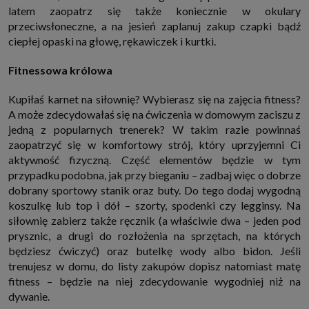
latem zaopatrz się także koniecznie w okulary
przeciwsłoneczne, a na jesień zaplanuj zakup czapki bądź
ciepłej opaski na głowę, rękawiczek i kurtki.
Fitnessowa królowa
Kupiłaś karnet na siłownię? Wybierasz się na zajęcia fitness?
A może zdecydowałaś się na ćwiczenia w domowym zaciszu z
jedną z popularnych trenerek? W takim razie powinnaś
zaopatrzyć się w komfortowy strój, który uprzyjemni Ci
aktywność fizyczną. Część elementów będzie w tym
przypadku podobna, jak przy bieganiu – zadbaj więc o dobrze
dobrany sportowy stanik oraz buty. Do tego dodaj wygodną
koszulkę lub top i dół – szorty, spodenki czy legginsy. Na
siłownię zabierz także ręcznik (a właściwie dwa – jeden pod
prysznic, a drugi do rozłożenia na sprzętach, na których
będziesz ćwiczyć) oraz butelkę wody albo bidon. Jeśli
trenujesz w domu, do listy zakupów dopisz natomiast matę
fitness – będzie na niej zdecydowanie wygodniej niż na
dywanie.