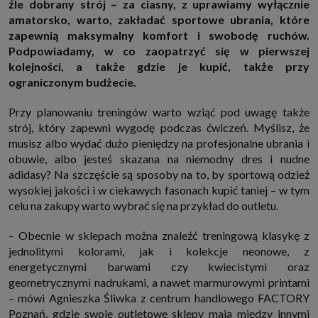
źle dobrany strój – za ciasny, z uprawiamy wyłącznie
http://www.sagier.pl/
amatorsko, warto, zakładać sportowe ubrania, które
Jeżeli wyrazisz zgodę, o którą wyżej prosimy, administratorami Twoich
zapewnią maksymalny komfort i swobodę ruchów.
danych osobowych będą także nasi Zaufani Partnerzy. Listę Zaufanych
Podpowiadamy, w co zaopatrzyć się w pierwszej
Partnerów możesz sprawdzić w każdym momencie na stronie naszej
polityki prywatności
i tam też zmodyfikować lub cofnąć swoje zgody.
kolejności, a także gdzie je kupić, także przy
Podstawa i cel przetwarzania
ograniczonym budżecie.
Twoje dane przetwarzamy w następujących celach:
Przy planowaniu treningów warto wziąć pod uwagę także
1. Jeśli zawieramy z Tobą umowę o realizację danej usługi (np. usługi
zapewniającej Ci możliwość zapoznania się z jednym z naszych serwisów
strój, który zapewni wygodę podczas ćwiczeń. Myślisz, że
w oparciu o treść regulaminu tego serwisu), to możemy przetwarzać
musisz albo wydać dużo pieniędzy na profesjonalne ubrania i
Twoje dane w zakresie niezbędnym do realizacji tej umowy.
obuwie, albo jesteś skazana na niemodny dres i nudne
2. Zapewnianie bezpieczeństwa usługi (np. sprawdzenie, czy do Twojego
konta nie loguje się nieuprawniona osoba), dokonanie pomiarów
adidasy? Na szczęście są sposoby na to, by sportową odzież
statystycznych, ulepszanie naszych usług i dopasowanie ich do potrzeb i
wysokiej jakości i w ciekawych fasonach kupić taniej – w tym
wygody użytkowników (np. personalizowanie treści w usługach), jak
również prowadzenie marketingu i promocji własnych usług (np. jeśli
celu na zakupy warto wybrać się na przykład do outletu.
interesujesz się motoryzacją i oglądasz artykuły w biznesistyl.pl lub na
innych stronach internetowych, to możemy Ci wyświetlić reklamę
– Obecnie w sklepach można znaleźć treningową klasykę z
dotyczącą artykułu w serwisie biznesistyl.pl/automoto. Takie
przetwarzanie danych to realizacja naszych prawnie uzasadnionych
jednolitymi kolorami, jak i kolekcje neonowe, z
interesów.
energetycznymi barwami czy kwiecistymi oraz
3. Za Twoją zgodą usługi marketingowe dostarczą Ci nasi Zaufani
geometrycznymi nadrukami, a nawet marmurowymi printami
Partnerzy oraz my dla podmiotów trzecich. Aby móc pokazać interesujące
Cię reklamy (np. produktu, którego możesz potrzebować) reklamodawcy i
– mówi Agnieszka Śliwka z centrum handlowego FACTORY
ich przedstawiciele chcieliby mieć możliwość przetwarzania Twoich
Poznań, gdzie swoje outletowe sklepy mają między innymi
danych związanych z odwiedzanymi przez Ciebie stronami