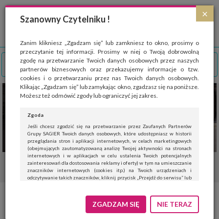
Strona wykorzystuje pliki cookies, które służą głównie do celów statystycznych.
×
Wyrażając zgodę na używanie 'cookies', zezwalasz na zapisanie ich w pamięci
Szanowny Czytelniku !
przeglądarki. Przejdź do
polityki cookies
.
ROZUMIEM
Zanim klikniesz „Zgadzam się” lub zamkniesz to okno, prosimy o
przeczytanie tej informacji. Prosimy w niej o Twoją dobrowolną
zgodę na przetwarzanie Twoich danych osobowych przez naszych
partnerów biznesowych oraz przekazujemy informacje o tzw.
cookies i o przetwarzaniu przez nas Twoich danych osobowych.
Klikając „Zgadzam się” lub zamykając okno, zgadzasz się na poniższe.
Możesz też odmówić zgody lub ograniczyć jej zakres.
Zgoda
Jeśli chcesz zgodzić się na przetwarzanie przez Zaufanych Partnerów
Grupy SAGIER Twoich danych osobowych, które udostępniasz w historii
przeglądania stron i aplikacji internetowych, w celach marketingowych
(obejmujących zautomatyzowaną analizę Twojej aktywności na stronach
internetowych i w aplikacjach w celu ustalenia Twoich potencjalnych
zainteresowań dla dostosowania reklamy i oferty) w tym na umieszczanie
znaczników internetowych (cookies itp.) na Twoich urządzeniach i
odczytywanie takich znaczników, kliknij przycisk „Przejdź do serwisu” lub
zamknij to okno.
Jeśli nie chcesz wyrazić zgody, kliknij „Nie teraz”.
Krata
ZGADZAM SIĘ
NIE TERAZ
Wyrażenie zgody jest dobrowolne. Możesz edytować zakres zgody, w tym
wycofać ją całkowicie, przechodząc na naszą stronę
polityki prywatności
.