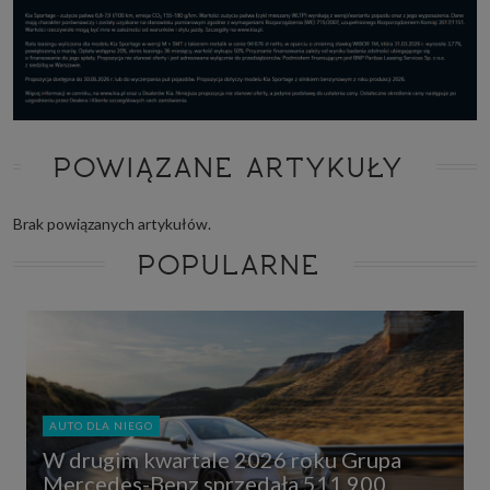
http://www.sagier.pl/
Jeżeli wyrazisz zgodę, o którą wyżej prosimy, administratorami Twoich
danych osobowych będą także nasi Zaufani Partnerzy. Listę Zaufanych
Partnerów możesz sprawdzić w każdym momencie na stronie naszej
polityki prywatności
i tam też zmodyfikować lub cofnąć swoje zgody.
Podstawa i cel przetwarzania
Twoje dane przetwarzamy w następujących celach:
POWIĄZANE ARTYKUŁY
1. Jeśli zawieramy z Tobą umowę o realizację danej usługi (np. usługi
zapewniającej Ci możliwość zapoznania się z jednym z naszych serwisów
w oparciu o treść regulaminu tego serwisu), to możemy przetwarzać
Twoje dane w zakresie niezbędnym do realizacji tej umowy.
Brak powiązanych artykułów.
2. Zapewnianie bezpieczeństwa usługi (np. sprawdzenie, czy do Twojego
POPULARNE
konta nie loguje się nieuprawniona osoba), dokonanie pomiarów
statystycznych, ulepszanie naszych usług i dopasowanie ich do potrzeb i
wygody użytkowników (np. personalizowanie treści w usługach), jak
również prowadzenie marketingu i promocji własnych usług (np. jeśli
interesujesz się motoryzacją i oglądasz artykuły w biznesistyl.pl lub na
innych stronach internetowych, to możemy Ci wyświetlić reklamę
dotyczącą artykułu w serwisie biznesistyl.pl/automoto. Takie
przetwarzanie danych to realizacja naszych prawnie uzasadnionych
interesów.
3. Za Twoją zgodą usługi marketingowe dostarczą Ci nasi Zaufani
AUTO DLA NIEGO
Partnerzy oraz my dla podmiotów trzecich. Aby móc pokazać interesujące
Cię reklamy (np. produktu, którego możesz potrzebować) reklamodawcy i
W drugim kwartale 2026 roku Grupa
ich przedstawiciele chcieliby mieć możliwość przetwarzania Twoich
Mercedes-Benz sprzedała 511 900
danych związanych z odwiedzanymi przez Ciebie stronami