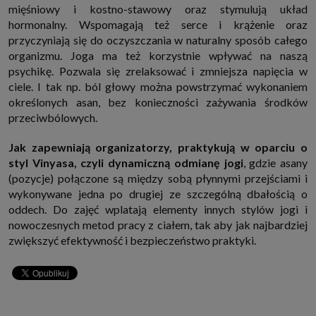
mięśniowy i kostno-stawowy oraz stymulują układ
internetowymi. Udzielenie takiej zgody jest dobrowolne, nie musisz jej
udzielać, nie pozbawi Cię to dostępu do naszych usług. Masz również
hormonalny. Wspomagają też serce i krążenie oraz
możliwość ograniczenia zakresu lub zmiany zgody w dowolnym
przyczyniają się do oczyszczania w naturalny sposób całego
momencie.
organizmu. Joga ma też korzystnie wpływać na naszą
Twoje dane przetwarzane będą do czasu istnienia podstawy do ich
przetwarzania, czyli w przypadku udzielenia zgody do momentu jej
psychikę. Pozwala się zrelaksować i zmniejsza napięcia w
cofnięcia, ograniczenia lub innych działań z Twojej strony ograniczających
ciele. I tak np. ból głowy można powstrzymać wykonaniem
tę zgodę, w przypadku niezbędności danych do wykonania umowy, przez
czas jej wykonywania i ewentualnie okres przedawnienia roszczeń z niej
określonych asan, bez konieczności zażywania środków
(zwykle nie więcej niż 3 lata, a maksymalnie 10 lat), a w przypadku, gdy
przeciwbólowych.
podstawą przetwarzania danych jest uzasadniony interes administratora,
do czasu zgłoszenia przez Ciebie skutecznego sprzeciwu.
Jak zapewniają organizatorzy, praktykują w oparciu o
Przekazywanie danych
styl Vinyasa​,​ czyli dynamiczną odmianę jogi
,​ gdzie asany
Administratorzy danych mogą powierzać Twoje dane podwykonawcom IT,
księgowym, agencjom marketingowym etc. Zrobią to jedynie na
(pozycje) połączone są między sobą płynnymi przejściami i
podstawie umowy o powierzenie przetwarzania danych zobowiązującej
wykonywane jedna po drugiej ze szczególną dbałością o
taki podmiot do odpowiedniego zabezpieczenia danych i niekorzystania z
nich do własnych celów.
oddech. Do zajęć wplatają elementy innych stylów jogi i
Cookies
nowoczesnych metod pracy z ciałem​,​ tak aby jak najbardziej
zwiększyć efektywność i bezpieczeństwo praktyki.
Na naszych stronach używamy znaczników internetowych takich jak pliki
np. cookie lub local storage do zbierania i przetwarzania danych
osobowych w celu personalizowania treści i reklam oraz analizowania
ruchu na stronach, aplikacjach i w Internecie. W ten sposób technologię tę
wykorzystują również podmioty z Grupy SAGIER oraz nasi Zaufani
Partnerzy, którzy także chcą dopasowywać reklamy do Twoich preferencji.
Cookies to dane informatyczne zapisywane w plikach i przechowywane na
Twoim urządzeniu końcowym (tj. twój komputer, tablet, smartphone itp.),