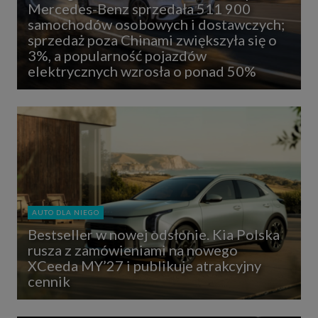
Mercedes-Benz sprzedała 511 900
samochodów osobowych i dostawczych;
sprzedaż poza Chinami zwiększyła się o
3%, a popularność pojazdów
elektrycznych wzrosła o ponad 50%
AUTO DLA NIEGO
Bestseller w nowej odsłonie. Kia Polska
rusza z zamówieniami na nowego
XCeeda MY’27 i publikuje atrakcyjny
cennik