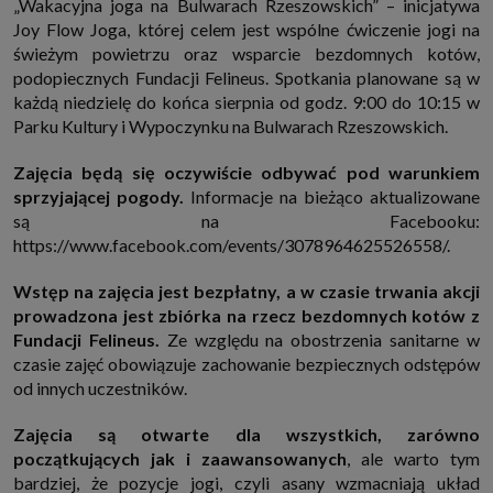
„Wakacyjna joga na Bulwarach Rzeszowskich” – inicjatywa
http://www.sagier.pl/
Joy Flow Joga, której celem jest wspólne ćwiczenie jogi na
Jeżeli wyrazisz zgodę, o którą wyżej prosimy, administratorami Twoich
świeżym powietrzu oraz wsparcie bezdomnych kotów,
danych osobowych będą także nasi Zaufani Partnerzy. Listę Zaufanych
podopiecznych Fundacji Felineus. Spotkania planowane są w
Partnerów możesz sprawdzić w każdym momencie na stronie naszej
polityki prywatności
i tam też zmodyfikować lub cofnąć swoje zgody.
każdą niedzielę do końca sierpnia od godz. 9:00 do 10:15 w
Podstawa i cel przetwarzania
Parku Kultury i Wypoczynku na Bulwarach Rzeszowskich.
Twoje dane przetwarzamy w następujących celach:
Zajęcia będą się oczywiście odbywać pod warunkiem
1. Jeśli zawieramy z Tobą umowę o realizację danej usługi (np. usługi
zapewniającej Ci możliwość zapoznania się z jednym z naszych serwisów
sprzyjającej pogody.
Informacje na bieżąco aktualizowane
w oparciu o treść regulaminu tego serwisu), to możemy przetwarzać
są na Facebooku:
Twoje dane w zakresie niezbędnym do realizacji tej umowy.
https://www.facebook.com/events/3078964625526558/.
2. Zapewnianie bezpieczeństwa usługi (np. sprawdzenie, czy do Twojego
konta nie loguje się nieuprawniona osoba), dokonanie pomiarów
statystycznych, ulepszanie naszych usług i dopasowanie ich do potrzeb i
Wstęp na zajęcia jest bezpłatny, a w czasie trwania akcji
wygody użytkowników (np. personalizowanie treści w usługach), jak
prowadzona jest zbiórka na rzecz bezdomnych kotów z
również prowadzenie marketingu i promocji własnych usług (np. jeśli
interesujesz się motoryzacją i oglądasz artykuły w biznesistyl.pl lub na
Fundacji Felineus.
Ze względu na obostrzenia sanitarne w
innych stronach internetowych, to możemy Ci wyświetlić reklamę
czasie zajęć obowiązuje zachowanie bezpiecznych odstępów
dotyczącą artykułu w serwisie biznesistyl.pl/automoto. Takie
przetwarzanie danych to realizacja naszych prawnie uzasadnionych
od innych uczestników.
interesów.
3. Za Twoją zgodą usługi marketingowe dostarczą Ci nasi Zaufani
Zajęcia są otwarte dla wszystkich, zarówno
Partnerzy oraz my dla podmiotów trzecich. Aby móc pokazać interesujące
początkujących jak i zaawansowanych
, ale warto tym
Cię reklamy (np. produktu, którego możesz potrzebować) reklamodawcy i
ich przedstawiciele chcieliby mieć możliwość przetwarzania Twoich
bardziej, że pozycje jogi, czyli asany wzmacniają układ
danych związanych z odwiedzanymi przez Ciebie stronami