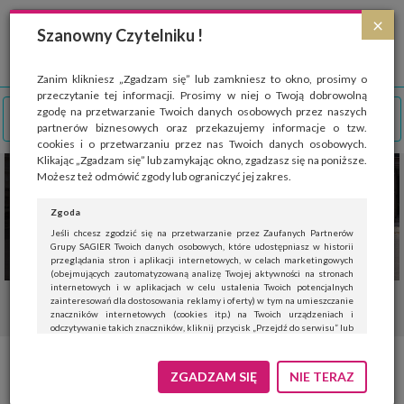
Strona wykorzystuje pliki cookies, które służą głównie do celów statystycznych.
×
Wyrażając zgodę na używanie 'cookies', zezwalasz na zapisanie ich w pamięci
Szanowny Czytelniku !
przeglądarki. Przejdź do
polityki cookies
.
ROZUMIEM
Zanim klikniesz „Zgadzam się” lub zamkniesz to okno, prosimy o
przeczytanie tej informacji. Prosimy w niej o Twoją dobrowolną
zgodę na przetwarzanie Twoich danych osobowych przez naszych
partnerów biznesowych oraz przekazujemy informacje o tzw.
cookies i o przetwarzaniu przez nas Twoich danych osobowych.
Klikając „Zgadzam się” lub zamykając okno, zgadzasz się na poniższe.
Możesz też odmówić zgody lub ograniczyć jej zakres.
Zgoda
Jeśli chcesz zgodzić się na przetwarzanie przez Zaufanych Partnerów
Grupy SAGIER Twoich danych osobowych, które udostępniasz w historii
przeglądania stron i aplikacji internetowych, w celach marketingowych
(obejmujących zautomatyzowaną analizę Twojej aktywności na stronach
internetowych i w aplikacjach w celu ustalenia Twoich potencjalnych
zainteresowań dla dostosowania reklamy i oferty) w tym na umieszczanie
znaczników internetowych (cookies itp.) na Twoich urządzeniach i
odczytywanie takich znaczników, kliknij przycisk „Przejdź do serwisu” lub
zamknij to okno.
Jeśli nie chcesz wyrazić zgody, kliknij „Nie teraz”.
Joga na Bulwarach
ZGADZAM SIĘ
NIE TERAZ
Wyrażenie zgody jest dobrowolne. Możesz edytować zakres zgody, w tym
wycofać ją całkowicie, przechodząc na naszą stronę
polityki prywatności
.