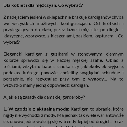
internetowymi. Udzielenie takiej zgody jest dobrowolne, nie musisz jej
Dla kobiet i dla mężczyzn. Co wybrać?
udzielać, nie pozbawi Cię to dostępu do naszych usług. Masz również
możliwość ograniczenia zakresu lub zmiany zgody w dowolnym
momencie.
Z nadejściem jesieni w sklepach nie brakuje kardiganów chyba
we wszystkich możliwych konfiguracjach. Od krótkich i
Twoje dane przetwarzane będą do czasu istnienia podstawy do ich
przetwarzania, czyli w przypadku udzielenia zgody do momentu jej
przylegających do ciała, przez luźne i mięsiste, po długie –
cofnięcia, ograniczenia lub innych działań z Twojej strony ograniczających
klasyczne, wzorzyste, z kieszeniami, paskiem, kapturem… Co
tę zgodę, w przypadku niezbędności danych do wykonania umowy, przez
czas jej wykonywania i ewentualnie okres przedawnienia roszczeń z niej
wybrać?
(zwykle nie więcej niż 3 lata, a maksymalnie 10 lat), a w przypadku, gdy
podstawą przetwarzania danych jest uzasadniony interes administratora,
do czasu zgłoszenia przez Ciebie skutecznego sprzeciwu.
Elegancki kardigan z guzikami w stonowanym, ciemnym
kolorze sprawdzi się w każdej męskiej szafie. Obiad z
Przekazywanie danych
teściami, wizyta u babci, randka czy jakiekolwiek wyjście,
Administratorzy danych mogą powierzać Twoje dane podwykonawcom IT,
księgowym, agencjom marketingowym etc. Zrobią to jedynie na
podczas którego panowie chcieliby wyglądać schludnie i
podstawie umowy o powierzenie przetwarzania danych zobowiązującej
porządnie, nie rezygnując przy tym z wygody… Na to
taki podmiot do odpowiedniego zabezpieczenia danych i niekorzystania z
nich do własnych celów.
wszystko mamy jedną odpowiedź: kardigan.
Cookies
Na naszych stronach używamy znaczników internetowych takich jak pliki
A jakie są zasady dla damskiej garderoby?
np. cookie lub local storage do zbierania i przetwarzania danych
osobowych w celu personalizowania treści i reklam oraz analizowania
1. W zgodzie z aktualną modą:
Kardigan to ubranie, które
ruchu na stronach, aplikacjach i w Internecie. W ten sposób technologię tę
wykorzystują również podmioty z Grupy SAGIER oraz nasi Zaufani
nigdy nie wychodzi z mody. Ma jednak tak wiele wariantów, że
Partnerzy, którzy także chcą dopasowywać reklamy do Twoich preferencji.
sezonowo jedne wpisują się w trendy lepiej od drugich. Teraz
Cookies to dane informatyczne zapisywane w plikach i przechowywane na
Twoim urządzeniu końcowym (tj. twój komputer, tablet, smartphone itp.),