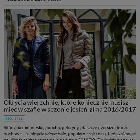
Okrycia wierzchnie, które koniecznie musisz
mieć w szafie w sezonie jesień-zima 2016/2017
MÓJ STYL
Skórzana ramoneska, poncho, peleryny, płaszcze oversize i kurtki
puchowe - te okrycia wierzchnie, popularne rok temu, będą królować
na ulicach także w sezonie jesień-zima 2016/2017. Nic dziwnego, są