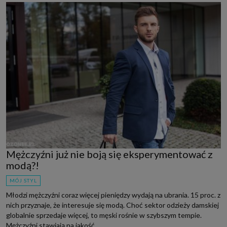
Mężczyźni już nie boją się eksperymentować z
modą?!
MÓJ STYL
Młodzi mężczyźni coraz więcej pieniędzy wydają na ubrania. 15 proc. z
nich przyznaje, że interesuje się modą. Choć sektor odzieży damskiej
globalnie sprzedaje więcej, to męski rośnie w szybszym tempie.
Mężczyźni stawiają na jakość...