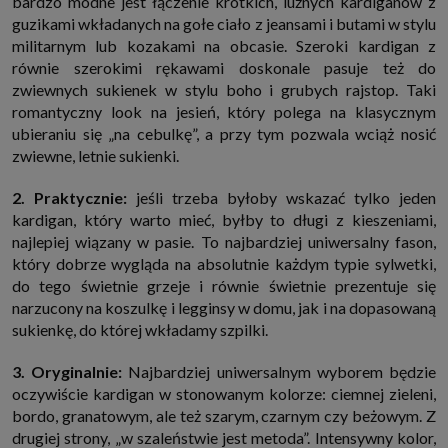
bardzo modne jest łączenie krótkich, luźnych kardiganów z
które przeglądarka wysyła do serwera przy każdorazowym wejściu na
guzikami wkładanych na gołe ciało z jeansami i butami w stylu
stronę z tego urządzenia, podczas gdy odwiedzasz strony w Internecie.
Szczegółową informację na temat plików cookie i ich funkcjonowania
militarnym lub kozakami na obcasie. Szeroki kardigan z
znajdziesz
pod tym linkiem
. Pod tym linkiem znajdziesz także informację
równie szerokimi rękawami doskonale pasuje też do
o tym jak zmienić ustawienia przeglądarki, aby ograniczyć lub wyłączyć
funkcjonowanie plików cookies itp. oraz jak usunąć takie pliki z Twojego
zwiewnych sukienek w stylu boho i grubych rajstop. Taki
urządzenia.
romantyczny look na jesień, który polega na klasycznym
Twoje uprawnienia
ubieraniu się „na cebulkę”, a przy tym pozwala wciąż nosić
Przysługują Ci następujące uprawnienia wobec Twoich danych i ich
zwiewne, letnie sukienki.
przetwarzania przez nas, inne podmioty z Grupy SAGIER i Zaufanych
Partnerów:
2. Praktycznie:
jeśli trzeba byłoby wskazać tylko jeden
1. Jeśli udzieliłeś zgody na przetwarzanie danych możesz ją w każdej
chwili wycofać (cofnięcie zgody oczywiście nie uchyli zgodności z prawem
kardigan, który warto mieć, byłby to długi z kieszeniami,
przetwarzania już dokonanego na jej podstawie);
najlepiej wiązany w pasie. To najbardziej uniwersalny fason,
2. Masz również prawo żądania dostępu do Twoich danych osobowych, ich
który dobrze wygląda na absolutnie każdym typie sylwetki,
sprostowania, usunięcia lub ograniczenia przetwarzania, prawo do
do tego świetnie grzeje i równie świetnie prezentuje się
przeniesienia danych, wyrażenia sprzeciwu wobec przetwarzania danych
oraz prawo do wniesienia skargi do organu nadzorczego, którym w Polsce
narzucony na koszulkę i legginsy w domu, jak i na dopasowaną
jest Prezes Urzędu Ochrony Danych Osobowych.
Pod tym adresem
sukienkę, do której wkładamy szpilki.
znajdziesz dodatkowe informacje dotyczące przetwarzania danych i
Twoich uprawnień.
3. Oryginalnie:
Najbardziej uniwersalnym wyborem będzie
oczywiście kardigan w stonowanym kolorze: ciemnej zieleni,
bordo, granatowym, ale też szarym, czarnym czy beżowym. Z
drugiej strony, „w szaleństwie jest metoda”. Intensywny kolor,