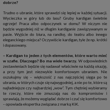
dobrze?
http://www.sagier.pl/
Jeżeli wyrazisz zgodę, o którą wyżej prosimy, administratorami Twoich
Trudno o ubranie, które sprawdzi się lepiej w każdej sytuacji.
danych osobowych będą także nasi Zaufani Partnerzy. Listę Zaufanych
Partnerów możesz sprawdzić w każdym momencie na stronie naszej
Wycieczka w góry lub do lasu? Gruby kardigan świetnie
polityki prywatności
i tam też zmodyfikować lub cofnąć swoje zgody.
ogrzeje! Praca albo odpoczynek w domu? W niczym nie
Podstawa i cel przetwarzania
będzie wygodniej niż w długim kardiganie zawiązywanym w
Twoje dane przetwarzamy w następujących celach:
pasie. Wyjście do biura, na randkę, do teatru albo innego
1. Jeśli zawieramy z Tobą umowę o realizację danej usługi (np. usługi
eleganckiego miejsca? Oczywiście kardigan, tyle że np. krótki
zapewniającej Ci możliwość zapoznania się z jednym z naszych serwisów
i dopasowany.
w oparciu o treść regulaminu tego serwisu), to możemy przetwarzać
Twoje dane w zakresie niezbędnym do realizacji tej umowy.
– Kardigan to jeden z tych elementów, które warto mieć
2. Zapewnianie bezpieczeństwa usługi (np. sprawdzenie, czy do Twojego
konta nie loguje się nieuprawniona osoba), dokonanie pomiarów
w szafie. Dlaczego? Bo ma wiele twarzy.
W odpowiednich
statystycznych, ulepszanie naszych usług i dopasowanie ich do potrzeb i
zestawieniach będzie się nadawał właściwie na każdą okazję,
wygody użytkowników (np. personalizowanie treści w usługach), jak
również prowadzenie marketingu i promocji własnych usług (np. jeśli
a przy tym jest niezwykle komfortowym ubraniem. Nie
interesujesz się motoryzacją i oglądasz artykuły w biznesistyl.pl lub na
oszukujmy się – większość z nas najczęściej sięga po te
innych stronach internetowych, to możemy Ci wyświetlić reklamę
dotyczącą artykułu w serwisie biznesistyl.pl/automoto. Takie
ubrania, w których czuje się najwygodniej, a nie po te, które są
przetwarzanie danych to realizacja naszych prawnie uzasadnionych
najładniejsze czy najbardziej „wow”. Tym chętniej wybieramy
interesów.
te rzeczy, które nie zmuszają nas do kompromisów i
3. Za Twoją zgodą usługi marketingowe dostarczą Ci nasi Zaufani
sprawiają, że możemy wyglądać dobrze i czuć się komfortowo
Partnerzy oraz my dla podmiotów trzecich. Aby móc pokazać interesujące
Cię reklamy (np. produktu, którego możesz potrzebować) reklamodawcy i
– opowiada ekspertka związana z marką KiK.
ich przedstawiciele chcieliby mieć możliwość przetwarzania Twoich
danych związanych z odwiedzanymi przez Ciebie stronami