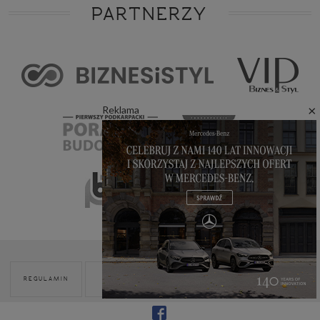
PARTNERZY
×
Reklama
POLITYKA
REGULAMIN
REKLAMA
KONTAKT
COOKIES
Modnie i Zdrowo. Wszelkie prawa zastrzeżone © 2026.