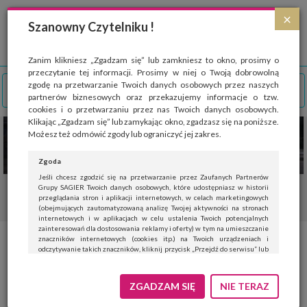
Strona wykorzystuje pliki cookies, które służą głównie do celów statystycznych.
×
Wyrażając zgodę na używanie 'cookies', zezwalasz na zapisanie ich w pamięci
Szanowny Czytelniku !
przeglądarki. Przejdź do
polityki cookies
.
ROZUMIEM
Zanim klikniesz „Zgadzam się” lub zamkniesz to okno, prosimy o
przeczytanie tej informacji. Prosimy w niej o Twoją dobrowolną
zgodę na przetwarzanie Twoich danych osobowych przez naszych
partnerów biznesowych oraz przekazujemy informacje o tzw.
cookies i o przetwarzaniu przez nas Twoich danych osobowych.
Klikając „Zgadzam się” lub zamykając okno, zgadzasz się na poniższe.
Możesz też odmówić zgody lub ograniczyć jej zakres.
Zgoda
Jeśli chcesz zgodzić się na przetwarzanie przez Zaufanych Partnerów
Grupy SAGIER Twoich danych osobowych, które udostępniasz w historii
przeglądania stron i aplikacji internetowych, w celach marketingowych
(obejmujących zautomatyzowaną analizę Twojej aktywności na stronach
internetowych i w aplikacjach w celu ustalenia Twoich potencjalnych
zainteresowań dla dostosowania reklamy i oferty) w tym na umieszczanie
znaczników internetowych (cookies itp.) na Twoich urządzeniach i
Kardigan – ratunek z
odczytywanie takich znaczników, kliknij przycisk „Przejdź do serwisu” lub
zamknij to okno.
ubraniowej opresji
Jeśli nie chcesz wyrazić zgody, kliknij „Nie teraz”.
ZGADZAM SIĘ
NIE TERAZ
Wyrażenie zgody jest dobrowolne. Możesz edytować zakres zgody, w tym
wycofać ją całkowicie, przechodząc na naszą stronę
polityki prywatności
.