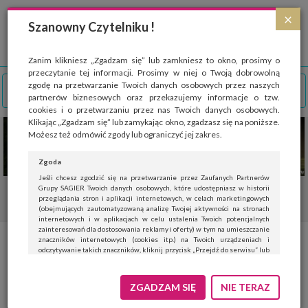
Strona wykorzystuje pliki cookies, które służą głównie do celów statystycznych.
×
Wyrażając zgodę na używanie 'cookies', zezwalasz na zapisanie ich w pamięci
Szanowny Czytelniku !
przeglądarki. Przejdź do
polityki cookies
.
ROZUMIEM
Zanim klikniesz „Zgadzam się” lub zamkniesz to okno, prosimy o
przeczytanie tej informacji. Prosimy w niej o Twoją dobrowolną
zgodę na przetwarzanie Twoich danych osobowych przez naszych
partnerów biznesowych oraz przekazujemy informacje o tzw.
cookies i o przetwarzaniu przez nas Twoich danych osobowych.
Klikając „Zgadzam się” lub zamykając okno, zgadzasz się na poniższe.
Możesz też odmówić zgody lub ograniczyć jej zakres.
Zgoda
Jeśli chcesz zgodzić się na przetwarzanie przez Zaufanych Partnerów
Grupy SAGIER Twoich danych osobowych, które udostępniasz w historii
przeglądania stron i aplikacji internetowych, w celach marketingowych
(obejmujących zautomatyzowaną analizę Twojej aktywności na stronach
internetowych i w aplikacjach w celu ustalenia Twoich potencjalnych
zainteresowań dla dostosowania reklamy i oferty) w tym na umieszczanie
znaczników internetowych (cookies itp.) na Twoich urządzeniach i
Kia zapowiada kolejną limuzynę
odczytywanie takich znaczników, kliknij przycisk „Przejdź do serwisu” lub
zamknij to okno.
Jeśli nie chcesz wyrazić zgody, kliknij „Nie teraz”.
ZGADZAM SIĘ
NIE TERAZ
29 marca 2018
AUTO DLA NIEGO
MĘŻCZYZNA
Wyrażenie zgody jest dobrowolne. Możesz edytować zakres zgody, w tym
wycofać ją całkowicie, przechodząc na naszą stronę
polityki prywatności
.