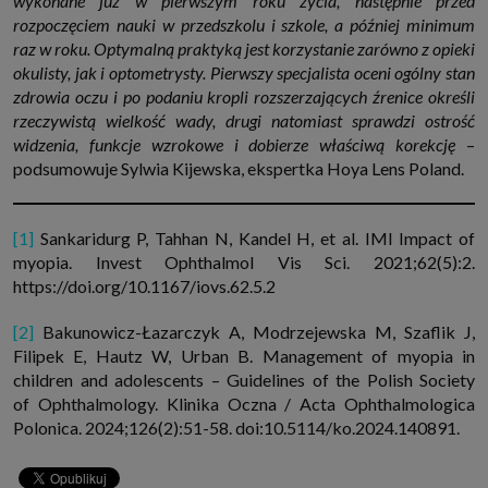
wykonane już w pierwszym roku życia, następnie przed
rozpoczęciem nauki w przedszkolu i szkole, a później minimum
raz w roku. Optymalną praktyką jest korzystanie zarówno z opieki
okulisty, jak i optometrysty. Pierwszy specjalista oceni ogólny stan
zdrowia oczu i po podaniu kropli rozszerzających źrenice określi
rzeczywistą wielkość wady, drugi natomiast sprawdzi ostrość
widzenia, funkcje wzrokowe i dobierze właściwą korekcję
–
podsumowuje Sylwia Kijewska, ekspertka Hoya Lens Poland.
[1]
Sankaridurg P, Tahhan N, Kandel H, et al. IMI Impact of
myopia. Invest Ophthalmol Vis Sci. 2021;62(5):2.
https://doi.org/10.1167/iovs.62.5.2
[2]
Bakunowicz-Łazarczyk A, Modrzejewska M, Szaflik J,
Filipek E, Hautz W, Urban B. Management of myopia in
children and adolescents – Guidelines of the Polish Society
of Ophthalmology. Klinika Oczna / Acta Ophthalmologica
Polonica. 2024;126(2):51-58. doi:10.5114/ko.2024.140891.