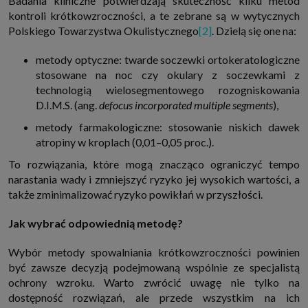
Badania kliniczne potwierdzają skuteczność kilku metod
kontroli krótkowzroczności, a te zebrane są w wytycznych
Polskiego Towarzystwa Okulistycznego
[2]
. Dzielą się one na:
metody optyczne: twarde soczewki ortokeratologiczne
stosowane na noc czy okulary z soczewkami z
technologią wielosegmentowego rozogniskowania
D.I.M.S. (ang.
defocus incorporated multiple segments
),
metody farmakologiczne: stosowanie niskich dawek
atropiny w kroplach (0,01–0,05 proc.).
To rozwiązania, które mogą znacząco ograniczyć tempo
narastania wady i zmniejszyć ryzyko jej wysokich wartości, a
także zminimalizować ryzyko powikłań w przyszłości.
Jak wybrać odpowiednią metodę?
Wybór metody spowalniania krótkowzroczności powinien
być zawsze decyzją podejmowaną wspólnie ze specjalistą
ochrony wzroku. Warto zwrócić uwagę nie tylko na
dostępność rozwiązań, ale przede wszystkim na ich