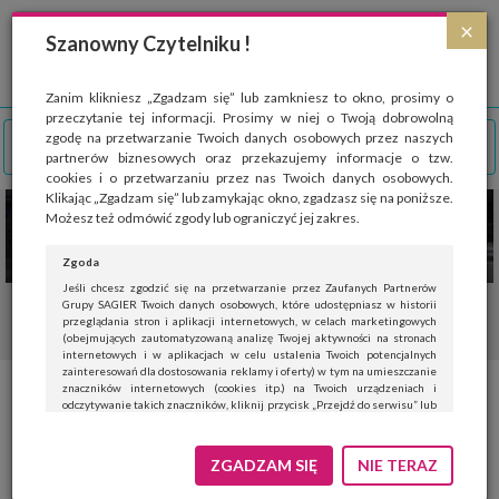
Strona wykorzystuje pliki cookies, które służą głównie do celów statystycznych.
×
Wyrażając zgodę na używanie 'cookies', zezwalasz na zapisanie ich w pamięci
Szanowny Czytelniku !
przeglądarki. Przejdź do
polityki cookies
.
ROZUMIEM
Zanim klikniesz „Zgadzam się” lub zamkniesz to okno, prosimy o
przeczytanie tej informacji. Prosimy w niej o Twoją dobrowolną
zgodę na przetwarzanie Twoich danych osobowych przez naszych
partnerów biznesowych oraz przekazujemy informacje o tzw.
cookies i o przetwarzaniu przez nas Twoich danych osobowych.
Klikając „Zgadzam się” lub zamykając okno, zgadzasz się na poniższe.
Możesz też odmówić zgody lub ograniczyć jej zakres.
Zgoda
Jeśli chcesz zgodzić się na przetwarzanie przez Zaufanych Partnerów
Grupy SAGIER Twoich danych osobowych, które udostępniasz w historii
przeglądania stron i aplikacji internetowych, w celach marketingowych
(obejmujących zautomatyzowaną analizę Twojej aktywności na stronach
internetowych i w aplikacjach w celu ustalenia Twoich potencjalnych
zainteresowań dla dostosowania reklamy i oferty) w tym na umieszczanie
znaczników internetowych (cookies itp.) na Twoich urządzeniach i
Krótkowzroczność u dzieci. Czy
odczytywanie takich znaczników, kliknij przycisk „Przejdź do serwisu” lub
zamknij to okno.
można skutecznie spowolnić jej
Jeśli nie chcesz wyrazić zgody, kliknij „Nie teraz”.
ZGADZAM SIĘ
NIE TERAZ
rozwój?
Wyrażenie zgody jest dobrowolne. Możesz edytować zakres zgody, w tym
wycofać ją całkowicie, przechodząc na naszą stronę
polityki prywatności
.