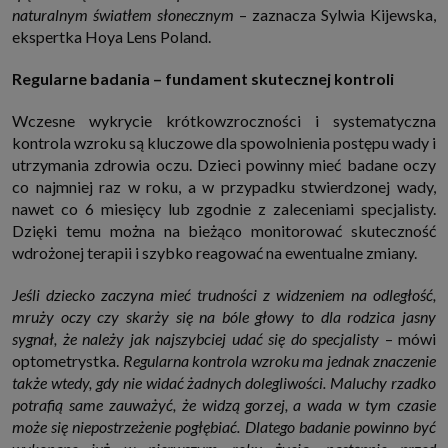
naturalnym światłem
słonecznym
– zaznacza Sylwia Kijewska,
ekspertka Hoya Lens Poland.
Regularne badania – fundament skutecznej kontroli
Wczesne wykrycie krótkowzroczności i systematyczna
kontrola wzroku są kluczowe dla spowolnienia postępu wady i
utrzymania zdrowia oczu. Dzieci powinny mieć badane oczy
co najmniej raz w roku, a w przypadku stwierdzonej wady,
nawet co 6 miesięcy lub zgodnie z zaleceniami specjalisty.
Dzięki temu można na bieżąco monitorować skuteczność
wdrożonej terapii i szybko reagować na ewentualne zmiany.
Jeśli dziecko zaczyna mieć trudności z widzeniem na odległość,
mruży oczy czy skarży się na bóle głowy to dla rodzica jasny
sygnał, że należy jak najszybciej udać się do specjalisty
– mówi
optometrystka.
Regularna kontrola wzroku ma jednak znaczenie
także wtedy, gdy nie widać żadnych dolegliwości. Maluchy rzadko
potrafią same zauważyć, że widzą gorzej, a wada w tym czasie
może się niepostrzeżenie pogłębiać. Dlatego badanie powinno być