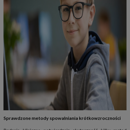
które przeglądarka wysyła do serwera przy każdorazowym wejściu na
stronę z tego urządzenia, podczas gdy odwiedzasz strony w Internecie.
Szczegółową informację na temat plików cookie i ich funkcjonowania
znajdziesz
pod tym linkiem
. Pod tym linkiem znajdziesz także informację
o tym jak zmienić ustawienia przeglądarki, aby ograniczyć lub wyłączyć
funkcjonowanie plików cookies itp. oraz jak usunąć takie pliki z Twojego
urządzenia.
Twoje uprawnienia
Przysługują Ci następujące uprawnienia wobec Twoich danych i ich
przetwarzania przez nas, inne podmioty z Grupy SAGIER i Zaufanych
Partnerów:
1. Jeśli udzieliłeś zgody na przetwarzanie danych możesz ją w każdej
chwili wycofać (cofnięcie zgody oczywiście nie uchyli zgodności z prawem
przetwarzania już dokonanego na jej podstawie);
2. Masz również prawo żądania dostępu do Twoich danych osobowych, ich
sprostowania, usunięcia lub ograniczenia przetwarzania, prawo do
przeniesienia danych, wyrażenia sprzeciwu wobec przetwarzania danych
oraz prawo do wniesienia skargi do organu nadzorczego, którym w Polsce
jest Prezes Urzędu Ochrony Danych Osobowych.
Pod tym adresem
znajdziesz dodatkowe informacje dotyczące przetwarzania danych i
Twoich uprawnień.
Sprawdzone metody spowalniania krótkowzroczności