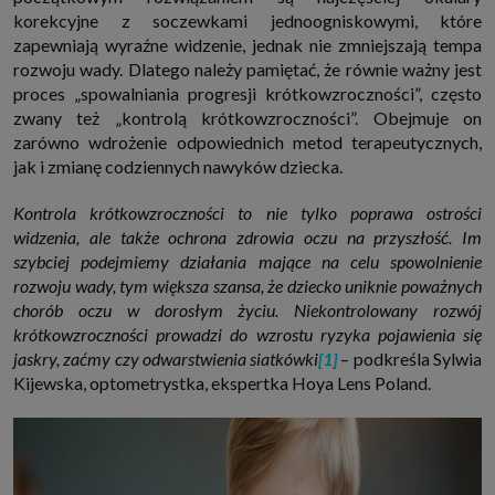
internetowymi. Udzielenie takiej zgody jest dobrowolne, nie musisz jej
korekcyjne z soczewkami jednoogniskowymi, które
udzielać, nie pozbawi Cię to dostępu do naszych usług. Masz również
zapewniają wyraźne widzenie, jednak nie zmniejszają tempa
możliwość ograniczenia zakresu lub zmiany zgody w dowolnym
momencie.
rozwoju wady. Dlatego należy pamiętać, że równie ważny jest
Twoje dane przetwarzane będą do czasu istnienia podstawy do ich
proces „spowalniania progresji krótkowzroczności”, często
przetwarzania, czyli w przypadku udzielenia zgody do momentu jej
zwany też „kontrolą krótkowzroczności”. Obejmuje on
cofnięcia, ograniczenia lub innych działań z Twojej strony ograniczających
zarówno wdrożenie odpowiednich metod terapeutycznych,
tę zgodę, w przypadku niezbędności danych do wykonania umowy, przez
czas jej wykonywania i ewentualnie okres przedawnienia roszczeń z niej
jak i zmianę codziennych nawyków dziecka.
(zwykle nie więcej niż 3 lata, a maksymalnie 10 lat), a w przypadku, gdy
podstawą przetwarzania danych jest uzasadniony interes administratora,
do czasu zgłoszenia przez Ciebie skutecznego sprzeciwu.
Kontrola krótkowzroczności to nie tylko poprawa ostrości
Przekazywanie danych
widzenia, ale także ochrona zdrowia oczu na przyszłość. Im
Administratorzy danych mogą powierzać Twoje dane podwykonawcom IT,
szybciej podejmiemy działania mające na celu spowolnienie
księgowym, agencjom marketingowym etc. Zrobią to jedynie na
rozwoju wady, tym większa szansa, że dziecko uniknie poważnych
podstawie umowy o powierzenie przetwarzania danych zobowiązującej
taki podmiot do odpowiedniego zabezpieczenia danych i niekorzystania z
chorób oczu w dorosłym życiu. Niekontrolowany rozwój
nich do własnych celów.
krótkowzroczności prowadzi do wzrostu ryzyka pojawienia się
Cookies
jaskry, zaćmy czy odwarstwienia siatkówki
[1]
– podkreśla Sylwia
Na naszych stronach używamy znaczników internetowych takich jak pliki
Kijewska, optometrystka, ekspertka Hoya Lens Poland.
np. cookie lub local storage do zbierania i przetwarzania danych
osobowych w celu personalizowania treści i reklam oraz analizowania
ruchu na stronach, aplikacjach i w Internecie. W ten sposób technologię tę
wykorzystują również podmioty z Grupy SAGIER oraz nasi Zaufani
Partnerzy, którzy także chcą dopasowywać reklamy do Twoich preferencji.
Cookies to dane informatyczne zapisywane w plikach i przechowywane na
Twoim urządzeniu końcowym (tj. twój komputer, tablet, smartphone itp.),