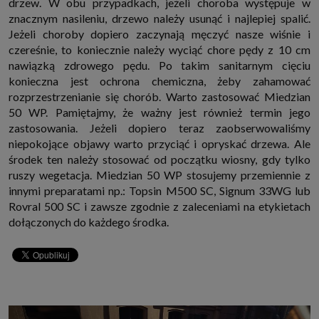
drzew. W obu przypadkach, jeżeli choroba występuje w
które przeglądarka wysyła do serwera przy każdorazowym wejściu na
znacznym nasileniu, drzewo należy usunąć i najlepiej spalić.
stronę z tego urządzenia, podczas gdy odwiedzasz strony w Internecie.
Szczegółową informację na temat plików cookie i ich funkcjonowania
Jeżeli choroby dopiero zaczynają męczyć nasze wiśnie i
znajdziesz
pod tym linkiem
. Pod tym linkiem znajdziesz także informację
czereśnie, to koniecznie należy wyciąć chore pędy z 10 cm
o tym jak zmienić ustawienia przeglądarki, aby ograniczyć lub wyłączyć
funkcjonowanie plików cookies itp. oraz jak usunąć takie pliki z Twojego
nawiązką zdrowego pędu. Po takim sanitarnym cięciu
urządzenia.
konieczna jest ochrona chemiczna, żeby zahamować
Twoje uprawnienia
rozprzestrzenianie się chorób. Warto zastosować Miedzian
Przysługują Ci następujące uprawnienia wobec Twoich danych i ich
50 WP. Pamiętajmy, że ważny jest również termin jego
przetwarzania przez nas, inne podmioty z Grupy SAGIER i Zaufanych
Partnerów:
zastosowania. Jeżeli dopiero teraz zaobserwowaliśmy
niepokojące objawy warto przyciąć i opryskać drzewa. Ale
1. Jeśli udzieliłeś zgody na przetwarzanie danych możesz ją w każdej
chwili wycofać (cofnięcie zgody oczywiście nie uchyli zgodności z prawem
środek ten należy stosować od początku wiosny, gdy tylko
przetwarzania już dokonanego na jej podstawie);
ruszy wegetacja. Miedzian 50 WP stosujemy przemiennie z
2. Masz również prawo żądania dostępu do Twoich danych osobowych, ich
innymi preparatami np.: Topsin M500 SC, Signum 33WG lub
sprostowania, usunięcia lub ograniczenia przetwarzania, prawo do
przeniesienia danych, wyrażenia sprzeciwu wobec przetwarzania danych
Rovral 500 SC i zawsze zgodnie z zaleceniami na etykietach
oraz prawo do wniesienia skargi do organu nadzorczego, którym w Polsce
dołączonych do każdego środka.
jest Prezes Urzędu Ochrony Danych Osobowych.
Pod tym adresem
znajdziesz dodatkowe informacje dotyczące przetwarzania danych i
Twoich uprawnień.