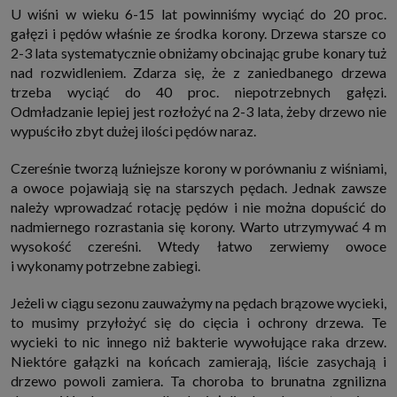
internetowymi. Udzielenie takiej zgody jest dobrowolne, nie musisz jej
U wiśni w wieku 6-15 lat powinniśmy wyciąć do 20 proc.
udzielać, nie pozbawi Cię to dostępu do naszych usług. Masz również
gałęzi i pędów właśnie ze środka korony. Drzewa starsze co
możliwość ograniczenia zakresu lub zmiany zgody w dowolnym
momencie.
2-3 lata systematycznie obniżamy obcinając grube konary tuż
nad rozwidleniem. Zdarza się, że z zaniedbanego drzewa
Twoje dane przetwarzane będą do czasu istnienia podstawy do ich
przetwarzania, czyli w przypadku udzielenia zgody do momentu jej
trzeba wyciąć do 40 proc. niepotrzebnych gałęzi.
cofnięcia, ograniczenia lub innych działań z Twojej strony ograniczających
Odmładzanie lepiej jest rozłożyć na 2-3 lata, żeby drzewo nie
tę zgodę, w przypadku niezbędności danych do wykonania umowy, przez
czas jej wykonywania i ewentualnie okres przedawnienia roszczeń z niej
wypuściło zbyt dużej ilości pędów naraz.
(zwykle nie więcej niż 3 lata, a maksymalnie 10 lat), a w przypadku, gdy
podstawą przetwarzania danych jest uzasadniony interes administratora,
do czasu zgłoszenia przez Ciebie skutecznego sprzeciwu.
Czereśnie tworzą luźniejsze korony w porównaniu z wiśniami,
a owoce pojawiają się na starszych pędach. Jednak zawsze
Przekazywanie danych
należy wprowadzać rotację pędów i nie można dopuścić do
Administratorzy danych mogą powierzać Twoje dane podwykonawcom IT,
księgowym, agencjom marketingowym etc. Zrobią to jedynie na
nadmiernego rozrastania się korony. Warto utrzymywać 4 m
podstawie umowy o powierzenie przetwarzania danych zobowiązującej
wysokość czereśni. Wtedy łatwo zerwiemy owoce
taki podmiot do odpowiedniego zabezpieczenia danych i niekorzystania z
nich do własnych celów.
i wykonamy potrzebne zabiegi.
Cookies
Na naszych stronach używamy znaczników internetowych takich jak pliki
Jeżeli w ciągu sezonu zauważymy na pędach brązowe wycieki,
np. cookie lub local storage do zbierania i przetwarzania danych
to musimy przyłożyć się do cięcia i ochrony drzewa. Te
osobowych w celu personalizowania treści i reklam oraz analizowania
wycieki to nic innego niż bakterie wywołujące raka drzew.
ruchu na stronach, aplikacjach i w Internecie. W ten sposób technologię tę
wykorzystują również podmioty z Grupy SAGIER oraz nasi Zaufani
Niektóre gałązki na końcach zamierają, liście zasychają i
Partnerzy, którzy także chcą dopasowywać reklamy do Twoich preferencji.
drzewo powoli zamiera. Ta choroba to brunatna zgnilizna
Cookies to dane informatyczne zapisywane w plikach i przechowywane na
Twoim urządzeniu końcowym (tj. twój komputer, tablet, smartphone itp.),