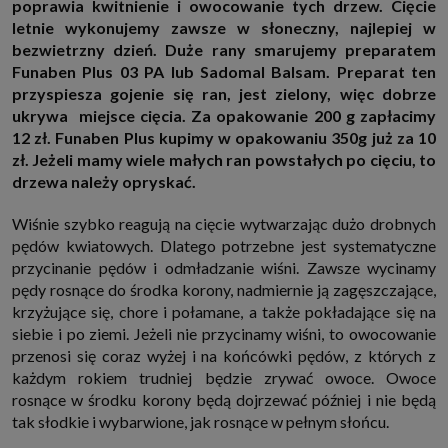
poprawia kwitnienie i owocowanie tych drzew. Cięcie
http://www.sagier.pl/
letnie wykonujemy zawsze w słoneczny, najlepiej w
Jeżeli wyrazisz zgodę, o którą wyżej prosimy, administratorami Twoich
bezwietrzny dzień. Duże rany smarujemy preparatem
danych osobowych będą także nasi Zaufani Partnerzy. Listę Zaufanych
Partnerów możesz sprawdzić w każdym momencie na stronie naszej
Funaben Plus 03 PA lub Sadomal Balsam. Preparat ten
polityki prywatności
i tam też zmodyfikować lub cofnąć swoje zgody.
przyspiesza gojenie się ran, jest zielony, więc dobrze
Podstawa i cel przetwarzania
ukrywa miejsce cięcia. Za opakowanie 200 g zapłacimy
Twoje dane przetwarzamy w następujących celach:
12 zł. Funaben Plus kupimy w opakowaniu 350g już za 10
1. Jeśli zawieramy z Tobą umowę o realizację danej usługi (np. usługi
zł. Jeżeli mamy wiele małych ran powstałych po cięciu, to
zapewniającej Ci możliwość zapoznania się z jednym z naszych serwisów
drzewa należy opryskać.
w oparciu o treść regulaminu tego serwisu), to możemy przetwarzać
Twoje dane w zakresie niezbędnym do realizacji tej umowy.
Wiśnie szybko reagują na cięcie wytwarzając dużo drobnych
2. Zapewnianie bezpieczeństwa usługi (np. sprawdzenie, czy do Twojego
konta nie loguje się nieuprawniona osoba), dokonanie pomiarów
pędów kwiatowych. Dlatego potrzebne jest systematyczne
statystycznych, ulepszanie naszych usług i dopasowanie ich do potrzeb i
przycinanie pędów i odmładzanie wiśni. Zawsze wycinamy
wygody użytkowników (np. personalizowanie treści w usługach), jak
również prowadzenie marketingu i promocji własnych usług (np. jeśli
pędy rosnące do środka korony, nadmiernie ją zagęszczające,
interesujesz się motoryzacją i oglądasz artykuły w biznesistyl.pl lub na
krzyżujące się, chore i połamane, a także pokładające się na
innych stronach internetowych, to możemy Ci wyświetlić reklamę
dotyczącą artykułu w serwisie biznesistyl.pl/automoto. Takie
siebie i po ziemi. Jeżeli nie przycinamy wiśni, to owocowanie
przetwarzanie danych to realizacja naszych prawnie uzasadnionych
przenosi się coraz wyżej i na końcówki pędów, z których z
interesów.
każdym rokiem trudniej będzie zrywać owoce. Owoce
3. Za Twoją zgodą usługi marketingowe dostarczą Ci nasi Zaufani
rosnące w środku korony będą dojrzewać później i nie będą
Partnerzy oraz my dla podmiotów trzecich. Aby móc pokazać interesujące
Cię reklamy (np. produktu, którego możesz potrzebować) reklamodawcy i
tak słodkie i wybarwione, jak rosnące w pełnym słońcu.
ich przedstawiciele chcieliby mieć możliwość przetwarzania Twoich
danych związanych z odwiedzanymi przez Ciebie stronami