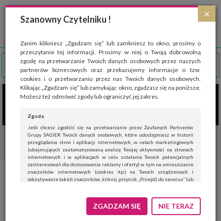
Strona wykorzystuje pliki cookies, które służą głównie do celów statystycznych.
×
Wyrażając zgodę na używanie 'cookies', zezwalasz na zapisanie ich w pamięci
Szanowny Czytelniku !
przeglądarki. Przejdź do
polityki cookies
.
ROZUMIEM
Zanim klikniesz „Zgadzam się” lub zamkniesz to okno, prosimy o
przeczytanie tej informacji. Prosimy w niej o Twoją dobrowolną
zgodę na przetwarzanie Twoich danych osobowych przez naszych
partnerów biznesowych oraz przekazujemy informacje o tzw.
cookies i o przetwarzaniu przez nas Twoich danych osobowych.
Klikając „Zgadzam się” lub zamykając okno, zgadzasz się na poniższe.
Możesz też odmówić zgody lub ograniczyć jej zakres.
Zgoda
Jeśli chcesz zgodzić się na przetwarzanie przez Zaufanych Partnerów
Grupy SAGIER Twoich danych osobowych, które udostępniasz w historii
przeglądania stron i aplikacji internetowych, w celach marketingowych
(obejmujących zautomatyzowaną analizę Twojej aktywności na stronach
internetowych i w aplikacjach w celu ustalenia Twoich potencjalnych
zainteresowań dla dostosowania reklamy i oferty) w tym na umieszczanie
znaczników internetowych (cookies itp.) na Twoich urządzeniach i
Letnie cięcie drzew pestkowych
odczytywanie takich znaczników, kliknij przycisk „Przejdź do serwisu” lub
zamknij to okno.
Jeśli nie chcesz wyrazić zgody, kliknij „Nie teraz”.
ZGADZAM SIĘ
NIE TERAZ
21 lipca 2017
|
Jadwiga
DOM
DOM I OGRÓD
Wyrażenie zgody jest dobrowolne. Możesz edytować zakres zgody, w tym
wycofać ją całkowicie, przechodząc na naszą stronę
polityki prywatności
.