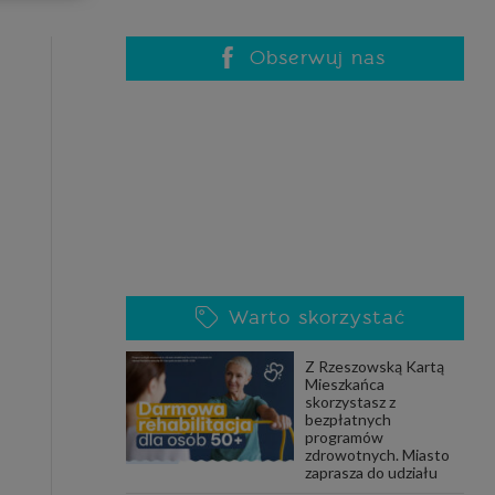
celach
rzanie
ile nie
Obserwuj nas
 SAGIER
 takich
GIER, w
adto, w
gą być
Warto skorzystać
że nasi
Z Rzeszowską Kartą
olityki
Mieszkańca
skorzystasz z
bezpłatnych
programów
zdrowotnych. Miasto
nia się
zaprasza do udziału
 dane w