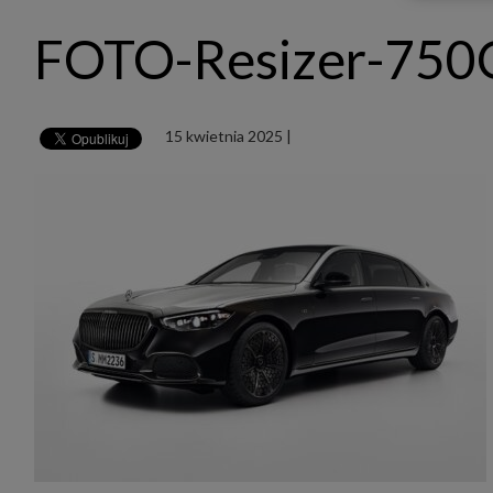
udost
marke
FOTO-Resizer-75
takie 
zdecyd
będą r
plików
Admin
15 kwietnia 2025
|
Admini
której
świet
równie
PODMI
http:/
http:/
https:
http:/
Jeżeli
Zaufan
prywat
Podst
Twoje 
1. Jeś
z jedn