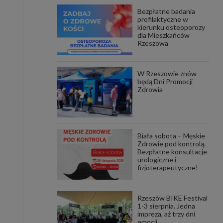
Bezpłatne badania
awniona
profilaktyczne w
 wygody
kierunku osteoporozy
omocji
dla Mieszkańców
tronach
Rzeszowa
. Takie
ch. Aby
 i ich
W Rzeszowie znów
 przez
będą Dni Promocji
pozbawi
Zdrowia
owolnym
ielenia
godę, w
 okres
Biała sobota – Męskie
ku, gdy
Zdrowie pod kontrolą.
 Ciebie
Bezpłatne konsultacje
urologiczne i
fizjoterapeutyczne!
encjom
danych
łasnych
Rzeszów BIKE Festival
1-3 sierpnia. Jedna
impreza, aż trzy dni
age do
emocji