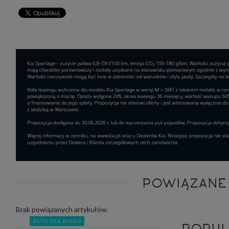
zakres
2. Zap
osoba)
użytk
własny
intern
przetw
3. Za 
móc p
przed
Ciebie
Cię to
momen
Twoje 
zgody 
przyp
przeda
podsta
skutec
Przek
Admin
POWIĄZANE
marke
zobowi
celów.
Brak powiązanych artykułów.
Cooki
AUTO DLA NIEGO
POPU
Na na