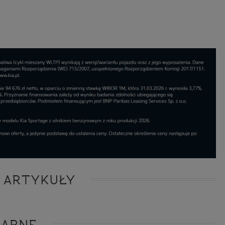
ie niezbędnym do realizacji tej umowy.
ewnianie bezpieczeństwa usługi (np. sprawdzenie, czy do Twojego konta nie loguje się nieupr
, dokonanie pomiarów statystycznych, ulepszanie naszych usług i dopasowanie ich do potrzeb i
owników (np. personalizowanie treści w usługach), jak również prowadzenie marketingu i pr
ch usług (np. jeśli interesujesz się motoryzacją i oglądasz artykuły w biznesistyl.pl lub na innych s
etowych, to możemy Ci wyświetlić reklamę dotyczącą artykułu w serwisie biznesistyl.pl/automoto
arzanie danych to realizacja naszych prawnie uzasadnionych interesów.
Twoją zgodą usługi marketingowe dostarczą Ci nasi Zaufani Partnerzy oraz my dla podmiotów trzeci
okazać interesujące Cię reklamy (np. produktu, którego możesz potrzebować) reklamodawcy
stawiciele chcieliby mieć możliwość przetwarzania Twoich danych związanych z odwiedzanymi
 stronami internetowymi. Udzielenie takiej zgody jest dobrowolne, nie musisz jej udzielać, nie 
 dostępu do naszych usług. Masz również możliwość ograniczenia zakresu lub zmiany zgody w d
cie.
dane przetwarzane będą do czasu istnienia podstawy do ich przetwarzania, czyli w przypadku udz
do momentu jej cofnięcia, ograniczenia lub innych działań z Twojej strony ograniczających tę z
adku niezbędności danych do wykonania umowy, przez czas jej wykonywania i ewentualnie
wnienia roszczeń z niej (zwykle nie więcej niż 3 lata, a maksymalnie 10 lat), a w przypad
wą przetwarzania danych jest uzasadniony interes administratora, do czasu zgłoszenia przez
znego sprzeciwu.
azywanie danych
istratorzy danych mogą powierzać Twoje dane podwykonawcom IT, księgowym, ag
 ARTYKUŁY
tingowym etc. Zrobią to jedynie na podstawie umowy o powierzenie przetwarzania 
ązującej taki podmiot do odpowiedniego zabezpieczenia danych i niekorzystania z nich do w
es
LARNE
szych stronach używamy znaczników internetowych takich jak pliki np. cookie lub local stor