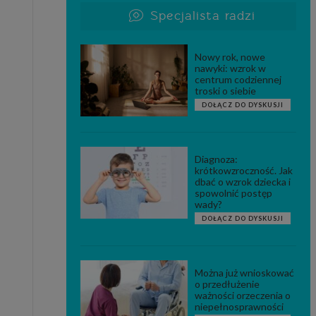
Specjalista radzi
Nowy rok, nowe
nawyki: wzrok w
centrum codziennej
troski o siebie
DOŁĄCZ DO DYSKUSJI
Diagnoza:
krótkowzroczność. Jak
dbać o wzrok dziecka i
spowolnić postęp
wady?
DOŁĄCZ DO DYSKUSJI
Można już wnioskować
o przedłużenie
ważności orzeczenia o
niepełnosprawności