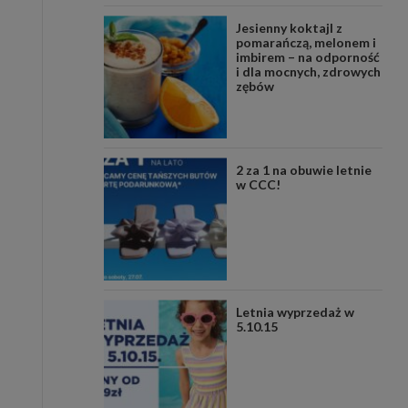
Jesienny koktajl z
pomarańczą, melonem i
imbirem – na odporność
i dla mocnych, zdrowych
zębów
2 za 1 na obuwie letnie
w CCC!
Letnia wyprzedaż w
5.10.15