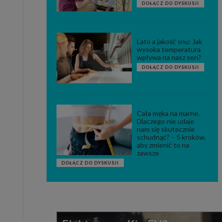
DOŁĄCZ DO DYSKUSJI
Lato a jakość snu: Jak
wysoka temperatura
wpływa na nasz sen?
DOŁĄCZ DO DYSKUSJI
Cała męka na marne.
Dlaczego nie udaje
nam się skutecznie
schudnąć? – 5 kroków,
aby zmienić to na
zawsze
DOŁĄCZ DO DYSKUSJI