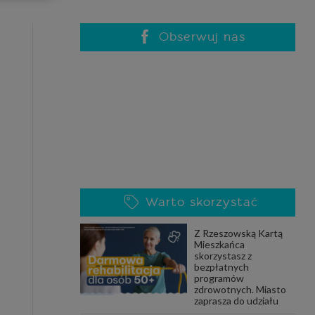
celach
rzanie
ile nie
Obserwuj nas
 SAGIER
 takich
GIER, w
adto, w
gą być
Warto skorzystać
że nasi
Z Rzeszowską Kartą
olityki
Mieszkańca
skorzystasz z
bezpłatnych
programów
zdrowotnych. Miasto
nia się
zaprasza do udziału
 dane w