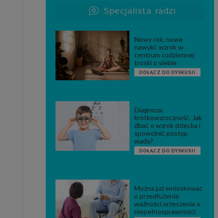
Specjalista radzi
Nowy rok, nowe
nawyki: wzrok w
centrum codziennej
troski o siebie
DOŁĄCZ DO DYSKUSJI
Diagnoza:
krótkowzroczność. Jak
dbać o wzrok dziecka i
spowolnić postęp
wady?
DOŁĄCZ DO DYSKUSJI
Można już wnioskować
o przedłużenie
ważności orzeczenia o
niepełnosprawności