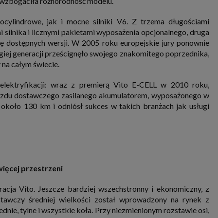
 wzbogaciła różnorodność modelu.
cylindrowe, jak i mocne silniki V6. Z trzema długościami
silnika i licznymi pakietami wyposażenia opcjonalnego, druga
 dostępnych wersji. W 2005 roku europejskie jury ponownie
rugiej generacji prześcignęło swojego znakomitego poprzednika,
na całym świecie.
elektryfikacji: wraz z premierą Vito E-CELL w 2010 roku,
azdu dostawczego zasilanego akumulatorem, wyposażonego w
około 130 km i odniósł sukces w takich branżach jak usługi
więcej przestrzeni
cja Vito. Jeszcze bardziej wszechstronny i ekonomiczny, z
tawczy średniej wielkości został wprowadzony na rynek z
ie, tylne i wszystkie koła. Przy niezmienionym rozstawie osi,