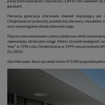
poręcznym wymiarom i wysokości 1,89 m Vito nadawał się 
garażach.
Pierwsza generacja oferowała również imponujący jak 
Obejmował on poduszkę powietrzną kierowcy, niezależne za
oraz wspomaganie układu kierowniczego.
Poprzecznie montowane czterocylindrowe silniki wysokopręż
zapewniając atrakcyjne osiągi. Klienci docenili wydajność, so
Year” w 1996 roku. Modernizacja w 1999 roku przyniosła lifti
Do 2003 r
oku Mercedes-Benz sprzedał około 473 000 pojazdów pierws