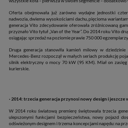
wszystkie koła – pierwsza w swoim segmencie – dodatkowo
Oferta obejmowała już zarówno wydajne jednostki cztero
nadwozia, dwiema wysokościami dachu, pięcioma wariantami 
generacja Vito zdecydowanie oferowała zróżnicowaną gamę
przyznało Vito tytuł „Van of the Year”. Do 2014 roku Vito d
osiągając sprzedaż na poziomie prawie 750 000 egzemplarzy 
Druga generacja stanowiła kamień milowy w dziedzinie 
Mercedes-Benz rozpoczął w małych seriach produkcję poj
silnik elektryczny o mocy 70 kW (95 KM). Miał on zasięg 
kurierskie.
· 2014: trzecia generacja przynosi nowy design i jeszcze 
W 2014 roku światową premierę świętowała trzecia genera
ulepszonymi funkcjami bezpieczeństwa, nowy pojazd dos
odświeżonym designem i trzema koncepcjami napędu: na przedn