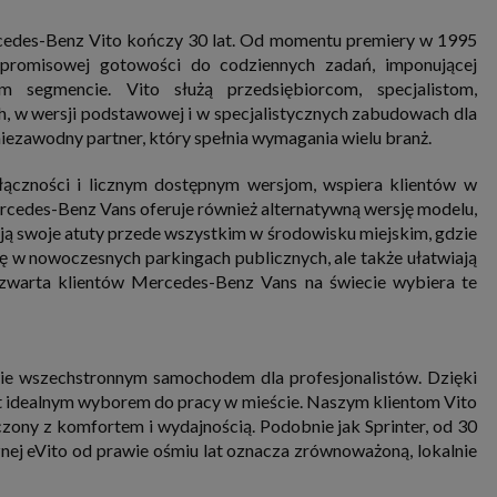
nia i przetwarzania danych osobowych w celu personalizowania treści i reklam oraz analizowania r
ch, aplikacjach i w Internecie. W ten sposób technologię tę wykorzystują również podmioty 
ercedes-Benz Vito kończy 30 lat. Od momentu premiery w 1995
 oraz nasi Zaufani Partnerzy, którzy także chcą dopasowywać reklamy do Twoich preferencji. Coo
nformatyczne zapisywane w plikach i przechowywane na Twoim urządzeniu końcowym (tj. twój ko
mpromisowej gotowości do codziennych zadań, imponującej
, smartphone itp.), które przeglądarka wysyła do serwera przy każdorazowym wejściu na stronę
m segmencie. Vito służą przedsiębiorcom, specjalistom,
enia, podczas gdy odwiedzasz strony w Internecie. Szczegółową informację na temat plików cooki
jonowania znajdziesz
pod tym linkiem
. Pod tym linkiem znajdziesz także informację o tym jak 
, w wersji podstawowej i w specjalistycznych zabudowach dla
enia przeglądarki, aby ograniczyć lub wyłączyć funkcjonowanie plików cookies itp. oraz jak usuną
ezawodny partner, który spełnia wymagania wielu branż.
z Twojego urządzenia.
 uprawnienia
ączności i licznym dostępnym wersjom, wspiera klientów w
ugują Ci następujące uprawnienia wobec Twoich danych i ich przetwarzania przez nas, inne pod
rcedes-Benz Vans oferuje również alternatywną wersję modelu,
SAGIER i Zaufanych Partnerów:
ują swoje atuty przede wszystkim w środowisku miejskim, gdzie
li udzieliłeś zgody na przetwarzanie danych możesz ją w każdej chwili wycofać (cofnięcie zgody ocz
hyli zgodności z prawem przetwarzania już dokonanego na jej podstawie);
ę w nowoczesnych parkingach publicznych, ale także ułatwiają
 czwarta klientów Mercedes-Benz Vans na świecie wybiera te
sz również prawo żądania dostępu do Twoich danych osobowych, ich sprostowania, usunięc
czenia przetwarzania, prawo do przeniesienia danych, wyrażenia sprzeciwu wobec przetwarzania
rawo do wniesienia skargi do organu nadzorczego, którym w Polsce jest Prezes Urzędu Ochrony
wych.
Pod tym adresem
znajdziesz dodatkowe informacje dotyczące przetwarzania danych i 
nień.
iwie wszechstronnym samochodem dla profesjonalistów. Dzięki
 idealnym wyborem do pracy w mieście. Naszym klientom Vito
czony z komfortem i wydajnością. Podobnie jak Sprinter, od 30
znej eVito od prawie ośmiu lat oznacza zrównoważoną, lokalnie