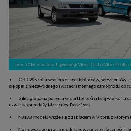
zakres
2. Zap
osoba)
użytk
własny
intern
przetw
3. Za 
móc p
przed
Ciebie
Cię to
momen
Foto: 30 lat Vito; Vito 1. generacji; Vito E-CELL; eVito / Źródł
Twoje 
zgody 
przyp
• Od 1995 roku wspiera przedsiębiorców, serwisantów, służ
przeda
podsta
się opinią niezawodnego i wszechstronnego samochodu dost
skutec
Przek
• Silna globalna pozycja w portfolio: średniej wielkości 
Admin
czwartą sprzedaży Mercedes-Benz Vans
marke
zobowi
celów.
• Nazwa modelu wiąże się z zakładem w Vitorii, z którym M
Cooki
• Najnowsza generacja modeli: nowy poziom łączności i 
Na na