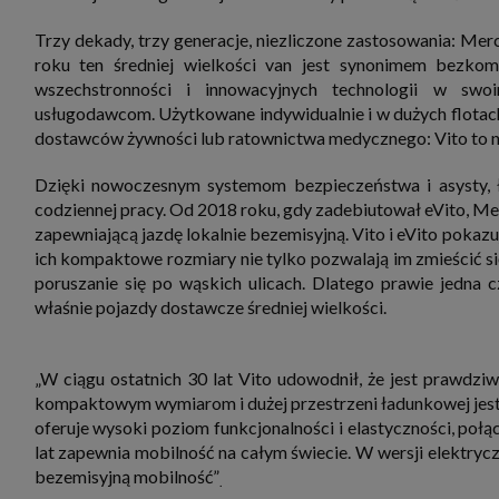
zbiera
strona
Trzy dekady, trzy generacje, niezliczone zastosowania: M
SAGIER
dane i
roku ten średniej wielkości van jest synonimem bezko
tablet
wszechstronności i innowacyjnych technologii w swoi
urządz
funkc
usługodawcom. Użytkowane indywidualnie i w dużych flotach
ustawi
dostawców żywności lub ratownictwa medycznego: Vito to ni
pliki 
Twoje
Dzięki nowoczesnym systemom bezpieczeństwa i asysty, ł
Przysł
codziennej pracy. Od 2018 roku, gdy zadebiutował eVito, Me
Grupy 
zapewniającą jazdę lokalnie bezemisyjną. Vito i eVito pokaz
1. Jeś
nie uc
ich kompaktowe rozmiary nie tylko pozwalają im zmieścić si
poruszanie się po wąskich ulicach. Dlatego prawie jedna
2. Ma
ograni
właśnie pojazdy dostawcze średniej wielkości.
oraz p
Osobo
upraw
„W ciągu ostatnich 30 lat Vito udowodnił, że jest prawdz
kompaktowym wymiarom i dużej przestrzeni ładunkowej jest
oferuje wysoki poziom funkcjonalności i elastyczności, połą
lat zapewnia mobilność na całym świecie. W wersji elektryc
bezemisyjną mobilność”
.