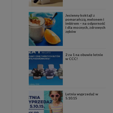
Jesienny koktajl z
pomarańczą, melonem i
imbirem – na odporność
i dla mocnych, zdrowych
zębów
2 za 1 na obuwie letnie
w CCC!
Letnia wyprzedaż w
5.10.15