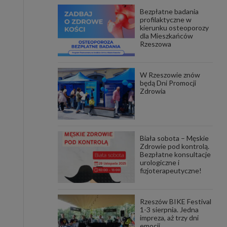
Bezpłatne badania
awniona
profilaktyczne w
 wygody
kierunku osteoporozy
omocji
dla Mieszkańców
tronach
Rzeszowa
. Takie
ch. Aby
 i ich
W Rzeszowie znów
 przez
będą Dni Promocji
pozbawi
Zdrowia
owolnym
ielenia
godę, w
 okres
Biała sobota – Męskie
ku, gdy
Zdrowie pod kontrolą.
 Ciebie
Bezpłatne konsultacje
urologiczne i
fizjoterapeutyczne!
encjom
danych
łasnych
Rzeszów BIKE Festival
1-3 sierpnia. Jedna
impreza, aż trzy dni
age do
emocji