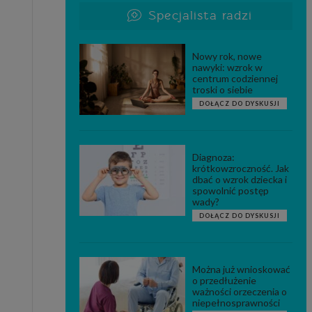
Specjalista radzi
Nowy rok, nowe
nawyki: wzrok w
centrum codziennej
troski o siebie
DOŁĄCZ DO DYSKUSJI
Diagnoza:
krótkowzroczność. Jak
dbać o wzrok dziecka i
spowolnić postęp
wady?
DOŁĄCZ DO DYSKUSJI
Można już wnioskować
o przedłużenie
ważności orzeczenia o
niepełnosprawności