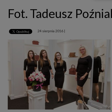
udost
marke
Fot. Tadeusz Poźnia
takie 
zdecyd
będą r
plików
Admin
24 sierpnia 2016
|
Admini
której
świet
równie
PODMI
http:/
http:/
https:
http:/
Jeżeli
Zaufan
prywat
Podst
Twoje 
1. Jeś
z jedn