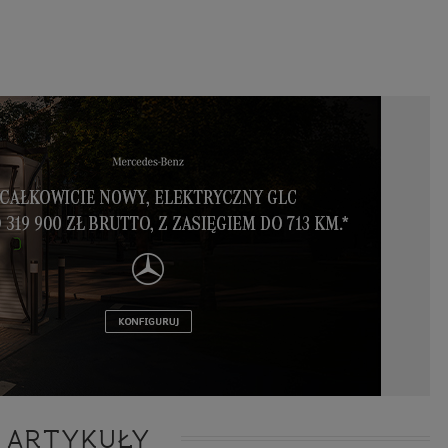
ie niezbędnym do realizacji tej umowy.
ewnianie bezpieczeństwa usługi (np. sprawdzenie, czy do Twojego konta nie loguje się nieupr
, dokonanie pomiarów statystycznych, ulepszanie naszych usług i dopasowanie ich do potrzeb i
owników (np. personalizowanie treści w usługach), jak również prowadzenie marketingu i pr
ch usług (np. jeśli interesujesz się motoryzacją i oglądasz artykuły w biznesistyl.pl lub na innych s
etowych, to możemy Ci wyświetlić reklamę dotyczącą artykułu w serwisie biznesistyl.pl/automoto
arzanie danych to realizacja naszych prawnie uzasadnionych interesów.
Twoją zgodą usługi marketingowe dostarczą Ci nasi Zaufani Partnerzy oraz my dla podmiotów trzeci
okazać interesujące Cię reklamy (np. produktu, którego możesz potrzebować) reklamodawcy
stawiciele chcieliby mieć możliwość przetwarzania Twoich danych związanych z odwiedzanymi
 stronami internetowymi. Udzielenie takiej zgody jest dobrowolne, nie musisz jej udzielać, nie 
 dostępu do naszych usług. Masz również możliwość ograniczenia zakresu lub zmiany zgody w d
cie.
dane przetwarzane będą do czasu istnienia podstawy do ich przetwarzania, czyli w przypadku udz
do momentu jej cofnięcia, ograniczenia lub innych działań z Twojej strony ograniczających tę z
adku niezbędności danych do wykonania umowy, przez czas jej wykonywania i ewentualnie
wnienia roszczeń z niej (zwykle nie więcej niż 3 lata, a maksymalnie 10 lat), a w przypad
wą przetwarzania danych jest uzasadniony interes administratora, do czasu zgłoszenia przez
znego sprzeciwu.
azywanie danych
istratorzy danych mogą powierzać Twoje dane podwykonawcom IT, księgowym, ag
tingowym etc. Zrobią to jedynie na podstawie umowy o powierzenie przetwarzania 
ązującej taki podmiot do odpowiedniego zabezpieczenia danych i niekorzystania z nich do w
es
 ARTYKUŁY
szych stronach używamy znaczników internetowych takich jak pliki np. cookie lub local stor