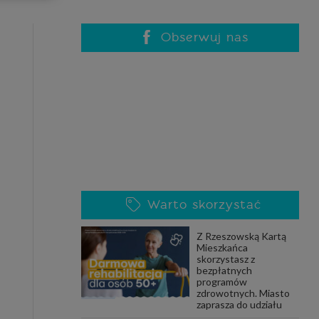
celach
rzanie
ile nie
Obserwuj nas
 SAGIER
 takich
GIER, w
adto, w
gą być
Warto skorzystać
że nasi
Z Rzeszowską Kartą
olityki
Mieszkańca
skorzystasz z
bezpłatnych
programów
zdrowotnych. Miasto
nia się
zaprasza do udziału
 dane w