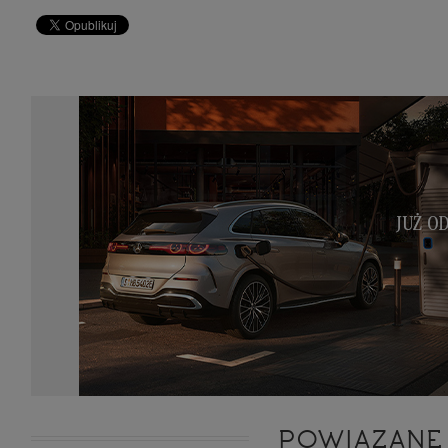
zakres
2. Zap
osoba)
użytk
własny
intern
przetw
3. Za 
móc p
przed
Ciebie
Cię to
momen
Twoje 
zgody 
przyp
przeda
podsta
skutec
Przek
Admin
marke
zobowi
celów.
Cooki
POWIĄZANE
Na na