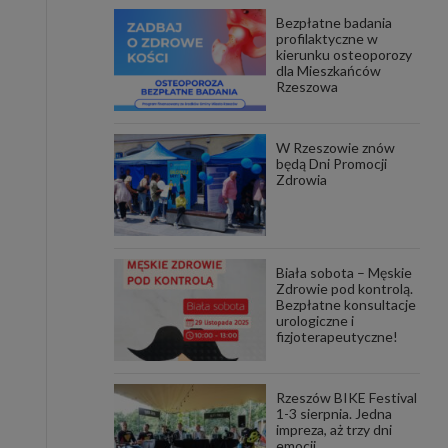
Bezpłatne badania
awniona
profilaktyczne w
 wygody
kierunku osteoporozy
omocji
dla Mieszkańców
tronach
Rzeszowa
. Takie
ch. Aby
 i ich
W Rzeszowie znów
 przez
będą Dni Promocji
pozbawi
Zdrowia
owolnym
ielenia
godę, w
 okres
Biała sobota – Męskie
ku, gdy
Zdrowie pod kontrolą.
 Ciebie
Bezpłatne konsultacje
urologiczne i
fizjoterapeutyczne!
encjom
danych
łasnych
Rzeszów BIKE Festival
1-3 sierpnia. Jedna
impreza, aż trzy dni
age do
emocji