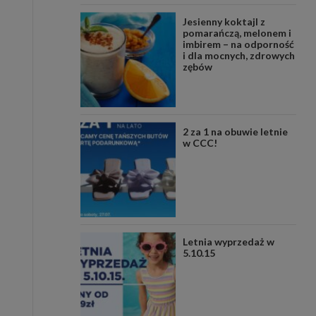
Jesienny koktajl z
pomarańczą, melonem i
imbirem – na odporność
i dla mocnych, zdrowych
zębów
2 za 1 na obuwie letnie
w CCC!
Letnia wyprzedaż w
5.10.15