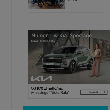
uchu na
z Grupy
kies to
mputer,
 z tego
e i ich
zmienić
ć takie
mioty z
ywiście
ia lub
 danych
 Danych
Twoich