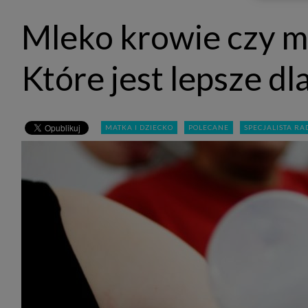
udost
marke
Mleko krowie czy 
takie 
zdecyd
będą r
plików
Które jest lepsze dl
Admin
Admini
której
świet
równie
MATKA I DZIECKO
POLECANE
SPECJALISTA RA
PODMI
http:/
http:/
https:
http:/
Jeżeli
Zaufan
prywat
Podst
Twoje 
1. Jeś
z jedn