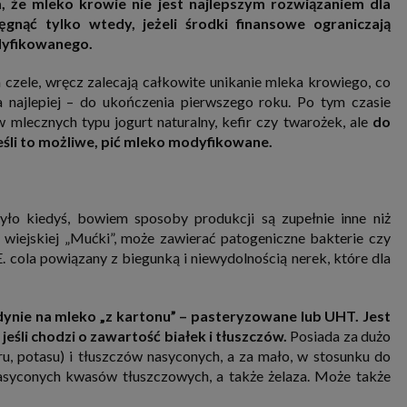
, że mleko krowie nie jest najlepszym rozwiązaniem dla
nia i przetwarzania danych osobowych w celu personalizowania treści i reklam oraz analizowania r
ch, aplikacjach i w Internecie. W ten sposób technologię tę wykorzystują również podmioty 
ęgnąć tylko wtedy, jeżeli środki finansowe ograniczają
 oraz nasi Zaufani Partnerzy, którzy także chcą dopasowywać reklamy do Twoich preferencji. Coo
yfikowanego.
nformatyczne zapisywane w plikach i przechowywane na Twoim urządzeniu końcowym (tj. twój ko
, smartphone itp.), które przeglądarka wysyła do serwera przy każdorazowym wejściu na stronę
enia, podczas gdy odwiedzasz strony w Internecie. Szczegółową informację na temat plików cooki
czele, wręcz zalecają całkowite unikanie mleka krowiego, co
jonowania znajdziesz
pod tym linkiem
. Pod tym linkiem znajdziesz także informację o tym jak 
a najlepiej – do ukończenia pierwszego roku. Po tym czasie
enia przeglądarki, aby ograniczyć lub wyłączyć funkcjonowanie plików cookies itp. oraz jak usuną
z Twojego urządzenia.
mlecznych typu jogurt naturalny, kefir czy twarożek, ale
do
 uprawnienia
eśli to możliwe, pić mleko modyfikowane.
ugują Ci następujące uprawnienia wobec Twoich danych i ich przetwarzania przez nas, inne pod
SAGIER i Zaufanych Partnerów:
li udzieliłeś zgody na przetwarzanie danych możesz ją w każdej chwili wycofać (cofnięcie zgody ocz
hyli zgodności z prawem przetwarzania już dokonanego na jej podstawie);
było kiedyś, bowiem sposoby produkcji są zupełnie inne niż
sz również prawo żądania dostępu do Twoich danych osobowych, ich sprostowania, usunięc
 wiejskiej „Mućki”, może zawierać patogeniczne bakterie czy
czenia przetwarzania, prawo do przeniesienia danych, wyrażenia sprzeciwu wobec przetwarzania
cola powiązany z biegunką i niewydolnością nerek, które dla
rawo do wniesienia skargi do organu nadzorczego, którym w Polsce jest Prezes Urzędu Ochrony
wych.
Pod tym adresem
znajdziesz dodatkowe informacje dotyczące przetwarzania danych i 
nień.
edynie na mleko „z kartonu” – pasteryzowane lub UHT. Jest
eśli chodzi o zawartość białek i tłuszczów.
Posiada za dużo
ru, potasu) i tłuszczów nasyconych, a za mało, w stosunku do
nasyconych kwasów tłuszczowych, a także żelaza. Może także