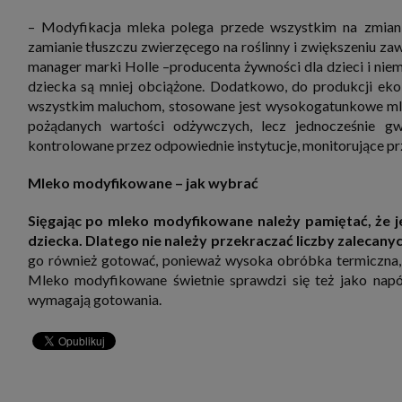
– Modyfikacja mleka polega przede wszystkim na zmiani
zamianie tłuszczu zwierzęcego na roślinny i zwiększeniu za
manager marki Holle –producenta żywności dla dzieci i niemo
dziecka są mniej obciążone. Dodatkowo, do produkcji ek
wszystkim maluchom, stosowane jest wysokogatunkowe mlek
pożądanych wartości odżywczych, lecz jednocześnie gw
kontrolowane przez odpowiednie instytucje, monitorujące pr
Mleko modyfikowane – jak wybrać
Sięgając po mleko modyfikowane należy pamiętać, że j
dziecka. Dlatego nie należy przekraczać liczby zalecan
go również gotować, ponieważ wysoka obróbka termiczna, ni
Mleko modyfikowane świetnie sprawdzi się też jako napój
wymagają gotowania.