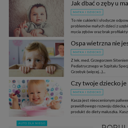
Jak dbać o zęby u ma
MATKA I DZIECKO
To nie cukierki i słodycze odpow
problemów małych dzieci z uzę
mycia zębów oraz brak profilaktyk
Ospa wietrzna nie je
MATKA I DZIECKO
Z lek. med. Grzegorzem Siteniem
Pediatrycznego w Szpitalu Spe
Grzebyk (więcej…)...
Czy twoje dziecko je
MATKA I DZIECKO
Kasza jest nieocenionym paliwe
prawidłowego rozwoju dziecka, d
produkt do diety maluszka. Kasze
AUTO DLA NIEGO
POPU