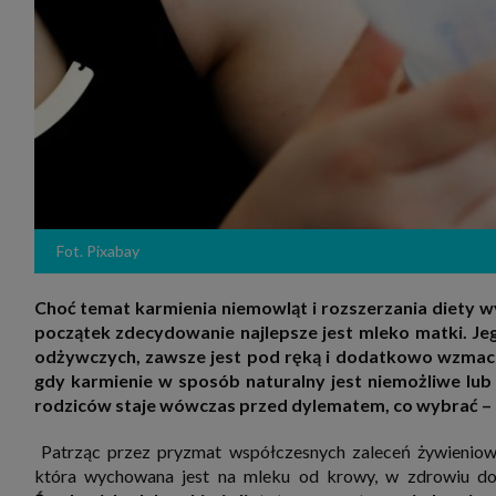
zakres
2. Zap
osoba)
użytk
własny
intern
przetw
3. Za 
móc p
przed
Ciebie
Cię to
momen
Fot. Pixabay
Twoje 
zgody 
przyp
przeda
Choć temat karmienia niemowląt i rozszerzania diety w
podsta
początek zdecydowanie najlepsze jest mleko matki. Je
skutec
odżywczych, zawsze jest pod ręką i dodatkowo wzmacn
Przek
gdy karmienie w sposób naturalny jest niemożliwe l
Admin
rodziców staje wówczas przed dylematem, co wybrać –
marke
zobowi
celów.
Patrząc przez pryzmat współczesnych zaleceń żywieniowy
Cooki
która wychowana jest na mleku od krowy, w zdrowiu do
Na na