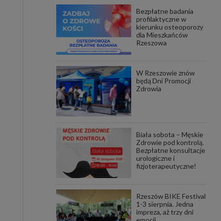
Bezpłatne badania
awniona
profilaktyczne w
 wygody
kierunku osteoporozy
omocji
dla Mieszkańców
tronach
Rzeszowa
. Takie
ch. Aby
 i ich
W Rzeszowie znów
 przez
będą Dni Promocji
pozbawi
Zdrowia
owolnym
ielenia
godę, w
 okres
Biała sobota – Męskie
ku, gdy
Zdrowie pod kontrolą.
 Ciebie
Bezpłatne konsultacje
urologiczne i
fizjoterapeutyczne!
encjom
danych
łasnych
Rzeszów BIKE Festival
1-3 sierpnia. Jedna
impreza, aż trzy dni
age do
emocji