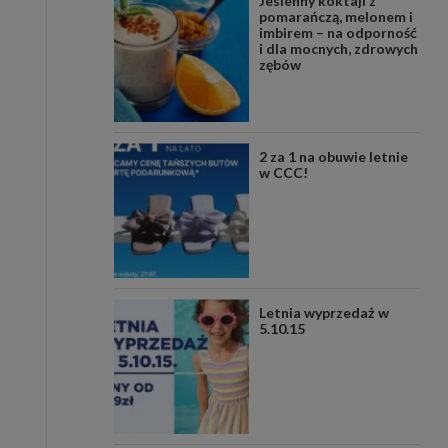
Jesienny koktajl z
pomarańczą, melonem i
imbirem – na odporność
i dla mocnych, zdrowych
zębów
2 za 1 na obuwie letnie
w CCC!
Letnia wyprzedaż w
5.10.15