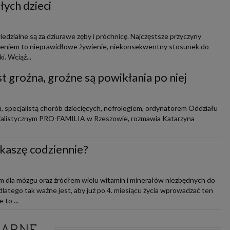
łych dzieci
iedzialne są za dziurawe zęby i próchnicę. Najczęstsze przyczyny
bieniem to nieprawidłowe żywienie, niekonsekwentny stosunek do
i. Wciąż...
st groźna, groźne są powikłania po niej
, specjalistą chorób dziecięcych, nefrologiem, ordynatorem Oddziału
cjalistycznym PRO-FAMILIA w Rzeszowie, rozmawia Katarzyna
 kaszę codziennie?
m dla mózgu oraz źródłem wielu witamin i minerałów niezbędnych do
latego tak ważne jest, aby już po 4. miesiącu życia wprowadzać ten
 to ...
LARNE