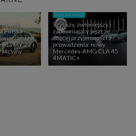
AUTO DLA NIEGO
w nowej
Szybszy, zwinniejszy i
ia Polska
zapewniający jeszcze
ówieniami na
więcej przyjemności z
eda MY’27 i
prowadzenia: nowy
rakcyjny
Mercedes-AMG CLA 45
4MATIC+