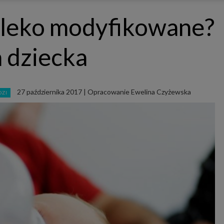
ępnianych przez siebie usług internetowych przetwarzają Twoje dane we własnych 
tingowych w oparciu o prawnie uzasadniony, wspólny interes podmiotów Grupy SAGIER. Przetwa
mleko modyfikowane?
nie wymaga dodatkowej zgody z Twojej strony, ale możesz mu się w każdej chwili sprzeciwić. O 
ujesz inaczej, dokonując stosownych zmian ustawień w Twojej przeglądarce, podmioty z Grupy
ównież instalować na Twoich urządzeniach pliki cookies i podobne oraz odczytywać informacje z
. Bliższe informacje o cookies znajdziesz w akapicie „Cookies” pod koniec tej informacji.
a dziecka
istrator danych osobowych
stratorami Twoich danych są podmioty z Grupy SAGIER czyli podmioty z grupy kapitałowej SA
 skład wchodzą Sagier Sp. z o.o. ul. Cegielniana 18c/3, 35-310 Rzeszów oraz Podmioty Zależne. Pon
le obowiązującego prawa, administratorami Twoich danych w ramach poszczególnych Usług mo
ż Zaufani Partnerzy, w tym klienci.
27 października 2017
|
Opracowanie Ewelina Czyżewska
DZI
IOTY ZALEŻNE:
/www.biznesistyl.pl/
/poradnikbudowlany.eu/
//modnieizdrowo.pl/
/www.sagier.pl/
 wyrazisz zgodę, o którą wyżej prosimy, administratorami Twoich danych osobowych będą tak
i Partnerzy. Listę Zaufanych Partnerów możesz sprawdzić w każdym momencie na stronie naszej
p
ności
i tam też zmodyfikować lub cofnąć swoje zgody.
awa i cel przetwarzania
dane przetwarzamy w następujących celach:
li zawieramy z Tobą umowę o realizację danej usługi (np. usługi zapewniającej Ci możliwość zapozna
ym z naszych serwisów w oparciu o treść regulaminu tego serwisu), to możemy przetwarzać Twoje