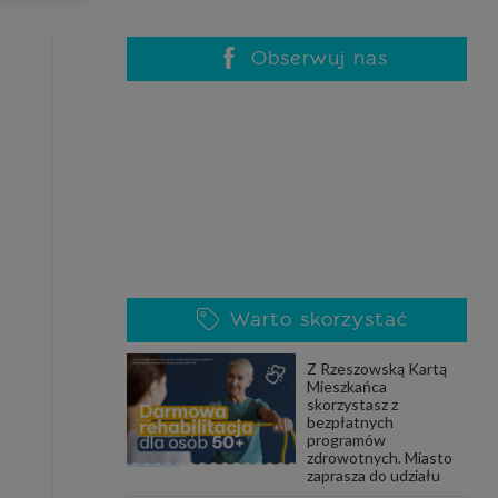
celach
rzanie
ile nie
Obserwuj nas
 SAGIER
 takich
GIER, w
adto, w
gą być
Warto skorzystać
że nasi
Z Rzeszowską Kartą
olityki
Mieszkańca
skorzystasz z
bezpłatnych
programów
zdrowotnych. Miasto
nia się
zaprasza do udziału
 dane w