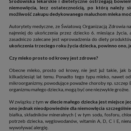
Środowiska lekarskie i dietetyczne ostrzegają bowiem
zbiera
strona
niemowlęcia, lecz ostatecznością, po którą należy si
SAGIER
możliwość zakupu dedykowanego maluchom mleka mod
dane i
tablet
urządz
Autorytety medyczne, ze Światową Organizacją Zdrowia na 
funkc
najmniej do ukończenia przez dziecko 6. miesiąca życia, 
ustawi
pliki 
zasadniczo zalecane jest wprowadzenia do diety produktów 
Twoje
ukończenia trzeciego roku życia dziecka, powinno ono, j
Przysł
Grupy 
Czy mleko prosto od krowy jest zdrowe?
1. Jeś
nie uc
Obecne mleko, prosto od krowy, nie jest już takie, jak 
2. Ma
kilkadziesiąt lat temu. Ponadto tego typu mleko, nawet od
ograni
mikroorganizmy, powodujące poważne choroby np. szczep E. 
oraz p
Osobo
organizmu małego dziecka, mogą być one niezwykle groźne.
upraw
W związku z tym
w diecie małego dziecka jest miejsce j
ono jednak nieodpowiednie dla niemowlęcia szczególnie j
białka, składników mineralnych ( w tym sodu, fosforu, chlo
potrzeb dziecka, węglowodanów, witamin A, D, C i E, nie
wywoływać alergię.