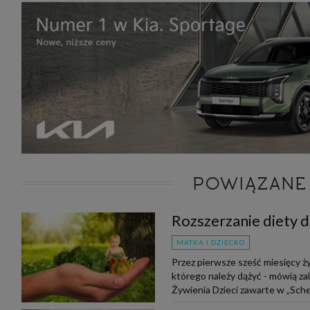
POWIĄZANE
Rozszerzanie diety d
MATKA I DZIECKO
Przez pierwsze sześć miesięcy ży
którego należy dążyć - mówią za
Żywienia Dzieci zawarte w „Sche