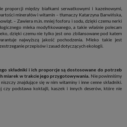
e proporcji między białkami serwatkowymi i kazeinowymi,
wartości minerałów i witamin
–
tłumaczy Katarzyna Barwińska,
wląt. – Zawiera m.in. mniej fosforu i sodu, dzięki czemu nerki
ologicznego mleka modyfikowanego, a takie właśnie polecam
o, dzięki czemu nie tylko jest ono zbilansowane pod katem
arantuje najwyższą jakość pochodzenia. Mleko takie jest
zestrzeganie przepisów i zasad dotyczących ekologii.
ego składniki i ich proporcje są dostosowane do potrzeb
ych miarek w trakcie jego przygotowywania.
Nie powinniśmy
szczy znajdujące się w nim witaminy i inne cenne składniki.
 czy podstawa koktajli, kaszek i innych deserów, które nie