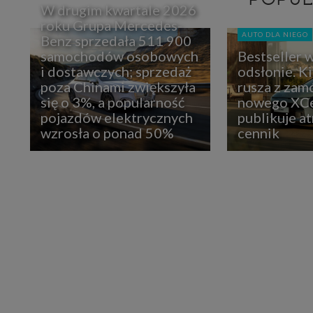
W drugim kwartale 2026
roku Grupa Mercedes-
AUTO DLA NIEGO
Benz sprzedała 511 900
samochodów osobowych
Bestseller 
i dostawczych; sprzedaż
odsłonie. K
poza Chinami zwiększyła
rusza z zam
się o 3%, a popularność
nowego XCe
pojazdów elektrycznych
publikuje at
wzrosła o ponad 50%
cennik